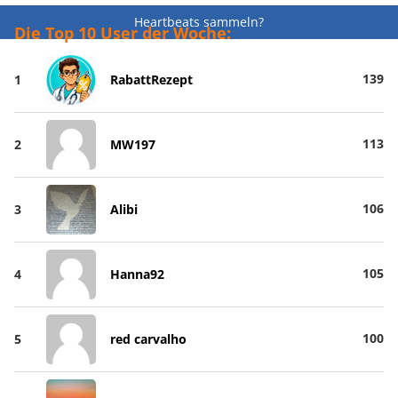
Heartbeats sammeln?
Die Top 10 User der Woche:
139
1
RabattRezept
113
2
MW197
106
3
Alibi
105
4
Hanna92
100
5
red carvalho