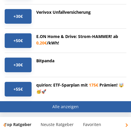
Verivox Unfallversicherung
+30€
E.ON Home & Drive: Strom-HAMMER! ab
+50€
0,20€
/kWh!
Bitpanda
+30€
quirion: ETF-Sparplan mit
175€
Prämien! 🤯
+55€
🥳🚀
Alle anzeigen
Top Ratgeber
Neuste Ratgeber
Favoriten