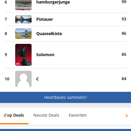
99
6
hamburgerjunge
93
7
Pistauer
86
8
Quasselkiste
85
9
Solomon
84
10
C
Heartbeats sammeln?
Top Deals
Neuste Deals
Favoriten