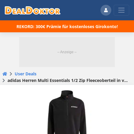
REKORD: 300€ Prämie für kostenloses Girokonto!
User Deals
adidas Herren Multi Essentials 1/2 Zip Fleeceoberteil in verschiedenen Größen für 24,99€(statt 30,48€)