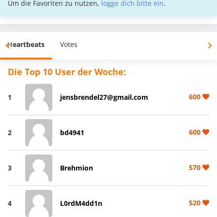
Um die Favoriten zu nutzen,
logge dich bitte ein
.
Heartbeats
Votes
Die Top 10 User der Woche:
600
1
jensbrendel27@gmail.com
600
2
bd4941
570
3
Brehmion
520
4
L0rdM4dd1n