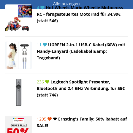
Alle anzeigen
4
Hot Wheels Mario Wheelie Motocross
RC - ferngesteuertes Motorrad für 34,99€
(statt 54€)
11
UGREEN 2-in-1 USB-C Kabel (60W) mit
Handy-Lanyard (Ladekabel &amp;
Trageband)
236
Logitech Spotlight Presenter,
Bluetooth und 2.4 GHz Verbindung, für 55€
(statt 74€)
1295
❤️ Ernsting's Family: 50% Rabatt auf
SALE!