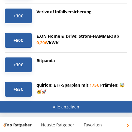
Verivox Unfallversicherung
+30€
E.ON Home & Drive: Strom-HAMMER! ab
+50€
0,20€
/kWh!
Bitpanda
+30€
quirion: ETF-Sparplan mit
175€
Prämien! 🤯
+55€
🥳🚀
Alle anzeigen
Top Ratgeber
Neuste Ratgeber
Favoriten