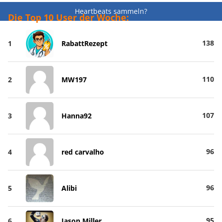
Heartbeats sammeln?
Die Top 10 User der Woche:
138
1
RabattRezept
110
2
MW197
107
3
Hanna92
96
4
red carvalho
96
5
Alibi
95
6
Jason Miller