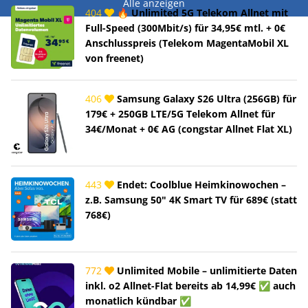
Alle anzeigen
404
🔥 Unlimited 5G Telekom Allnet mit
Full-Speed (300Mbit/s) für 34,95€ mtl. + 0€
Anschlusspreis (Telekom MagentaMobil XL
von freenet)
406
Samsung Galaxy S26 Ultra (256GB) für
179€ + 250GB LTE/5G Telekom Allnet für
34€/Monat + 0€ AG (congstar Allnet Flat XL)
443
Endet: Coolblue Heimkinowochen –
z.B. Samsung 50" 4K Smart TV für 689€ (statt
768€)
772
Unlimited Mobile – unlimitierte Daten
inkl. o2 Allnet-Flat bereits ab 14,99€ ✅ auch
monatlich kündbar ✅