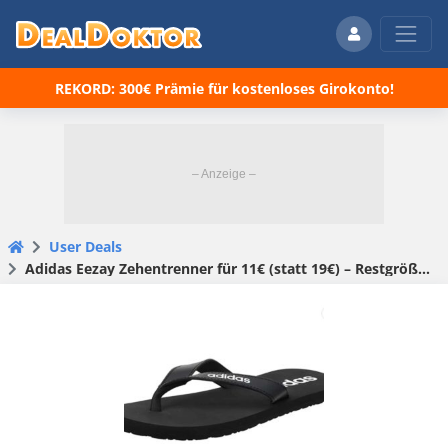
REKORD: 300€ Prämie für kostenloses Girokonto!
User Deals
Adidas Eezay Zehentrenner für 11€ (statt 19€) – Restgrößen