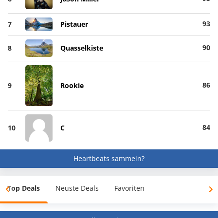
93
7
Pistauer
90
8
Quasselkiste
86
9
Rookie
84
10
C
Heartbeats sammeln?
Top Deals
Neuste Deals
Favoriten