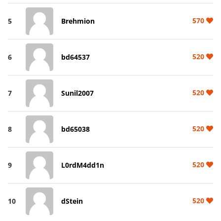
570
5
Brehmion
520
6
bd64537
520
7
Sunil2007
520
8
bd65038
520
9
L0rdM4dd1n
520
10
dStein