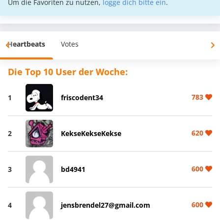
Um die Favoriten zu nutzen,
logge dich bitte ein
.
Heartbeats
Votes
Die Top 10 User der Woche:
783
1
friscodent34
620
2
KekseKekseKekse
600
3
bd4941
600
4
jensbrendel27@gmail.com