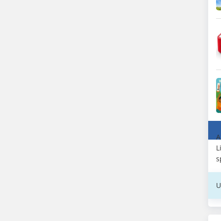
A
L
s
U