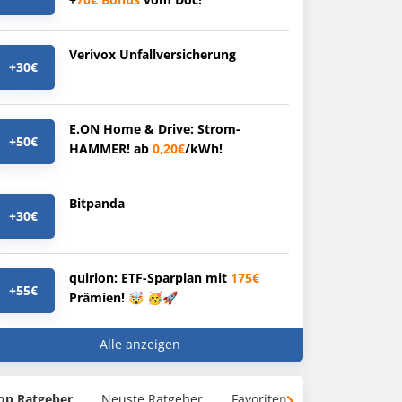
Verivox Unfallversicherung
+30€
E.ON Home & Drive: Strom-
+50€
HAMMER! ab
0,20€
/kWh!
Bitpanda
+30€
quirion: ETF-Sparplan mit
175€
+55€
Prämien! 🤯 🥳🚀
Alle anzeigen
op Ratgeber
Neuste Ratgeber
Favoriten