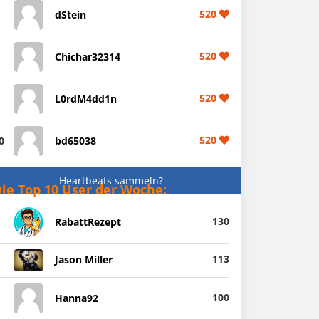
520
dStein
520
Chichar32314
520
L0rdM4dd1n
520
0
bd65038
Heartbeats sammeln?
ie Top 10 User der Woche:
130
RabattRezept
113
Jason Miller
100
Hanna92