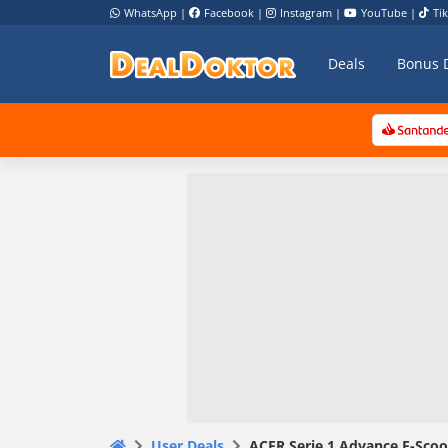
WhatsApp
|
Facebook
|
Instagram
|
YouTube
|
Ti
Deals
Bonus 
User Deals
ACER Serie 1 Advance E-Scoo