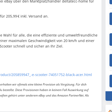
 bei eBay über den Marktplatzhändler deltatecc-home für
für 205,99 € inkl. Versand an.
le Wahl für alle, die eine effiziente und umweltfreundliche
 einer maximalen Geschwindigkeit von 20 km/h und einer
Scooter schnell und sicher an Ihr Ziel.
Product/205859947_-e-scooter-74051752-black-acer.html
erhalten wir oftmals eine kleine Provision als Vergütung. Für dich
du bestellst. Diese Provisionen haben in keinem Fall Auswirkung auf
aften gehört unter anderem eBay und das Amazon PartnerNet. Als
T