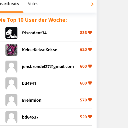
eartbeats
Votes
ie Top 10 User der Woche:
836
friscodent34
620
KekseKekseKekse
600
jensbrendel27@gmail.com
600
bd4941
570
Brehmion
520
bd64537