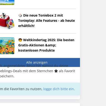
🎲 Die neue Toniebox 2 mit
Tonieplay: Alle Features - ab heute
erhältlich!
🧒 Weltkindertag 2025: Die besten
Gratis-Aktionen &amp;
kostenlosen Produkte
Alle anzeigen
ls angemeldeter Besucher kannst du deine
ieblings-Deals mit dem Sternchen
als Favorit
peichern.
m die Favoriten zu nutzen,
logge dich bitte ein
.