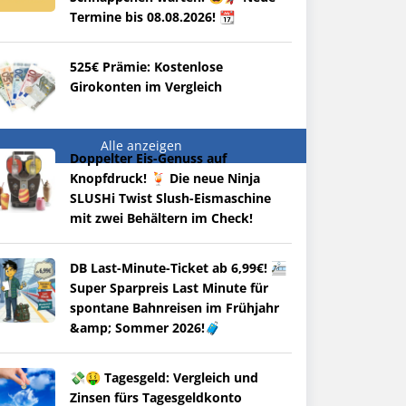
Termine bis 08.08.2026! 📆
525€ Prämie: Kostenlose
Girokonten im Vergleich
Alle anzeigen
Doppelter Eis-Genuss auf
Knopfdruck! 🍹 Die neue Ninja
SLUSHi Twist Slush-Eismaschine
mit zwei Behältern im Check!
DB Last-Minute-Ticket ab 6,99€! 🚈
Super Sparpreis Last Minute für
spontane Bahnreisen im Frühjahr
&amp; Sommer 2026!🧳
💸🤑 Tagesgeld: Vergleich und
Zinsen fürs Tagesgeldkonto