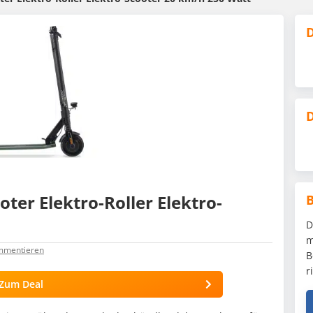
D
D
ter Elektro-Roller Elektro-
D
m
ommentieren
B
r
Zum Deal