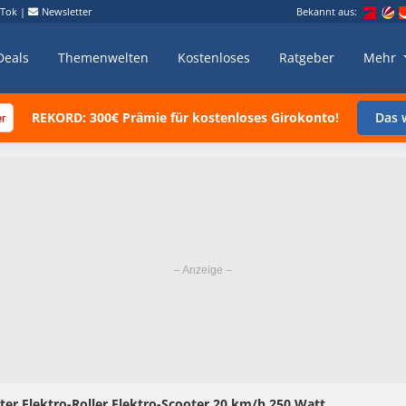
kTok
|
Newsletter
Bekannt aus:
Deals
Themenwelten
Kostenloses
Ratgeber
Mehr
REKORD: 300€ Prämie für kostenloses Girokonto!
Das w
ter Elektro-Roller Elektro-Scooter 20 km/h 250 Watt