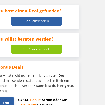
u hast einen Deal gefunden?
Deal einsenden
u willst beraten werden?
Zur Sprechstunde
Bonus Deals
u willst nicht nur einen richtig guten Deal
achen, sondern dafür auch noch mit einem
onus belohnt werden? Dann bist du hier genau
ichtig.
GASAG
Bonus
: Strom oder Gas
+70€
+
70€
Bonus
vom Doc!