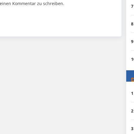
einen Kommentar zu schreiben.
7
8
9
1
D
1
2
3