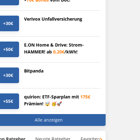
Verivox Unfallversicherung
+30€
E.ON Home & Drive: Strom-
+50€
HAMMER! ab
0,20€
/kWh!
Bitpanda
+30€
quirion: ETF-Sparplan mit
175€
+55€
Prämien! 🤯 🥳🚀
Alle anzeigen
op Ratgeber
Neuste Ratgeber
Favoriten