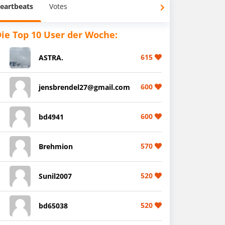
eartbeats
Votes
ie Top 10 User der Woche:
615
ASTRA.
600
jensbrendel27@gmail.com
600
bd4941
570
Brehmion
520
Sunil2007
520
bd65038