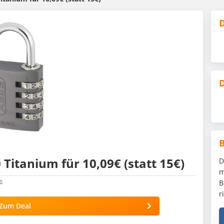
D
D
Titanium für 10,09€ (statt 15€)
D
m
e
B
r
Zum Deal