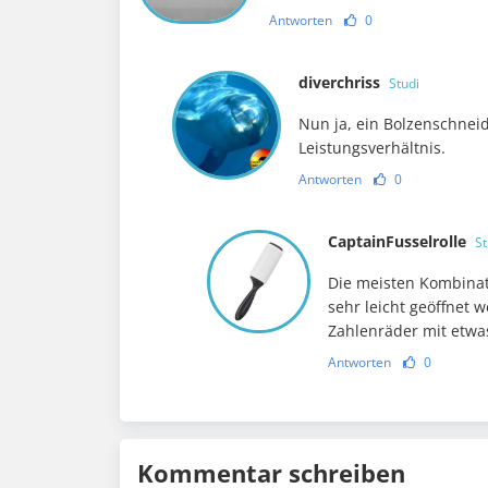
Antworten
0
diverchriss
Studi
Nun ja, ein Bolzenschnei
Leistungsverhältnis.
Antworten
0
CaptainFusselrolle
St
Die meisten Kombinat
sehr leicht geöffnet
Zahlenräder mit etwa
Antworten
0
Kommentar schreiben