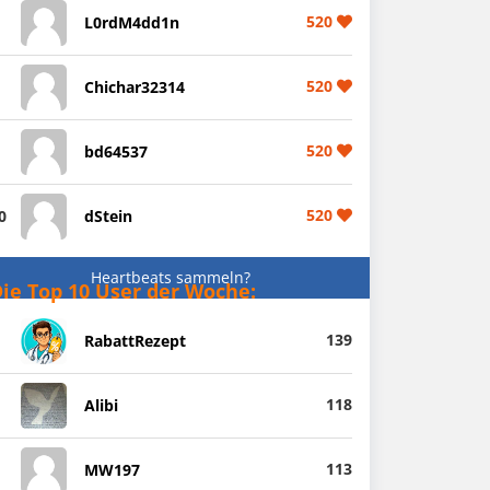
520
L0rdM4dd1n
520
Chichar32314
520
bd64537
520
0
dStein
Heartbeats sammeln?
ie Top 10 User der Woche:
139
RabattRezept
118
Alibi
113
MW197