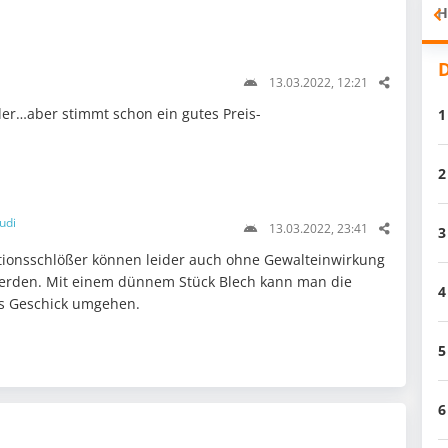
H
D
13.03.2022, 12:21
der…aber stimmt schon ein gutes Preis-
1
2
udi
13.03.2022, 23:41
3
ionsschlößer können leider auch ohne Gewalteinwirkung
 werden. Mit einem dünnem Stück Blech kann man die
4
s Geschick umgehen.
5
6