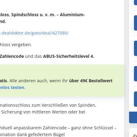
oss, Spindschloss u. v. m. – Aluminium-
nd.
.dealdoktor.de/goto/deal/427080/
hloss vergeben.
n Zahlencode
und das
ABUS-Sicherheitslevel 4.
tis
. Alle anderen auch, wenn ihr
über 49€ Bestellwert
enlos testen
.
inationsschloss zum Verschließen von Spinden,
r Sicherung von mittleren Werten oder bei
ividuell anpassbarem Zahlencode – ganz ohne Schlüssel –
bination dank gefedertem Bügel
T