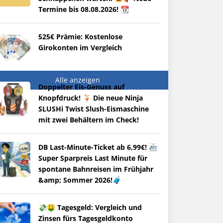
Termine bis 08.08.2026! 📆
525€ Prämie: Kostenlose
Girokonten im Vergleich
Alle anzeigen
Doppelter Eis-Genuss auf
Knopfdruck! 🍹 Die neue Ninja
SLUSHi Twist Slush-Eismaschine
mit zwei Behältern im Check!
DB Last-Minute-Ticket ab 6,99€! 🚈
Super Sparpreis Last Minute für
spontane Bahnreisen im Frühjahr
&amp; Sommer 2026!🧳
💸🤑 Tagesgeld: Vergleich und
Zinsen fürs Tagesgeldkonto