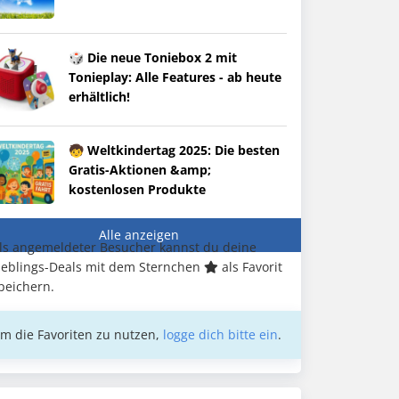
🎲 Die neue Toniebox 2 mit
Tonieplay: Alle Features - ab heute
erhältlich!
🧒 Weltkindertag 2025: Die besten
Gratis-Aktionen &amp;
kostenlosen Produkte
Alle anzeigen
ls angemeldeter Besucher kannst du deine
ieblings-Deals mit dem Sternchen
als Favorit
peichern.
m die Favoriten zu nutzen,
logge dich bitte ein
.