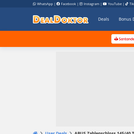
WhatsApp
|
Facebook
|
Instagram
|
YouTube
|
Ti
Deals
Bonus 
User Deals
ABUS Zahlenschloss 145/40 Ti