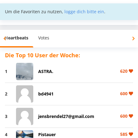
Um die Favoriten zu nutzen,
logge dich bitte ein
.
Heartbeats
Votes
Die Top 10 User der Woche:
620
1
ASTRA.
600
2
bd4941
600
3
jensbrendel27@gmail.com
585
4
Pistauer