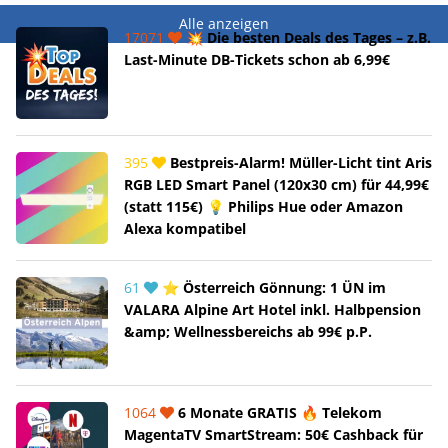
Alle anzeigen
17071
💥 Die besten Deals des Tages – z.B.
Last-Minute DB-Tickets schon ab 6,99€
395
Bestpreis-Alarm! Müller-Licht tint Aris
RGB LED Smart Panel (120x30 cm) für 44,99€
(statt 115€) 💡 Philips Hue oder Amazon
Alexa kompatibel
61
⭐ Österreich Gönnung: 1 ÜN im
VALARA Alpine Art Hotel inkl. Halbpension
&amp; Wellnessbereichs ab 99€ p.P.
1064
6 Monate GRATIS 🔥 Telekom
MagentaTV SmartStream: 50€ Cashback für