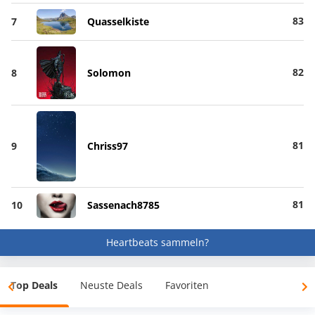
83
7
Quasselkiste
82
8
Solomon
81
9
Chriss97
81
10
Sassenach8785
Heartbeats sammeln?
Top Deals
Neuste Deals
Favoriten