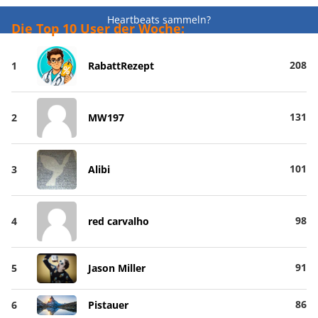
Heartbeats sammeln?
Die Top 10 User der Woche:
208
1
RabattRezept
131
2
MW197
101
3
Alibi
98
4
red carvalho
91
5
Jason Miller
86
6
Pistauer