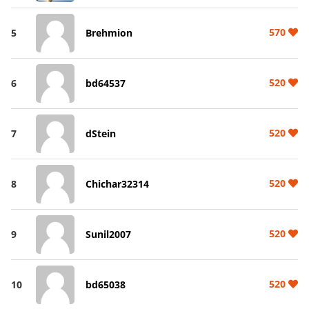
570
5
Brehmion
520
6
bd64537
520
7
dStein
520
8
Chichar32314
520
9
Sunil2007
520
10
bd65038