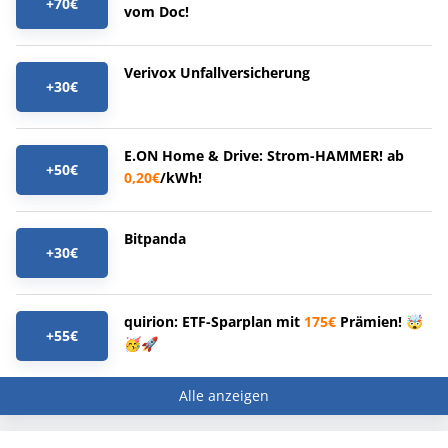
+70€
vom Doc!
Verivox Unfallversicherung
+30€
E.ON Home & Drive: Strom-HAMMER! ab
+50€
0,20€
/kWh!
Bitpanda
+30€
quirion: ETF-Sparplan mit
175€
Prämien! 🤯
+55€
🥳🚀
Alle anzeigen