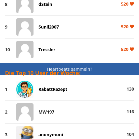
520
8
dStein
520
9
Sunil2007
520
10
Tressler
Heartbeats sammeln?
Die Top 10 User der Woche:
130
1
RabattRezept
116
2
MW197
104
3
anonymoni