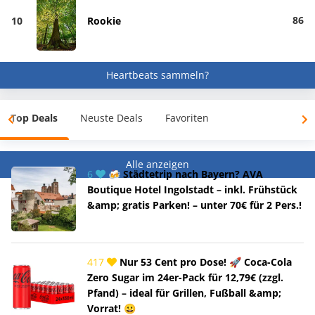
86
10
Rookie
Heartbeats sammeln?
Top Deals
Neuste Deals
Favoriten
Alle anzeigen
6
🍻 Städtetrip nach Bayern? AVA
Boutique Hotel Ingolstadt – inkl. Frühstück
&amp; gratis Parken! – unter 70€ für 2 Pers.!
417
Nur 53 Cent pro Dose! 🚀 Coca-Cola
Zero Sugar im 24er-Pack für 12,79€ (zzgl.
Pfand) – ideal für Grillen, Fußball &amp;
Vorrat! 😀