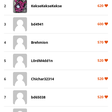
620
2
KekseKekseKekse
600
3
bd4941
570
4
Brehmion
520
5
L0rdM4dd1n
520
6
Chichar32314
520
7
bd65038