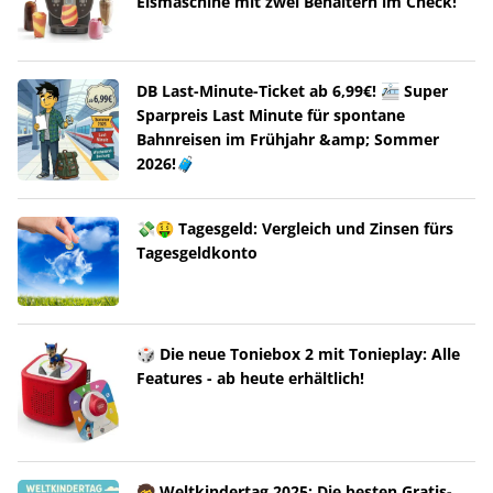
Eismaschine mit zwei Behältern im Check!
DB Last-Minute-Ticket ab 6,99€! 🚈 Super
Sparpreis Last Minute für spontane
Bahnreisen im Frühjahr &amp; Sommer
2026!🧳
💸🤑 Tagesgeld: Vergleich und Zinsen fürs
Tagesgeldkonto
🎲 Die neue Toniebox 2 mit Tonieplay: Alle
Features - ab heute erhältlich!
🧒 Weltkindertag 2025: Die besten Gratis-