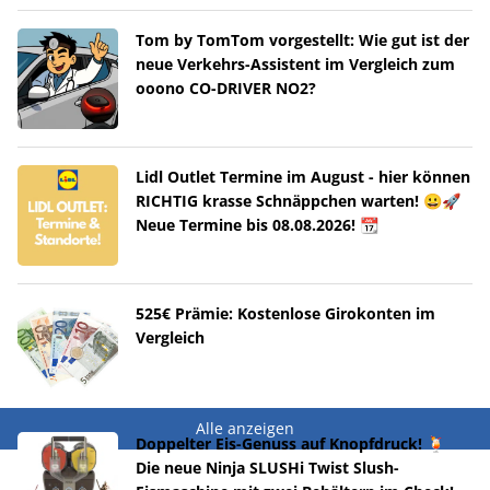
Tom by TomTom vorgestellt: Wie gut ist der
neue Verkehrs-Assistent im Vergleich zum
ooono CO-DRIVER NO2?
Lidl Outlet Termine im August - hier können
RICHTIG krasse Schnäppchen warten! 😀🚀
Neue Termine bis 08.08.2026! 📆
525€ Prämie: Kostenlose Girokonten im
Vergleich
Alle anzeigen
Doppelter Eis-Genuss auf Knopfdruck! 🍹
Die neue Ninja SLUSHi Twist Slush-