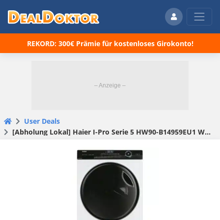
REKORD: 300€ Prämie für kostenloses Girokonto!
User Deals
[Abholung Lokal] Haier I-Pro Serie 5 HW90-B14959EU1 Waschmaschine (9 kg, 1400 U/Min, EEK: A) für 299€ statt 458,90€