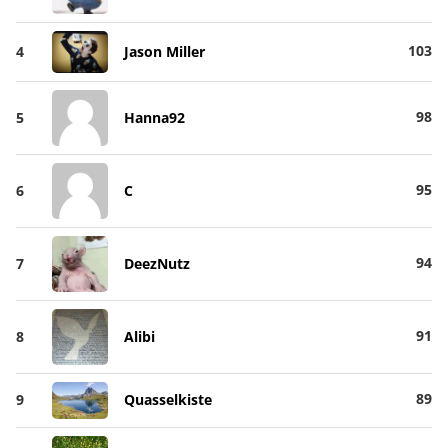
103
4
Jason Miller
98
5
Hanna92
95
6
C
94
7
DeezNutz
91
8
Alibi
89
9
Quasselkiste