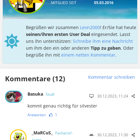
MITGLIED SEIT
05.03.2016
Begrüßen wir zusammen
Leon2000
! Er/Sie hat heute
seinen/ihren ersten User Deal
eingesendet. Lasst
uns ihn unterstützen:
Schreibe ihm eine Nachricht
um ihm den ein oder anderen
Tipp zu geben
. Oder
begrüße ihn mit
einem netten Kommentar
.
Kommentare (12)
Kommentar schreiben
Basuka
Studi
30.12.2023, 11:24
kommt genau richtig für silvester
Antworten
1
_MaRCuS_
Facharzt/-
30.12.2023, 11:30
ärztin