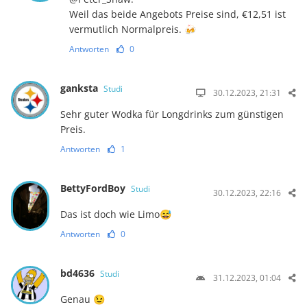
Weil das beide Angebots Preise sind, €12,51 ist
vermutlich Normalpreis. 🍻
Antworten
0
ganksta
Studi
30.12.2023, 21:31
Sehr guter Wodka für Longdrinks zum günstigen
Preis.
Antworten
1
BettyFordBoy
Studi
30.12.2023, 22:16
Das ist doch wie Limo😅
Antworten
0
bd4636
Studi
31.12.2023, 01:04
Genau 😉