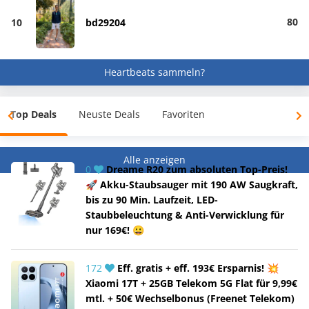
80
10
bd29204
Heartbeats sammeln?
Top Deals
Neuste Deals
Favoriten
Alle anzeigen
0
Dreame R20 zum absoluten Top-Preis!
🚀 Akku-Staubsauger mit 190 AW Saugkraft,
bis zu 90 Min. Laufzeit, LED-
Staubbeleuchtung & Anti-Verwicklung für
nur 169€! 😀
172
Eff. gratis + eff. 193€ Ersparnis! 💥
Xiaomi 17T + 25GB Telekom 5G Flat für 9,99€
mtl. + 50€ Wechselbonus (Freenet Telekom)