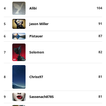
104
4
Alibi
91
5
Jason Miller
87
6
Pistauer
82
7
Solomon
81
8
Chriss97
81
9
Sassenach8785