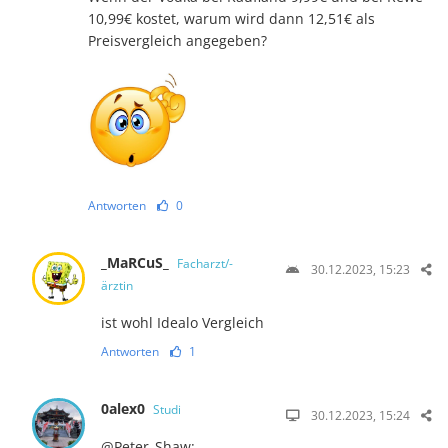
10,99€ kostet, warum wird dann 12,51€ als
Preisvergleich angegeben?
Antworten
0
_MaRCuS_
Facharzt/-
30.12.2023, 15:23
ärztin
ist wohl Idealo Vergleich
Antworten
1
0alex0
Studi
30.12.2023, 15:24
@Peter_Shaw: