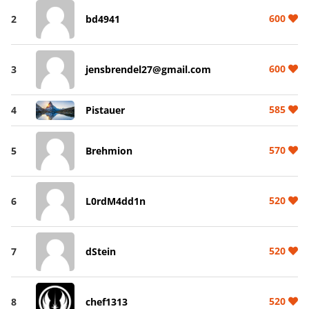
600
2
bd4941
600
3
jensbrendel27@gmail.com
585
4
Pistauer
570
5
Brehmion
520
6
L0rdM4dd1n
520
7
dStein
520
8
chef1313