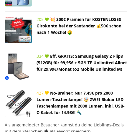
205
💥 300€ Prämien für KOSTENLOSES
Girokonto bei der Santander 💰50€ schon
nach 1 Woche! 🤑
334
Eff. GRATIS: Samsung Galaxy Z Flip8
(512GB) für 99,95€ + 5G/LTE Unlimited Allnet
für 29,99€/Monat (o2 Mobile Unlimited M)
427
No-Brainer: Nur 7,49€ pro 2000
Lumen-Taschenlampe! 🤯 ZWEI Blukar LED
Taschenlampen mit 2000 Lumen, inkl. USB-
C-Kabel, für 14,98€! 🔦
Als angemeldeter Besucher kannst du deine Lieblings-Deals
mit dem Sternchen
als Favorit speichern.