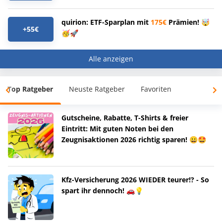
quirion: ETF-Sparplan mit
175€
Prämien! 🤯
+55€
🥳🚀
Alle anzeigen
Top Ratgeber
Neuste Ratgeber
Favoriten
Gutscheine, Rabatte, T-Shirts & freier
Eintritt: Mit guten Noten bei den
Zeugnisaktionen 2026 richtig sparen! 😀🤩
Kfz-Versicherung 2026 WIEDER teurer!? - So
spart ihr dennoch! 🚗💡