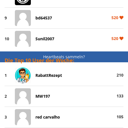
520
9
bd64537
520
10
Sunil2007
Heartbeats sammeln?
Die Top 10 User der Woche:
210
1
RabattRezept
133
2
MW197
105
3
red carvalho