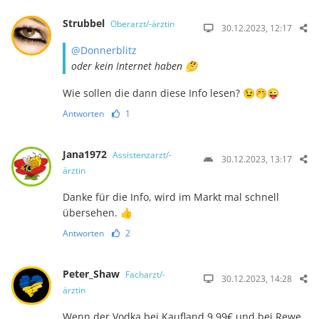
Strubbel
Oberarzt/-ärztin
30.12.2023, 12:17
@Donnerblitz
oder kein Internet haben 🤔
Wie sollen die dann diese Info lesen? 😉🤭😜
Antworten
1
Jana1972
Assistenzarzt/-
30.12.2023, 13:17
ärztin
Danke für die Info, wird im Markt mal schnell
übersehen. 👍
Antworten
2
Peter_Shaw
Facharzt/-
30.12.2023, 14:28
ärztin
Wenn der Vodka bei Kaufland 9,99€ und bei Rewe