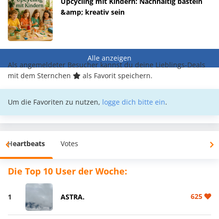
Upcycling mit Kindern: Nachhaltig basteln
&amp; kreativ sein
Alle anzeigen
Als angemeldeter Besucher kannst du deine Lieblings-Deals
mit dem Sternchen
als Favorit speichern.
Um die Favoriten zu nutzen,
logge dich bitte ein
.
Heartbeats
Votes
Die Top 10 User der Woche:
625
1
ASTRA.