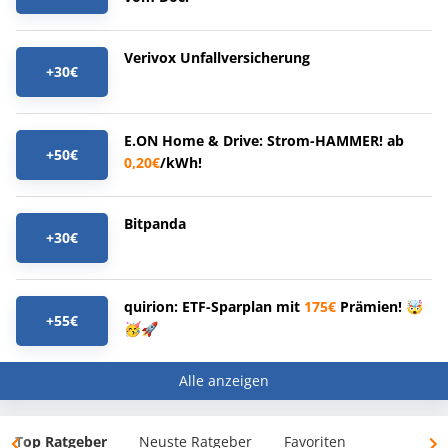
Verivox Unfallversicherung
+30€
E.ON Home & Drive: Strom-HAMMER! ab
+50€
0,20€
/kWh!
Bitpanda
+30€
quirion: ETF-Sparplan mit
175€
Prämien! 🤯
+55€
🥳🚀
Alle anzeigen
Top Ratgeber
Neuste Ratgeber
Favoriten