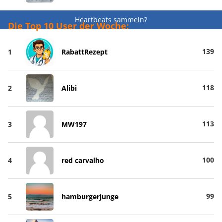
Heartbeats sammeln?
Die Top 10 User der Woche:
139
1
RabattRezept
118
2
Alibi
113
3
MW197
100
4
red carvalho
99
5
hamburgerjunge