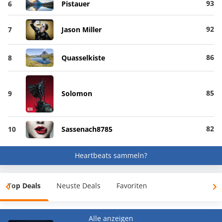
93
6
Pistauer
92
7
Jason Miller
86
8
Quasselkiste
85
9
Solomon
82
10
Sassenach8785
Heartbeats sammeln?
Top Deals
Neuste Deals
Favoriten
Alle anzeigen