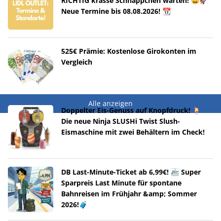
RICHTIG krasse Schnäppchen warten! 😀🚀
Neue Termine bis 08.08.2026! 📆
525€ Prämie: Kostenlose Girokonten im
Vergleich
Alle anzeigen
Doppelter Eis-Genuss auf Knopfdruck! 🍹
Die neue Ninja SLUSHi Twist Slush-
Eismaschine mit zwei Behältern im Check!
DB Last-Minute-Ticket ab 6,99€! 🚈 Super
Sparpreis Last Minute für spontane
Bahnreisen im Frühjahr &amp; Sommer
2026!🧳