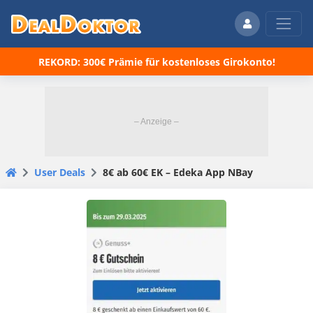
REKORD: 300€ Prämie für kostenloses Girokonto!
User Deals
8€ ab 60€ EK – Edeka App NBay