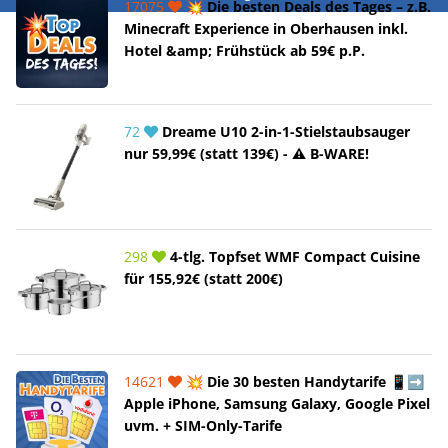
17075
💥 Die besten Deals des Tages – z.B.
Minecraft Experience in Oberhausen inkl.
Hotel &amp; Frühstück ab 59€ p.P.
72
Dreame U10 2-in-1-Stielstaubsauger
nur 59,99€ (statt 139€) - ⚠️ B-WARE!
298
4-tlg. Topfset WMF Compact Cuisine
für 155,92€ (statt 200€)
14621
💥 Die 30 besten Handytarife 📱➡️
Apple iPhone, Samsung Galaxy, Google Pixel
uvm. + SIM-Only-Tarife