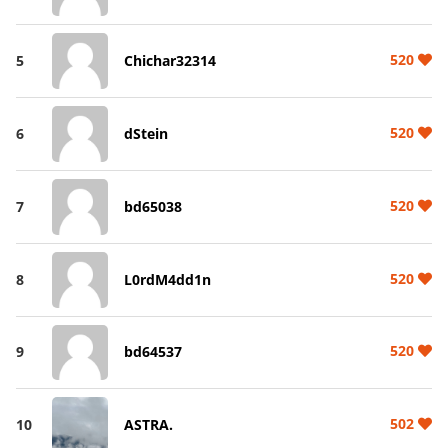
520
5
Chichar32314
520
6
dStein
520
7
bd65038
520
8
L0rdM4dd1n
520
9
bd64537
502
10
ASTRA.