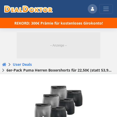
REKORD: 300€ Prämie für kostenloses Girokonto!
User Deals
6er-Pack Puma Herren Boxershorts für 22,50€ (statt 53,99€ UVP)