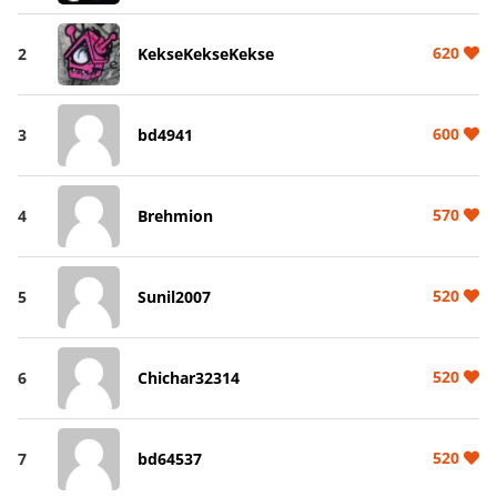
620
2
KekseKekseKekse
600
3
bd4941
570
4
Brehmion
520
5
Sunil2007
520
6
Chichar32314
520
7
bd64537