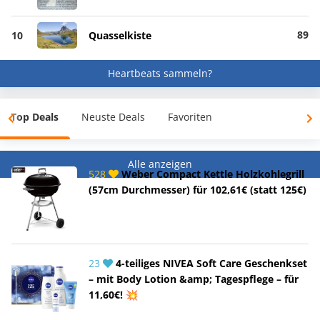
89
10
Quasselkiste
Heartbeats sammeln?
Top Deals
Neuste Deals
Favoriten
Alle anzeigen
528
Weber Compact Kettle Holzkohlegrill
(57cm Durchmesser) für 102,61€ (statt 125€)
23
4-teiliges NIVEA Soft Care Geschenkset
– mit Body Lotion &amp; Tagespflege – für
11,60€! 💥