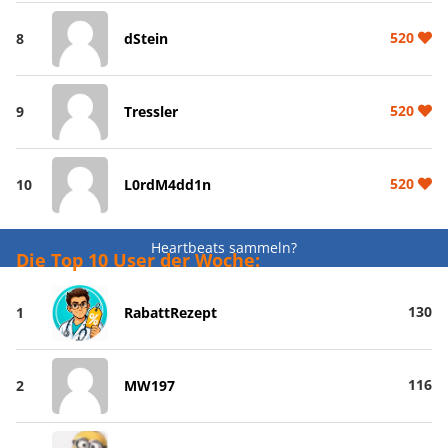
520
8
dStein
520
9
Tressler
520
10
L0rdM4dd1n
Heartbeats sammeln?
Die Top 10 User der Woche:
130
1
RabattRezept
116
2
MW197