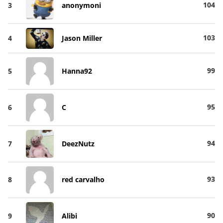
104
3
anonymoni
103
4
Jason Miller
99
5
Hanna92
95
6
C
94
7
DeezNutz
93
8
red carvalho
90
9
Alibi