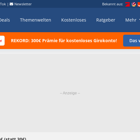
kTok
|
Newsletter
Bekannt aus:
Deals
Themenwelten
Kostenloses
Ratgeber
Mehr
REKORD: 300€ Prämie für kostenloses Girokonto!
Das w
€ (statt 30€)