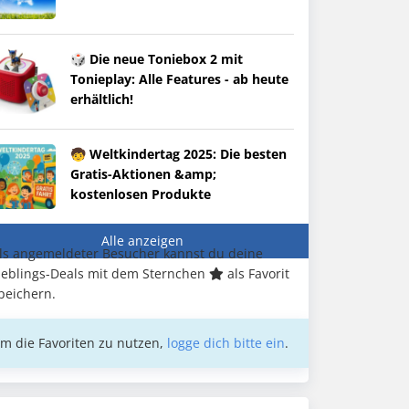
🎲 Die neue Toniebox 2 mit
Tonieplay: Alle Features - ab heute
erhältlich!
🧒 Weltkindertag 2025: Die besten
Gratis-Aktionen &amp;
kostenlosen Produkte
Alle anzeigen
ls angemeldeter Besucher kannst du deine
ieblings-Deals mit dem Sternchen
als Favorit
peichern.
m die Favoriten zu nutzen,
logge dich bitte ein
.