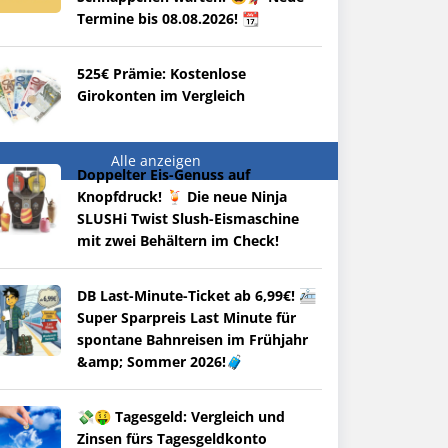
Termine bis 08.08.2026! 📆
525€ Prämie: Kostenlose
Girokonten im Vergleich
Alle anzeigen
Doppelter Eis-Genuss auf
Knopfdruck! 🍹 Die neue Ninja
SLUSHi Twist Slush-Eismaschine
mit zwei Behältern im Check!
DB Last-Minute-Ticket ab 6,99€! 🚈
Super Sparpreis Last Minute für
spontane Bahnreisen im Frühjahr
&amp; Sommer 2026!🧳
💸🤑 Tagesgeld: Vergleich und
Zinsen fürs Tagesgeldkonto