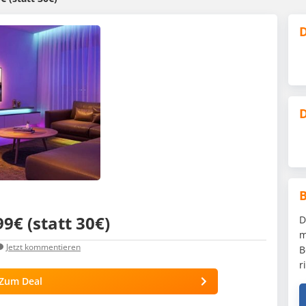
D
D
9€ (statt 30€)
D
m
Jetzt kommentieren
B
r
Zum Deal