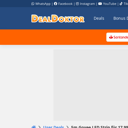
WhatsApp
|
Facebook
|
Instagram
|
YouTube
|
Ti
Deals
Bonus 
User Deals
5m Govee LED Strip für 17,99