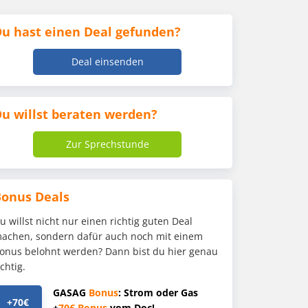
u hast einen Deal gefunden?
Deal einsenden
u willst beraten werden?
Zur Sprechstunde
Bonus Deals
u willst nicht nur einen richtig guten Deal
achen, sondern dafür auch noch mit einem
onus belohnt werden? Dann bist du hier genau
ichtig.
GASAG
Bonus
: Strom oder Gas
+70€
+
70€
Bonus
vom Doc!