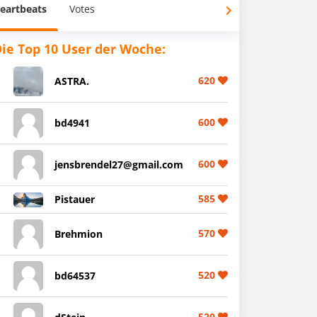
eartbeats
Votes
ie Top 10 User der Woche:
620
ASTRA.
600
bd4941
600
jensbrendel27@gmail.com
585
Pistauer
570
Brehmion
520
bd64537
520