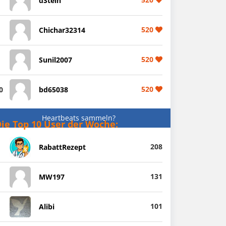
dStein
520
Chichar32314
520
Sunil2007
520
0
bd65038
Heartbeats sammeln?
ie Top 10 User der Woche:
208
RabattRezept
131
MW197
101
Alibi