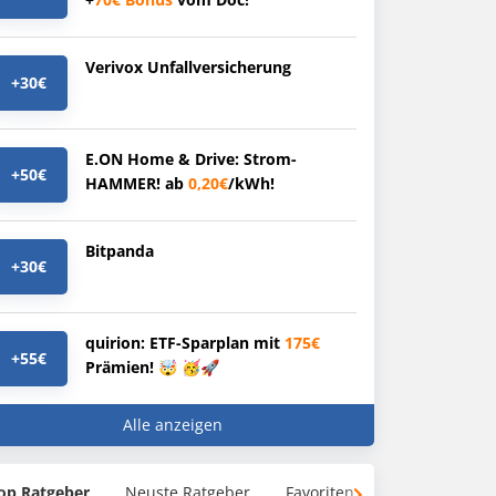
Verivox Unfallversicherung
+30€
E.ON Home & Drive: Strom-
+50€
HAMMER! ab
0,20€
/kWh!
Bitpanda
+30€
quirion: ETF-Sparplan mit
175€
+55€
Prämien! 🤯 🥳🚀
Alle anzeigen
op Ratgeber
Neuste Ratgeber
Favoriten