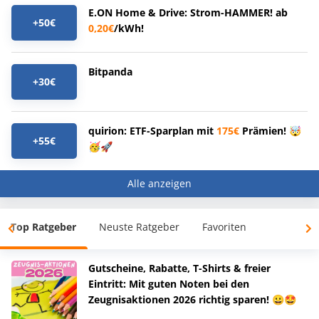
E.ON Home & Drive: Strom-HAMMER! ab
+50€
0,20€
/kWh!
Bitpanda
+30€
quirion: ETF-Sparplan mit
175€
Prämien! 🤯
+55€
🥳🚀
Alle anzeigen
Top Ratgeber
Neuste Ratgeber
Favoriten
Gutscheine, Rabatte, T-Shirts & freier
Eintritt: Mit guten Noten bei den
Zeugnisaktionen 2026 richtig sparen! 😀🤩