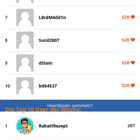
520
7
L0rdM4dd1n
520
8
Sunil2007
520
9
dStein
520
10
bd64537
Heartbeats sammeln?
Die Top 10 User der Woche:
207
1
RabattRezept