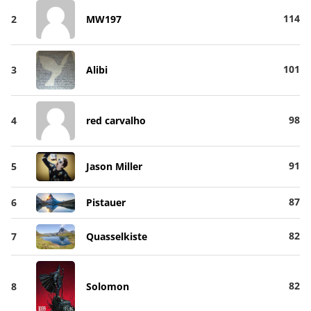
114
2
MW197
101
3
Alibi
98
4
red carvalho
91
5
Jason Miller
87
6
Pistauer
82
7
Quasselkiste
82
8
Solomon