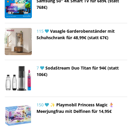
Samsung 50" 4K Smart TV für 689€ (statt
768€)
115
Vasagle Garderobenständer mit
Schuhschrank für 48,99€ (statt 67€)
7
SodaStream Duo Titan für 94€ (statt
106€)
150
✨ Playmobil Princess Magic 🧜‍♀️
Meerjungfrau mit Delfinen für 14,95€