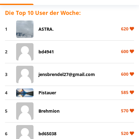
Die Top 10 User der Woche:
620
1
ASTRA.
600
2
bd4941
600
3
jensbrendel27@gmail.com
585
4
Pistauer
570
5
Brehmion
520
6
bd65038