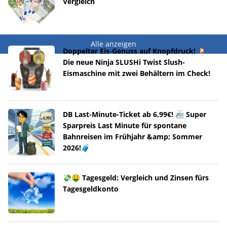
Vergleich
Alle anzeigen
Doppelter Eis-Genuss auf Knopfdruck! 🍹
Die neue Ninja SLUSHi Twist Slush-
Eismaschine mit zwei Behältern im Check!
DB Last-Minute-Ticket ab 6,99€! 🚈 Super
Sparpreis Last Minute für spontane
Bahnreisen im Frühjahr &amp; Sommer
2026!🧳
💸🤑 Tagesgeld: Vergleich und Zinsen fürs
Tagesgeldkonto