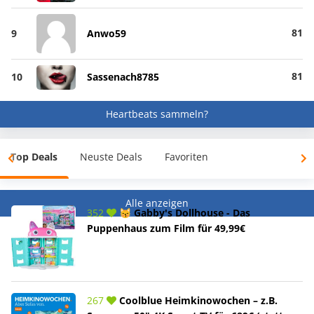
81
9
Anwo59
81
10
Sassenach8785
Heartbeats sammeln?
Top Deals
Neuste Deals
Favoriten
Alle anzeigen
352
😽 Gabby's Dollhouse - Das
Puppenhaus zum Film für 49,99€
267
Coolblue Heimkinowochen – z.B.