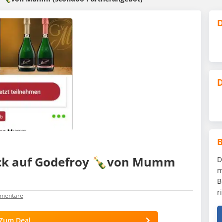
D
D
ck auf Godefroy 🍾von Mumm
D
m
B
r
mentare
Zum Deal