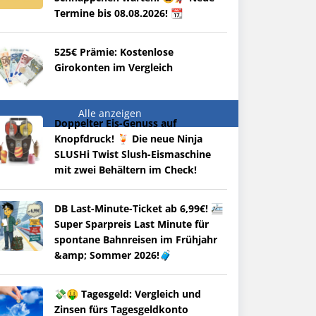
Termine bis 08.08.2026! 📆
525€ Prämie: Kostenlose
Girokonten im Vergleich
Alle anzeigen
Doppelter Eis-Genuss auf
Knopfdruck! 🍹 Die neue Ninja
SLUSHi Twist Slush-Eismaschine
mit zwei Behältern im Check!
DB Last-Minute-Ticket ab 6,99€! 🚈
Super Sparpreis Last Minute für
spontane Bahnreisen im Frühjahr
&amp; Sommer 2026!🧳
💸🤑 Tagesgeld: Vergleich und
Zinsen fürs Tagesgeldkonto