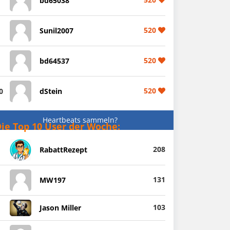
bd65038
520
Sunil2007
520
bd64537
520
0
dStein
Heartbeats sammeln?
ie Top 10 User der Woche:
208
RabattRezept
131
MW197
103
Jason Miller