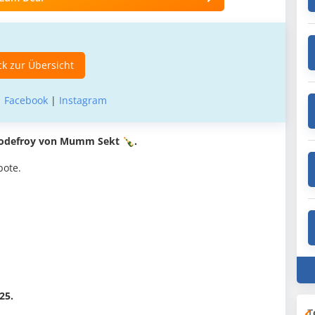
k zur Übersicht
|
Facebook
|
Instagram
Godefroy von Mumm Sekt 🍾.
bote.
25.
T