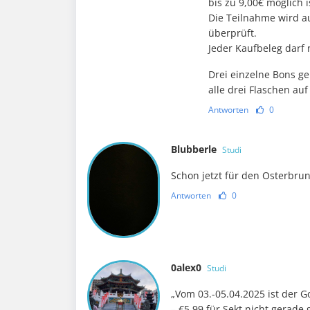
bis zu 9,00€ möglich i
Die Teilnahme wird au
überprüft.
Jeder Kaufbeleg darf
Drei einzelne Bons ge
alle drei Flaschen au
Antworten
0
Blubberle
Studi
Schon jetzt für den Osterbru
Antworten
0
0alex0
Studi
„Vom 03.-05.04.2025 ist der 
– €5,99 für Sekt nicht gerade 