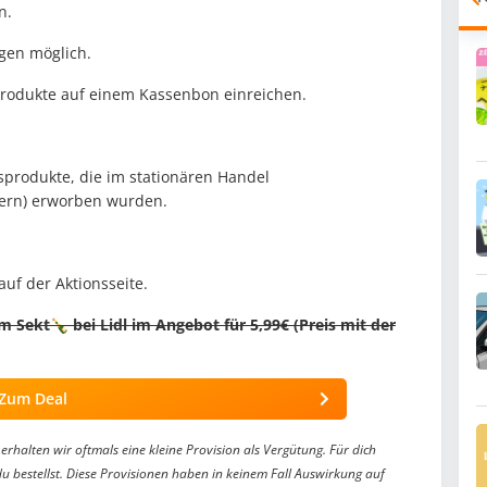
n.
gen möglich.
3 Produkte auf einem Kassenbon einreichen.
sprodukte, die im stationären Handel
tern) erworben wurden.
uf der Aktionsseite.
Sekt🍾 bei Lidl im Angebot für 5,99€ (Preis mit der
Zum Deal
erhalten wir oftmals eine kleine Provision als Vergütung. Für dich
du bestellst. Diese Provisionen haben in keinem Fall Auswirkung auf