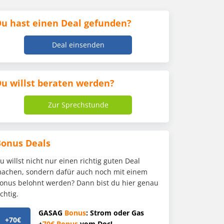
u hast einen Deal gefunden?
Deal einsenden
u willst beraten werden?
Zur Sprechstunde
Bonus Deals
u willst nicht nur einen richtig guten Deal
achen, sondern dafür auch noch mit einem
onus belohnt werden? Dann bist du hier genau
ichtig.
GASAG
Bonus
: Strom oder Gas
+70€
+
70€
Bonus
vom Doc!