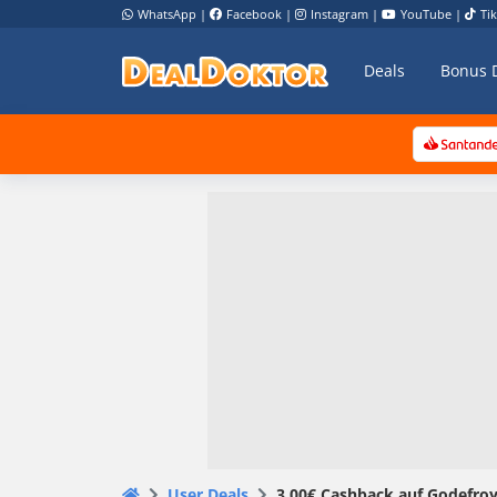
WhatsApp
|
Facebook
|
Instagram
|
YouTube
|
Ti
Deals
Bonus 
User Deals
3,00€ Cashback auf Godefr