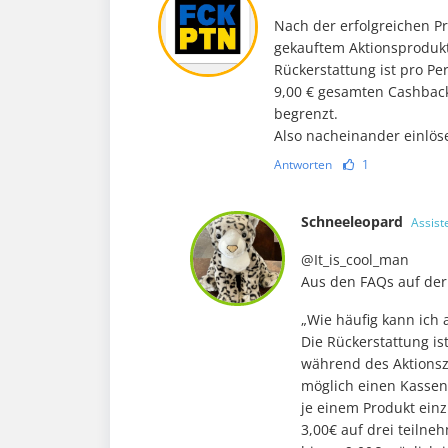
Nach der erfolgreichen P
gekauftem Aktionsprodukt 
Rückerstattung ist pro P
9,00 € gesamten Cashbac
begrenzt.
Also nacheinander einlöse
Antworten
1
Schneeleopard
Assist
@It_is_cool_man
Aus den FAQs auf der 
„Wie häufig kann ich 
Die Rückerstattung is
während des Aktionsze
möglich einen Kassen
je einem Produkt ein
3,00€ auf drei teiln