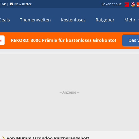
kTok
|
Newsletter
Bekannt aus:
Deals
Themenwelten
Kostenloses
Ratgeber
Mehr
REKORD: 300€ Prämie für kostenloses Girokonto!
Das w
oy 🍾von Mumm (scondoo Partnerangebot)