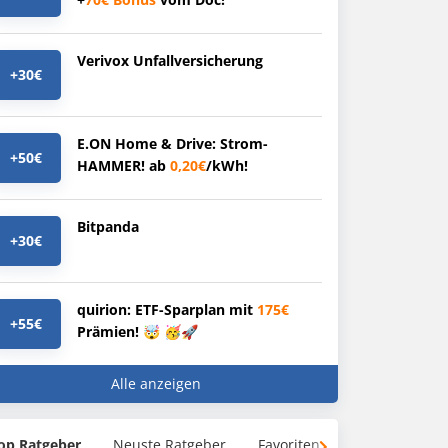
Verivox Unfallversicherung
+30€
E.ON Home & Drive: Strom-
+50€
HAMMER! ab
0,20€
/kWh!
Bitpanda
+30€
quirion: ETF-Sparplan mit
175€
+55€
Prämien! 🤯 🥳🚀
Alle anzeigen
op Ratgeber
Neuste Ratgeber
Favoriten