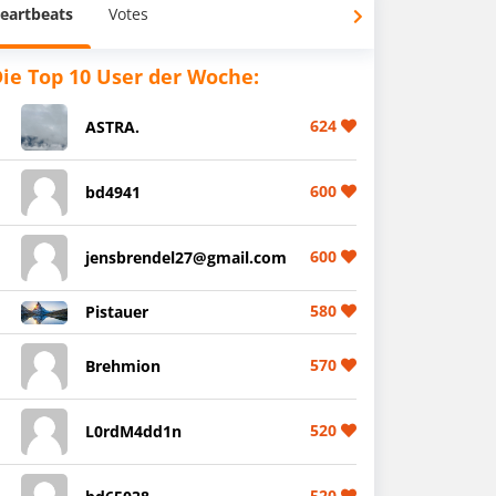
eartbeats
Votes
ie Top 10 User der Woche:
624
ASTRA.
600
bd4941
600
jensbrendel27@gmail.com
580
Pistauer
570
Brehmion
520
L0rdM4dd1n
520