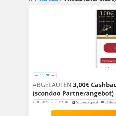
143
ABGELAUFEN
3,00€ Cashba
(scondoo Partnerangebot)
25.03.2025
um 23:02 Uhr
Schneeleopard
24
Kom