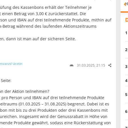
H
rüfung des Kassenbons erhält der Teilnehmer je
einen Betrag von 3,00 € zurückerstattet. Die
D
erson und IBAN auf drei teilnehmende Produkte, mithin auf
k-Betrag während des laufenden Aktionszeitraums
1
n, dann ist man auf der sicheren Seite.
2
enzarzt/-ärztin
31.03.2025, 21:15
3
4
Seite:
an der Aktion teilnehmen?
5
t pro Person und IBAN auf drei teilnehmende Produkte
itraums (01.03.2025 – 31.08.2025) begrenzt. Dabei ist es
bon mit bis zu drei Produkten oder drei Kassenbons mit
6
zureichen. Insgesamt wird der Genussrabatt in Höhe von
ehmende Produkte gewährt, sodass eine Rückerstattung von