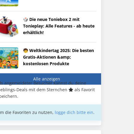
🎲 Die neue Toniebox 2 mit
Tonieplay: Alle Features - ab heute
erhältlich!
🧒 Weltkindertag 2025: Die besten
Gratis-Aktionen &amp;
kostenlosen Produkte
Alle anzeigen
ls angemeldeter Besucher kannst du deine
ieblings-Deals mit dem Sternchen
als Favorit
peichern.
m die Favoriten zu nutzen,
logge dich bitte ein
.