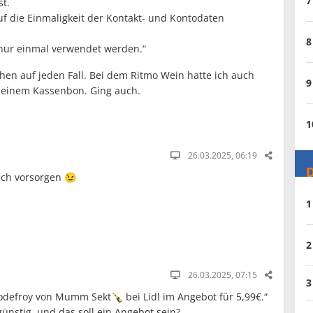
7
st.
f die Einmaligkeit der Kontakt- und Kontodaten
8
 nur einmal verwendet werden.“
hen auf jeden Fall. Bei dem Ritmo Wein hatte ich auch
9
f einem Kassenbon. Ging auch.
1
26.03.2025, 06:19
D
nch vorsorgen 😉
1
2
26.03.2025, 07:15
3
Godefroy von Mumm Sekt🍾 bei Lidl im Angebot für 5,99€.“
günstig, und das soll ein Angebot sein?