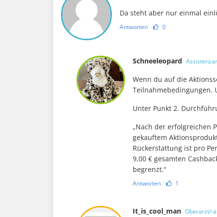
Da steht aber nur einmal einlö
Antworten
0
Schneeleopard
Assistenzar
Wenn du auf die Aktionss
Teilnahmebedingungen. Un
Unter Punkt 2. Durchführ
„Nach der erfolgreichen 
gekauftem Aktionsprodukt 
Rückerstattung ist pro P
9,00 € gesamten Cashbac
begrenzt.“
Antworten
1
It_is_cool_man
Oberarzt/-ä