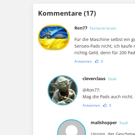
Kommentare (17)
Ron77
Facharzt/-ärztin
Für die Maschine selbst ein gu
Senseo-Pads nicht, ich kaufe 
richtig Geld, denn für 200 Pa
Antworten
0
cleverclaus
Studi
@Ron77:
Mag die Pads auch nicht. 
Antworten
0
mailshopper
Studi
Unsinn, der Geschmack