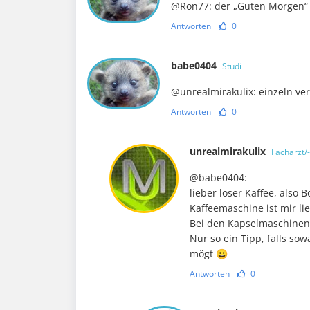
@Ron77: der „Guten Morgen“ 
Antworten
0
babe0404
Studi
@unrealmirakulix: einzeln ver
Antworten
0
unrealmirakulix
Facharzt/-
@babe0404:
lieber loser Kaffee, also 
Kaffeemaschine ist mir li
Bei den Kapselmaschinen
Nur so ein Tipp, falls so
mögt 😀
Antworten
0