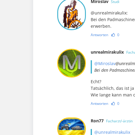
Miroslav
Studi
@unrealmirakulix:
Bei den Padmaschinen
erwerben.
Antworten
0
unrealmirakulix
Facha
@Miroslav
@unrealmi
Bei den Padmaschinen
Echt?
Tatsächlich, das ist j
Wie lange kann man d
Antworten
0
Ron77
Facharzt/-ärztin
@unrealmirakulix