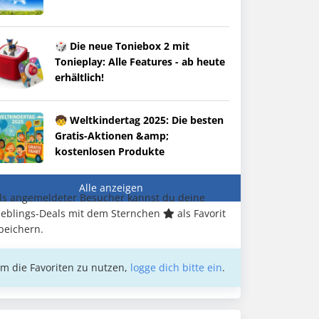
🎲 Die neue Toniebox 2 mit
Tonieplay: Alle Features - ab heute
erhältlich!
🧒 Weltkindertag 2025: Die besten
Gratis-Aktionen &amp;
kostenlosen Produkte
Alle anzeigen
ls angemeldeter Besucher kannst du deine
ieblings-Deals mit dem Sternchen
als Favorit
peichern.
m die Favoriten zu nutzen,
logge dich bitte ein
.