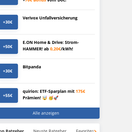
Verivox Unfallversicherung
+30€
E.ON Home & Drive: Strom-
+50€
HAMMER! ab
0,20€
/kWh!
Bitpanda
+30€
quirion: ETF-Sparplan mit
175€
+55€
Prämien! 🤯 🥳🚀
Alle anzeigen
op Ratgeber
Neuste Ratgeber
Favoriten