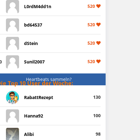
520
L0rdM4dd1n
520
bd64537
520
dStein
520
0
Sunil2007
Heartbeats sammeln?
ie Top 10 User der Woche:
130
RabattRezept
100
Hanna92
98
Alibi