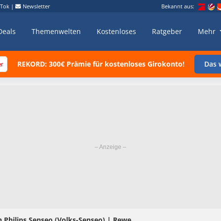
kTok
|
Newsletter
Bekannt aus:
Deals
Themenwelten
Kostenloses
Ratgeber
Mehr
REKORD: 300€ Prämie für kostenloses Girokonto!
Das w
h Philips Senseo (Volks-Senseo) | Rewe