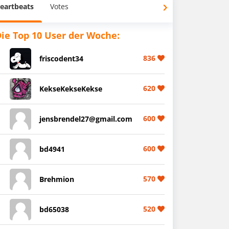
eartbeats
Votes
ie Top 10 User der Woche:
836
friscodent34
620
KekseKekseKekse
600
jensbrendel27@gmail.com
600
bd4941
570
Brehmion
520
bd65038