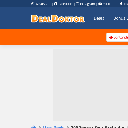
WhatsApp
|
Facebook
|
Instagram
|
YouTube
|
Ti
Deals
Bonus 
User Deals
200 Senseo Pads Gratis durc