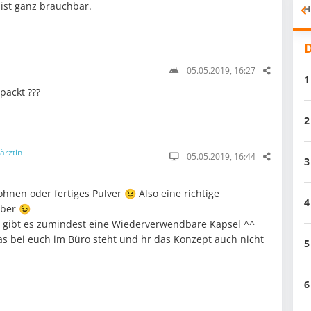
ist ganz brauchbar.
H
D
05.05.2019, 16:27
1
packt ???
2
ärztin
05.05.2019, 16:44
3
Bohnen oder fertiges Pulver 😉 Also eine richtige
4
eber 😉
 gibt es zumindest eine Wiederverwendbare Kapsel ^^
was bei euch im Büro steht und hr das Konzept auch nicht
5
6