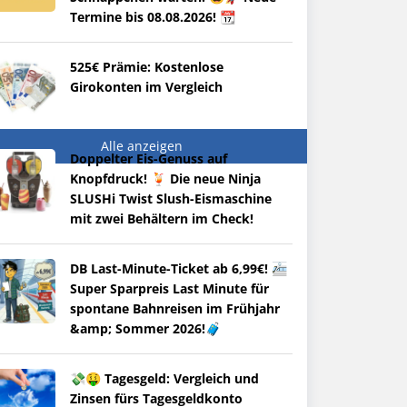
Termine bis 08.08.2026! 📆
525€ Prämie: Kostenlose
Girokonten im Vergleich
Alle anzeigen
Doppelter Eis-Genuss auf
Knopfdruck! 🍹 Die neue Ninja
SLUSHi Twist Slush-Eismaschine
mit zwei Behältern im Check!
DB Last-Minute-Ticket ab 6,99€! 🚈
Super Sparpreis Last Minute für
spontane Bahnreisen im Frühjahr
&amp; Sommer 2026!🧳
💸🤑 Tagesgeld: Vergleich und
Zinsen fürs Tagesgeldkonto