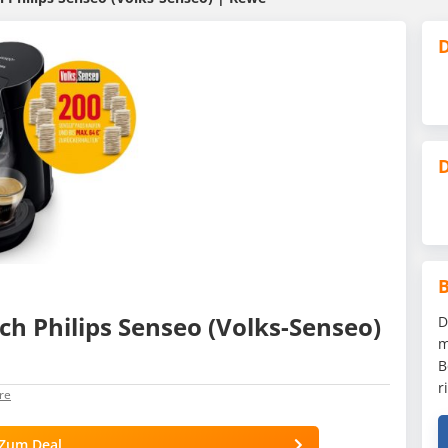
D
D
ch Philips Senseo (Volks-Senseo)
D
m
B
r
re
Zum Deal