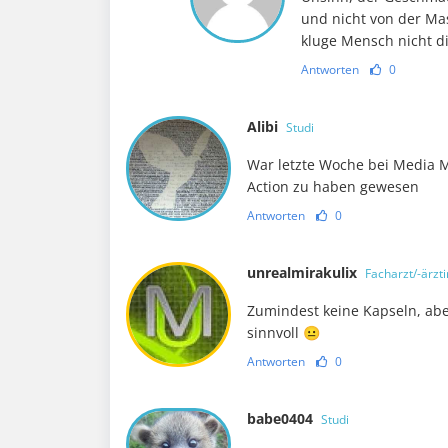
und nicht von der Ma
kluge Mensch nicht d
Antworten
0
Alibi
Studi
War letzte Woche bei Media 
Action zu haben gewesen
Antworten
0
unrealmirakulix
Facharzt/-ärzti
Zumindest keine Kapseln, aber
sinnvoll 😐
Antworten
0
babe0404
Studi