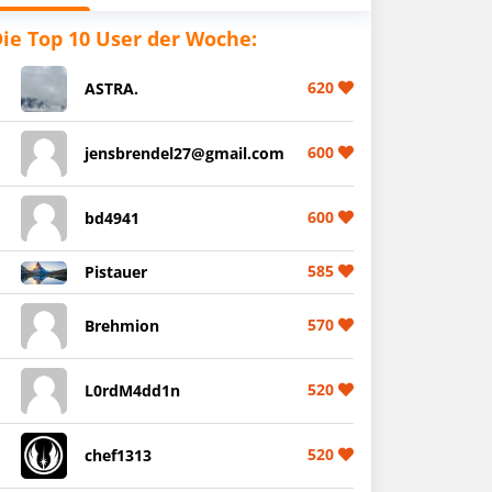
ie Top 10 User der Woche:
620
ASTRA.
600
jensbrendel27@gmail.com
600
bd4941
585
Pistauer
570
Brehmion
520
L0rdM4dd1n
520
chef1313