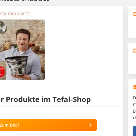
D
D
er Produkte im Tefal-Shop
D
m
B
r
Zum Deal