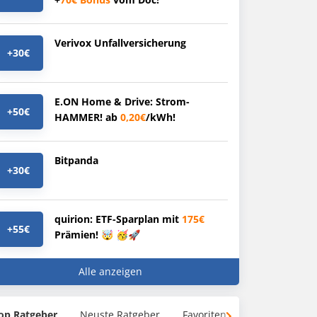
Verivox Unfallversicherung
+30€
E.ON Home & Drive: Strom-
+50€
HAMMER! ab
0,20€
/kWh!
Bitpanda
+30€
quirion: ETF-Sparplan mit
175€
+55€
Prämien! 🤯 🥳🚀
Alle anzeigen
op Ratgeber
Neuste Ratgeber
Favoriten