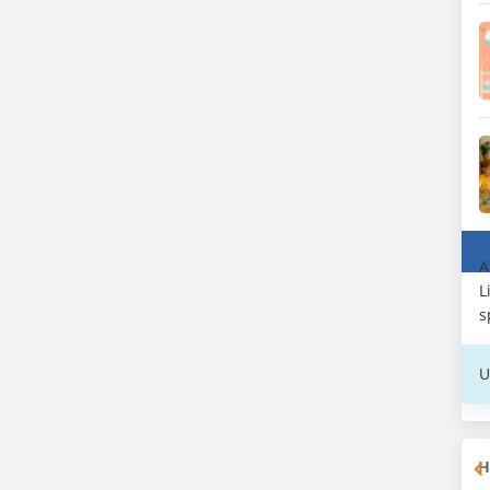
A
L
s
U
H