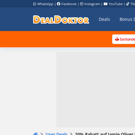
WhatsApp
|
Facebook
|
Instagram
|
YouTube
|
Ti
Deals
Bonus 
User Deals
20% Rabatt auf Jamie Oliver