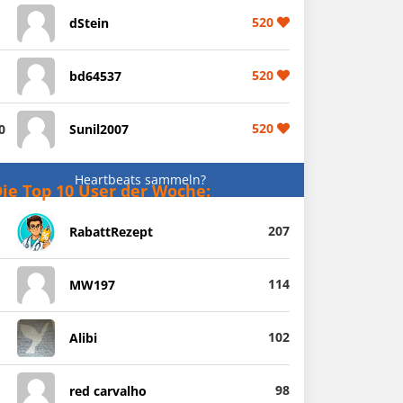
520
dStein
520
bd64537
520
0
Sunil2007
Heartbeats sammeln?
ie Top 10 User der Woche:
207
RabattRezept
114
MW197
102
Alibi
98
red carvalho