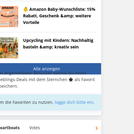
👶 Amazon Baby-Wunschliste: 15%
Rabatt, Geschenk &amp; weitere
Vorteile
Upcycling mit Kindern: Nachhaltig
basteln &amp; kreativ sein
Alle anzeigen
ls angemeldeter Besucher kannst du deine
ieblings-Deals mit dem Sternchen
als Favorit
peichern.
m die Favoriten zu nutzen,
logge dich bitte ein
.
eartbeats
Votes