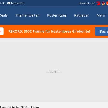
kTok
|
Newsletter
Bekannt aus:
Deals
Themenwelten
Kostenloses
Ratgeber
Mehr
REKORD: 300€ Prämie für kostenloses Girokonto!
Das w
 Produkte im Tefal-Shop