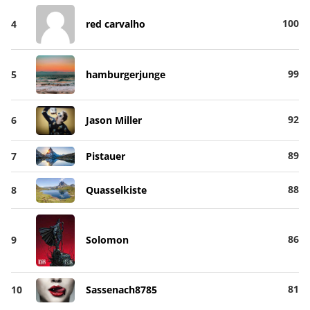
100
4
red carvalho
99
5
hamburgerjunge
92
6
Jason Miller
89
7
Pistauer
88
8
Quasselkiste
86
9
Solomon
81
10
Sassenach8785