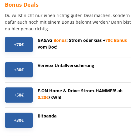
Bonus Deals
Du willst nicht nur einen richtig guten Deal machen, sondern
dafür auch noch mit einem Bonus belohnt werden? Dann bist
du hier genau richtig.
GASAG
Bonus
: Strom oder Gas +
70€
Bonus
+70€
vom Doc!
Verivox Unfallversicherung
+30€
E.ON Home & Drive: Strom-HAMMER! ab
+50€
0,20€
/kWh!
Bitpanda
+30€