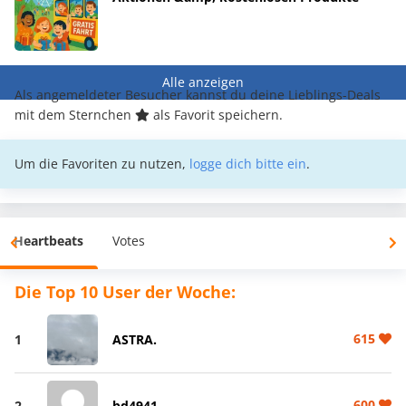
Alle anzeigen
Als angemeldeter Besucher kannst du deine Lieblings-Deals
mit dem Sternchen
als Favorit speichern.
Um die Favoriten zu nutzen,
logge dich bitte ein
.
Heartbeats
Votes
Die Top 10 User der Woche:
615
1
ASTRA.
600
2
bd4941