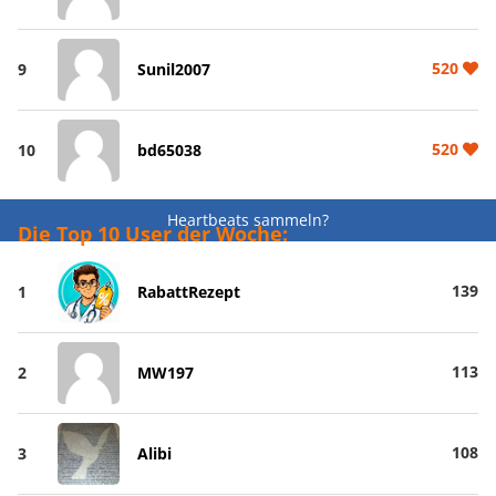
520
9
Sunil2007
520
10
bd65038
Heartbeats sammeln?
Die Top 10 User der Woche:
139
1
RabattRezept
113
2
MW197
108
3
Alibi