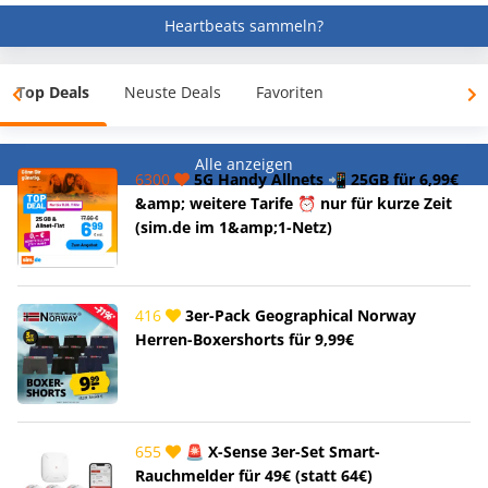
Heartbeats sammeln?
Top Deals
Neuste Deals
Favoriten
Alle anzeigen
6300
5G Handy Allnets 📲 25GB für 6,99€
&amp; weitere Tarife ⏰ nur für kurze Zeit
(sim.de im 1&amp;1-Netz)
416
3er-Pack Geographical Norway
Herren-Boxershorts für 9,99€
655
🚨 X-Sense 3er-Set Smart-
Rauchmelder für 49€ (statt 64€)