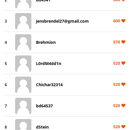
600
3
jensbrendel27@gmail.com
570
4
Brehmion
520
5
L0rdM4dd1n
520
6
Chichar32314
520
7
bd64537
520
8
dStein