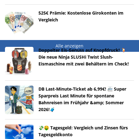
525€ Prämie: Kostenlose Girokonten im
Vergleich
Alle anzeigen
Doppelter Eis-Genuss auf Knopfdruck! 🍹
Die neue Ninja SLUSHi Twist Slush-
Eismaschine mit zwei Behältern im Check!
DB Last-Minute-Ticket ab 6,99€! 🚈 Super
Sparpreis Last Minute für spontane
Bahnreisen im Frühjahr &amp; Sommer
2026!🧳
💸🤑 Tagesgeld: Vergleich und Zinsen fürs
Tagesgeldkonto