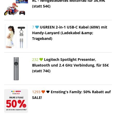
RC - ferngesteuertes Motorrad für 34,99€
(statt 54€)
7
UGREEN 2-in-1 USB-C Kabel (60W) mit
Handy-Lanyard (Ladekabel &amp;
Trageband)
232
Logitech Spotlight Presenter,
Bluetooth und 2.4 GHz Verbindung, für 55€
(statt 74€)
1293
❤️ Ernsting's Family: 50% Rabatt auf
SALE!