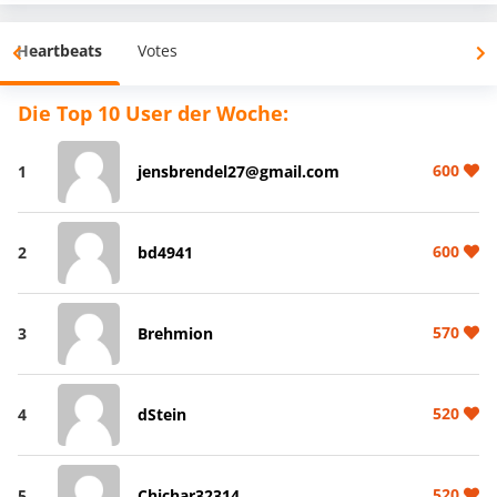
Heartbeats
Votes
Die Top 10 User der Woche:
600
1
jensbrendel27@gmail.com
600
2
bd4941
570
3
Brehmion
520
4
dStein
520
5
Chichar32314