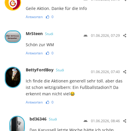
Geile Aktion. Danke für die Info
Antworten
0
MrSteen
Studi
01.06.2026, 07:29
Schön zur WM
Antworten
0
BettyFordBoy
Studi
01.06.2026, 07:40
Ich finde die Aktionen generell sehr toll. aber das
ist schon witzig/albern: Ein Fußballstadion?! Da
erkennt man nicht viel😂
Antworten
0
bd36346
Studi
01.06.2026, 08:46
Das Karussell letzte Woche hätte ich schön