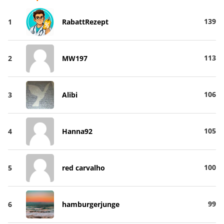
139
1
RabattRezept
113
2
MW197
106
3
Alibi
105
4
Hanna92
100
5
red carvalho
99
6
hamburgerjunge