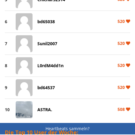
520
6
bd65038
520
7
Sunil2007
520
8
L0rdM4dd1n
520
9
bd64537
508
10
ASTRA.
Heartbeats sammeln?
Die Top 10 User der Woche: