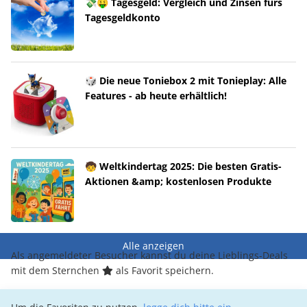
💸🤑 Tagesgeld: Vergleich und Zinsen fürs
Tagesgeldkonto
🎲 Die neue Toniebox 2 mit Tonieplay: Alle
Features - ab heute erhältlich!
🧒 Weltkindertag 2025: Die besten Gratis-
Aktionen &amp; kostenlosen Produkte
Alle anzeigen
Als angemeldeter Besucher kannst du deine Lieblings-Deals
mit dem Sternchen
als Favorit speichern.