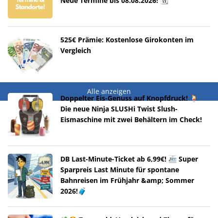
Neue Termine bis 08.08.2026! 📆
525€ Prämie: Kostenlose Girokonten im
Vergleich
Alle anzeigen
Doppelter Eis-Genuss auf Knopfdruck! 🍹
Die neue Ninja SLUSHi Twist Slush-
Eismaschine mit zwei Behältern im Check!
DB Last-Minute-Ticket ab 6,99€! 🚈 Super
Sparpreis Last Minute für spontane
Bahnreisen im Frühjahr &amp; Sommer
2026!🧳