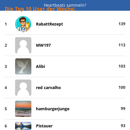
Heartbeats sammeln?
Die Top 10 User der Woche:
139
1
RabattRezept
113
2
MW197
103
3
Alibi
100
4
red carvalho
99
5
hamburgerjunge
93
6
Pistauer