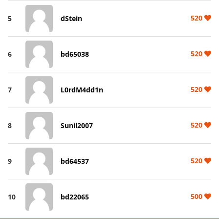
520
5
dStein
520
6
bd65038
520
7
L0rdM4dd1n
520
8
Sunil2007
520
9
bd64537
500
10
bd22065