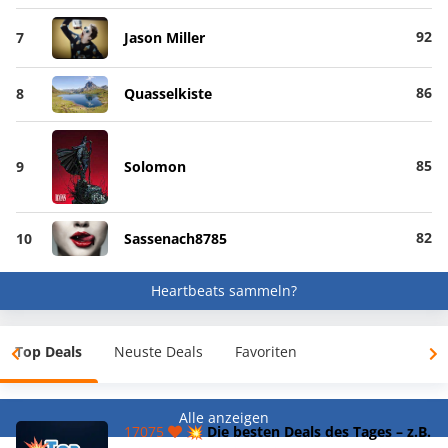
92
7
Jason Miller
86
8
Quasselkiste
85
9
Solomon
82
10
Sassenach8785
Heartbeats sammeln?
Top Deals
Neuste Deals
Favoriten
Alle anzeigen
17075
💥 Die besten Deals des Tages – z.B.