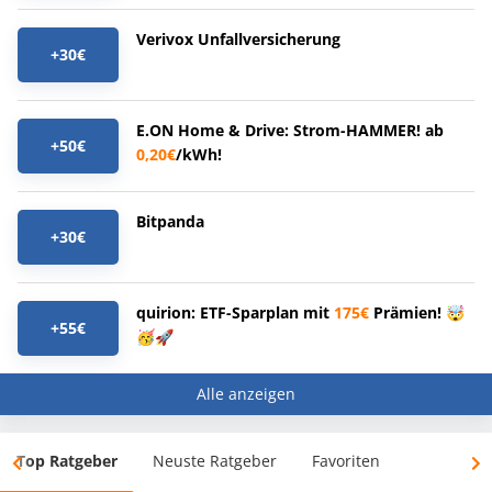
Verivox Unfallversicherung
+30€
E.ON Home & Drive: Strom-HAMMER! ab
+50€
0,20€
/kWh!
Bitpanda
+30€
quirion: ETF-Sparplan mit
175€
Prämien! 🤯
+55€
🥳🚀
Alle anzeigen
Top Ratgeber
Neuste Ratgeber
Favoriten