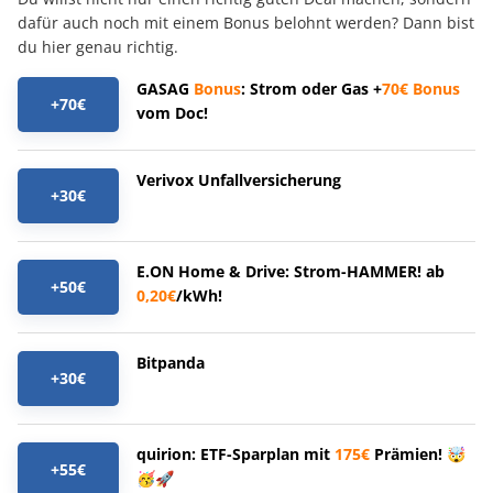
dafür auch noch mit einem Bonus belohnt werden? Dann bist
du hier genau richtig.
GASAG
Bonus
: Strom oder Gas +
70€
Bonus
+70€
vom Doc!
Verivox Unfallversicherung
+30€
E.ON Home & Drive: Strom-HAMMER! ab
+50€
0,20€
/kWh!
Bitpanda
+30€
quirion: ETF-Sparplan mit
175€
Prämien! 🤯
+55€
🥳🚀