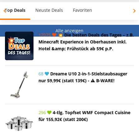
Top Deals
Neuste Deals
Favoriten
Alle anzeigen
17075
💥 Die besten Deals des Tages – z.B.
Minecraft Experience in Oberhausen inkl.
Hotel &amp; Frühstück ab 59€ p.P.
68
Dreame U10 2-in-1-Stielstaubsauger
nur 59,99€ (statt 139€) - ⚠️ B-WARE!
296
4-tlg. Topfset WMF Compact Cuisine
für 155,92€ (statt 200€)