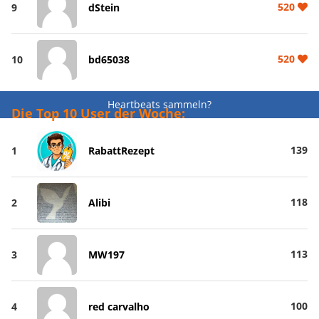
520
9
dStein
520
10
bd65038
Heartbeats sammeln?
Die Top 10 User der Woche:
139
1
RabattRezept
118
2
Alibi
113
3
MW197
100
4
red carvalho