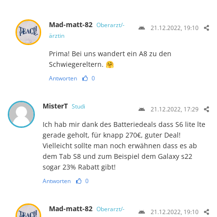
Mad-matt-82
Oberarzt/-
21.12.2022, 19:10
ärztin
Prima! Bei uns wandert ein A8 zu den
Schwiegereltern. 🤗
Antworten
0
MisterT
Studi
21.12.2022, 17:29
Ich hab mir dank des Batteriedeals dass S6 lite lte
gerade geholt, für knapp 270€, guter Deal!
Vielleicht sollte man noch erwähnen dass es ab
dem Tab S8 und zum Beispiel dem Galaxy s22
sogar 23% Rabatt gibt!
Antworten
0
Mad-matt-82
Oberarzt/-
21.12.2022, 19:10