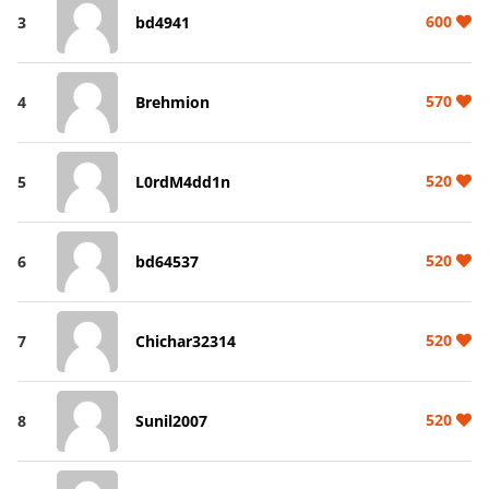
600
3
bd4941
570
4
Brehmion
520
5
L0rdM4dd1n
520
6
bd64537
520
7
Chichar32314
520
8
Sunil2007