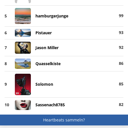
99
5
hamburgerjunge
93
6
Pistauer
92
7
Jason Miller
86
8
Quasselkiste
85
9
Solomon
82
10
Sassenach8785
Heartbeats sammeln?