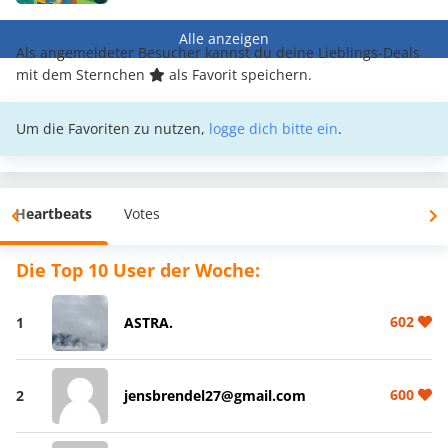
Alle anzeigen
Als angemeldeter Besucher kannst du deine Lieblings-Deals
mit dem Sternchen
als Favorit speichern.
Um die Favoriten zu nutzen,
logge dich bitte ein
.
Heartbeats
Votes
Die Top 10 User der Woche:
602
1
ASTRA.
600
2
jensbrendel27@gmail.com