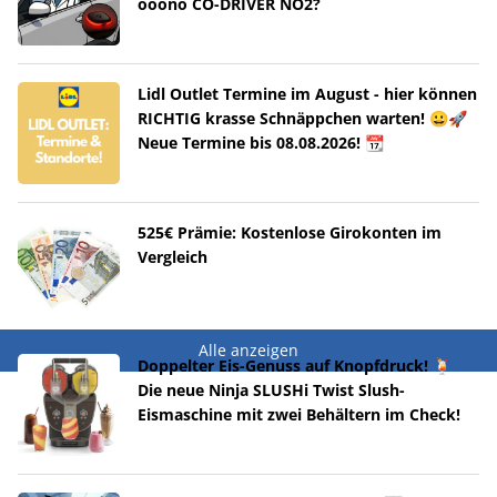
ooono CO-DRIVER NO2?
Lidl Outlet Termine im August - hier können
RICHTIG krasse Schnäppchen warten! 😀🚀
Neue Termine bis 08.08.2026! 📆
525€ Prämie: Kostenlose Girokonten im
Vergleich
Alle anzeigen
Doppelter Eis-Genuss auf Knopfdruck! 🍹
Die neue Ninja SLUSHi Twist Slush-
Eismaschine mit zwei Behältern im Check!