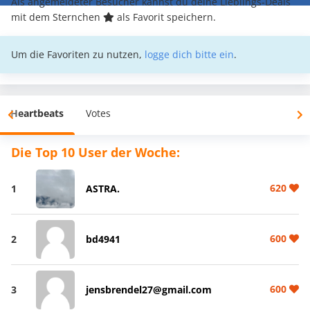
Als angemeldeter Besucher kannst du deine Lieblings-Deals
mit dem Sternchen
als Favorit speichern.
Um die Favoriten zu nutzen,
logge dich bitte ein
.
Heartbeats
Votes
Die Top 10 User der Woche:
620
1
ASTRA.
600
2
bd4941
600
3
jensbrendel27@gmail.com