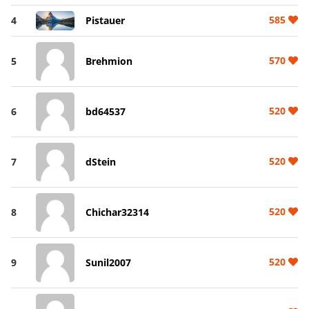
585
4
Pistauer
570
5
Brehmion
520
6
bd64537
520
7
dStein
520
8
Chichar32314
520
9
Sunil2007