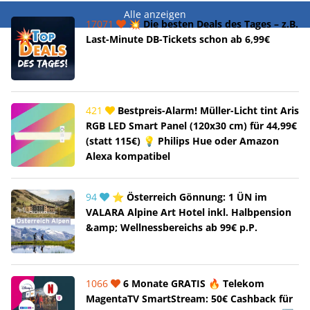
Alle anzeigen
17071
💥 Die besten Deals des Tages – z.B.
Last-Minute DB-Tickets schon ab 6,99€
421
Bestpreis-Alarm! Müller-Licht tint Aris
RGB LED Smart Panel (120x30 cm) für 44,99€
(statt 115€) 💡 Philips Hue oder Amazon
Alexa kompatibel
94
⭐ Österreich Gönnung: 1 ÜN im
VALARA Alpine Art Hotel inkl. Halbpension
&amp; Wellnessbereichs ab 99€ p.P.
1066
6 Monate GRATIS 🔥 Telekom
MagentaTV SmartStream: 50€ Cashback für