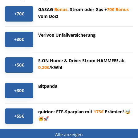
GASAG
Bonus
: Strom oder Gas +
70€
Bonus
+70€
vom Doc!
Verivox Unfallversicherung
+30€
E.ON Home & Drive: Strom-HAMMER! ab
+50€
0,20€
/kWh!
Bitpanda
+30€
quirion: ETF-Sparplan mit
175€
Prämien! 🤯
+55€
🥳🚀
Alle anzeigen