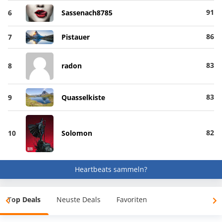
91
6
Sassenach8785
86
7
Pistauer
83
8
radon
83
9
Quasselkiste
82
10
Solomon
Heartbeats sammeln?
Top Deals
Neuste Deals
Favoriten