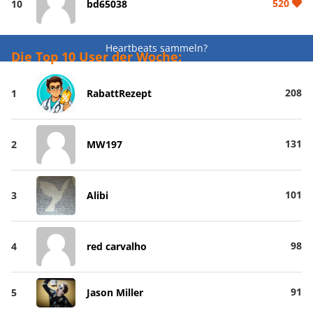
520
10
bd65038
Heartbeats sammeln?
Die Top 10 User der Woche:
208
1
RabattRezept
131
2
MW197
101
3
Alibi
98
4
red carvalho
91
5
Jason Miller