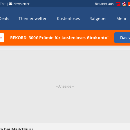
kTok
|
Newsletter
Bekannt aus:
Deals
Themenwelten
Kostenloses
Ratgeber
Mehr
REKORD: 300€ Prämie für kostenloses Girokonto!
Das w
te bei Marktguru