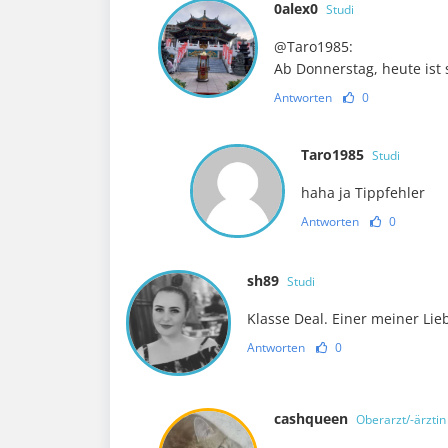
0alex0
Studi
@Taro1985:
Ab Donnerstag, heute ist 
Antworten
0
Taro1985
Studi
haha ja Tippfehler
Antworten
0
sh89
Studi
Klasse Deal. Einer meiner Lie
Antworten
0
cashqueen
Oberarzt/-ärztin