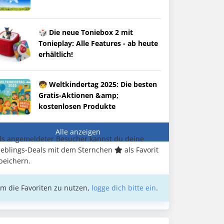
🎲 Die neue Toniebox 2 mit
Tonieplay: Alle Features - ab heute
erhältlich!
🧒 Weltkindertag 2025: Die besten
Gratis-Aktionen &amp;
kostenlosen Produkte
Alle anzeigen
ls angemeldeter Besucher kannst du deine
ieblings-Deals mit dem Sternchen
als Favorit
peichern.
m die Favoriten zu nutzen,
logge dich bitte ein
.