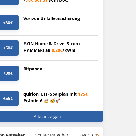
Verivox Unfallversicherung
+30€
E.ON Home & Drive: Strom-
+50€
HAMMER! ab
0,20€
/kWh!
Bitpanda
+30€
quirion: ETF-Sparplan mit
175€
+55€
Prämien! 🤯 🥳🚀
Alle anzeigen
op Ratgeber
Neuste Ratgeber
Favoriten