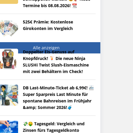
Termine bis 08.08.2026! 📆
525€ Prämie: Kostenlose
Girokonten im Vergleich
Alle anzeigen
Doppelter Eis-Genuss auf
Knopfdruck! 🍹 Die neue Ninja
SLUSHi Twist Slush-Eismaschine
mit zwei Behältern im Check!
DB Last-Minute-Ticket ab 6,99€! 🚈
Super Sparpreis Last Minute für
spontane Bahnreisen im Frühjahr
&amp; Sommer 2026!🧳
💸🤑 Tagesgeld: Vergleich und
Zinsen fürs Tagesgeldkonto