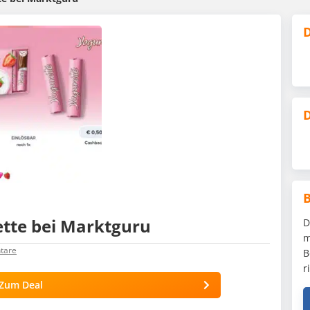
D
D
ette bei Marktguru
D
m
tare
B
r
Zum Deal