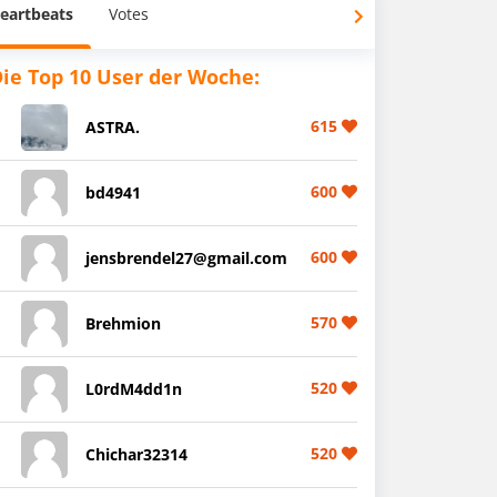
eartbeats
Votes
ie Top 10 User der Woche:
615
ASTRA.
600
bd4941
600
jensbrendel27@gmail.com
570
Brehmion
520
L0rdM4dd1n
520
Chichar32314