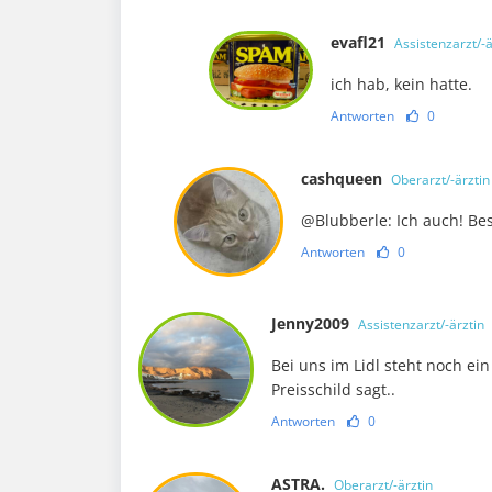
evafl21
Assistenzarzt/-ä
ich hab, kein hatte.
Antworten
0
cashqueen
Oberarzt/-ärztin
@Blubberle: Ich auch! Be
Antworten
0
Jenny2009
Assistenzarzt/-ärztin
Bei uns im Lidl steht noch ei
Preisschild sagt..
Antworten
0
ASTRA.
Oberarzt/-ärztin