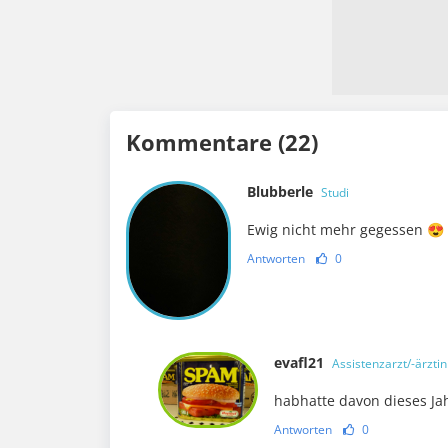
Kommentare (22)
Blubberle
Studi
Ewig nicht mehr gegessen 😍
Antworten
0
evafl21
Assistenzarzt/-ärztin
habhatte davon dieses Ja
Antworten
0