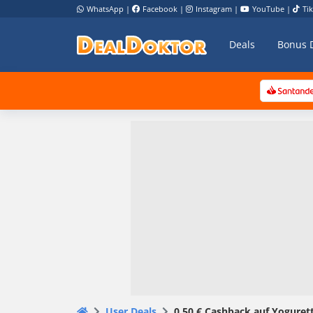
WhatsApp
|
Facebook
|
Instagram
|
YouTube
|
Ti
Deals
Bonus 
User Deals
0,50 € Cashback auf Yoguret