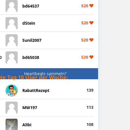
520
bd64537
520
dStein
520
Sunil2007
520
0
bd65038
Heartbeats sammeln?
ie Top 10 User der Woche:
139
RabattRezept
113
MW197
108
Alibi