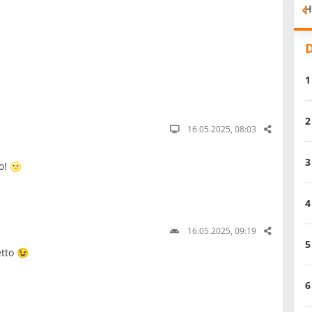
H
D
1
2
16.05.2025, 08:03
3
o! 🌝
4
16.05.2025, 09:19
5
tto 😉
6