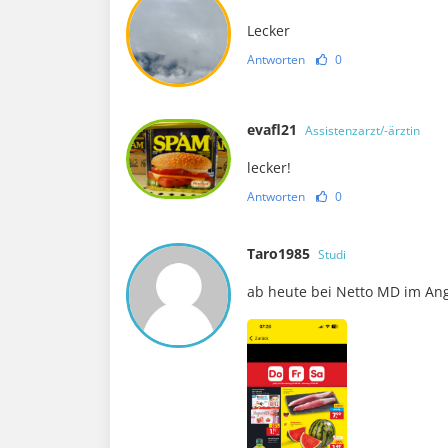
Lecker
Antworten
0
evafl21
Assistenzarzt/-ärztin
lecker!
Antworten
0
Taro1985
Studi
ab heute bei Netto MD im An