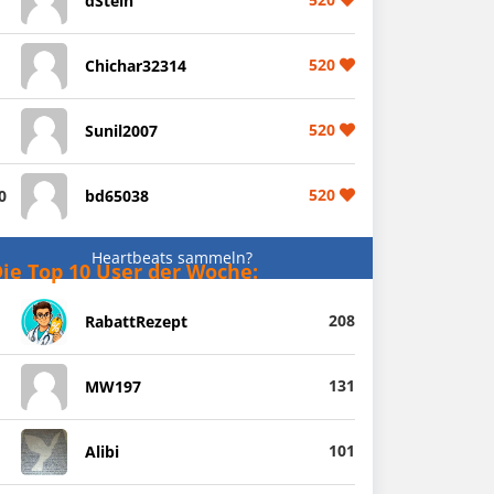
dStein
520
Chichar32314
520
Sunil2007
520
0
bd65038
Heartbeats sammeln?
ie Top 10 User der Woche:
208
RabattRezept
131
MW197
101
Alibi