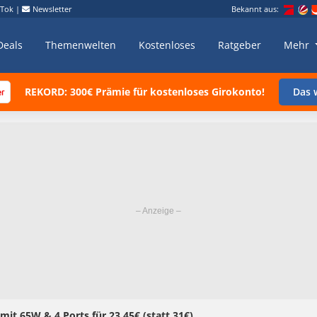
kTok
|
Newsletter
Bekannt aus:
Deals
Themenwelten
Kostenloses
Ratgeber
Mehr
REKORD: 300€ Prämie für kostenloses Girokonto!
Das w
it 65W & 4 Ports für 23,45€ (statt 31€)