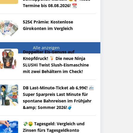
Termine bis 08.08.2026! 📆
525€ Prämie: Kostenlose
Girokonten im Vergleich
Alle anzeigen
Doppelter Eis-Genuss auf
Knopfdruck! 🍹 Die neue Ninja
SLUSHi Twist Slush-Eismaschine
mit zwei Behältern im Check!
DB Last-Minute-Ticket ab 6,99€! 🚈
Super Sparpreis Last Minute für
spontane Bahnreisen im Frühjahr
&amp; Sommer 2026!🧳
💸🤑 Tagesgeld: Vergleich und
Zinsen fürs Tagesgeldkonto