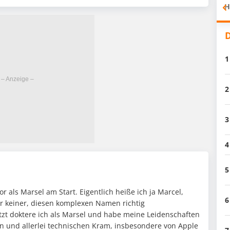
H
D
1
2
3
4
)
5
or als Marsel am Start. Eigentlich heiße ich ja Marcel,
6
er keiner, diesen komplexen Namen richtig
zt doktere ich als Marsel und habe meine Leidenschaften
n und allerlei technischen Kram, insbesondere von Apple