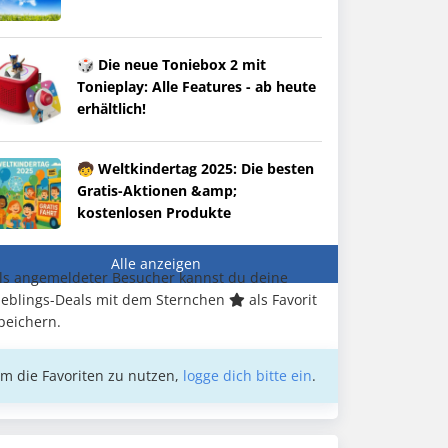
🎲 Die neue Toniebox 2 mit
Tonieplay: Alle Features - ab heute
erhältlich!
🧒 Weltkindertag 2025: Die besten
Gratis-Aktionen &amp;
kostenlosen Produkte
Alle anzeigen
ls angemeldeter Besucher kannst du deine
ieblings-Deals mit dem Sternchen
als Favorit
peichern.
m die Favoriten zu nutzen,
logge dich bitte ein
.