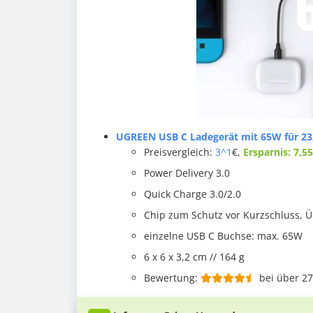
UGREEN USB C Ladegerät mit 65W für 23
Preisvergleich:
3^1
€,
Ersparnis: 7,5
Power Delivery 3.0
Quick Charge 3.0/2.0
Chip zum Schutz vor Kurzschluss,
einzelne USB C Buchse: max. 65W
6 x 6 x 3,2 cm // 164 g
Bewertung:
bei über 2