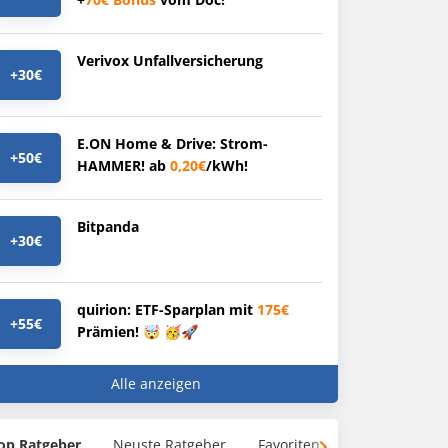
Verivox Unfallversicherung
+30€
E.ON Home & Drive: Strom-
+50€
HAMMER! ab
0,20€
/kWh!
Bitpanda
+30€
quirion: ETF-Sparplan mit
175€
+55€
Prämien! 🤯 🥳🚀
Alle anzeigen
op Ratgeber
Neuste Ratgeber
Favoriten