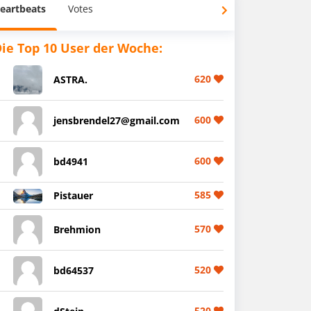
eartbeats
Votes
ie Top 10 User der Woche:
620
ASTRA.
600
jensbrendel27@gmail.com
600
bd4941
585
Pistauer
570
Brehmion
520
bd64537
520