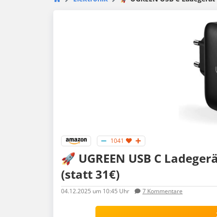
1041
🚀 UGREEN USB C Ladegerät
(statt 31€)
04.12.2025
um 10:45 Uhr
7
Kommentare