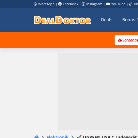
WhatsApp
|
Facebook
|
Instagram
|
YouTube
|
Ti
Deals
Bonus 
Elektronik
🚀 UGREEN USB C Ladegerät m