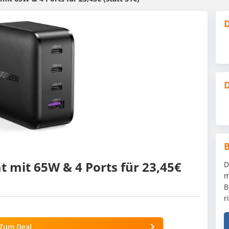
D
D
 mit 65W & 4 Ports für 23,45€
D
m
B
r
Zum Deal