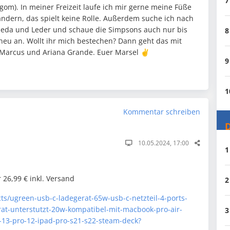
7
ligom). In meiner Freizeit laufe ich mir gerne meine Füße
andern, das spielt keine Rolle. Außerdem suche ich nach
leda und Leder und schaue die Simpsons auch nur bis
8
 neu an. Wollt ihr mich bestechen? Dann geht das mit
 Marcus und Ariana Grande. Euer Marsel ✌️
9
1
Kommentar schreiben
D
10.05.2024, 17:00
1
 26,99 € inkl. Versand
2
ts/ugreen-usb-c-ladegerat-65w-usb-c-netzteil-4-ports-
at-unterstutzt-20w-kompatibel-mit-macbook-pro-air-
3
-13-pro-12-ipad-pro-s21-s22-steam-deck?