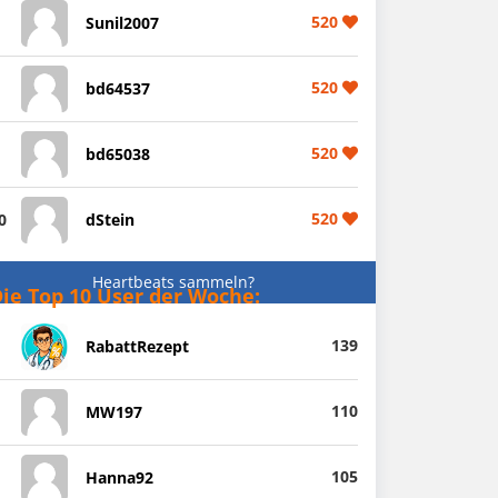
520
Sunil2007
520
bd64537
520
bd65038
520
0
dStein
Heartbeats sammeln?
ie Top 10 User der Woche:
139
RabattRezept
110
MW197
105
Hanna92