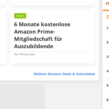
H
Gratis
D
6 Monate kostenlose
1
Amazon Prime-
Mitgliedschaft für
2
Auszubildende
Nur Neukunden
3
4
Weitere Amazon Deals & Gutscheine
5
6