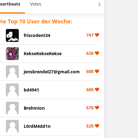
eartbeats
Votes
ie Top 10 User der Woche:
747
friscodent34
620
KekseKekseKekse
600
jensbrendel27@gmail.com
600
bd4941
570
Brehmion
520
L0rdM4dd1n