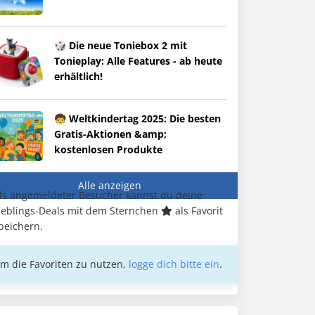
🎲 Die neue Toniebox 2 mit
Tonieplay: Alle Features - ab heute
erhältlich!
🧒 Weltkindertag 2025: Die besten
Gratis-Aktionen &amp;
kostenlosen Produkte
Alle anzeigen
ls angemeldeter Besucher kannst du deine
ieblings-Deals mit dem Sternchen
als Favorit
peichern.
m die Favoriten zu nutzen,
logge dich bitte ein
.