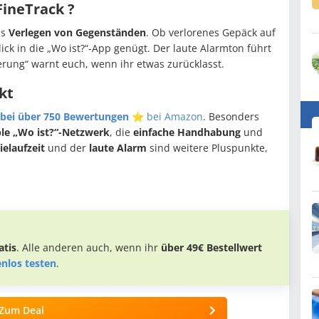
ineTrack ?
as
Verlegen von Gegenständen
. Ob verlorenes Gepäck auf
ick in die „Wo ist?“-App genügt. Der laute Alarmton führt
erung“ warnt euch, wenn ihr etwas zurücklasst.
kt
 bei über 750 Bewertungen
⭐️ bei Amazon
. Besonders
ple „Wo ist?“-Netzwerk
, die
einfache Handhabung
und
ielaufzeit
und der
laute Alarm
sind weitere Pluspunkte,
tis
. Alle anderen auch, wenn ihr
über 49€ Bestellwert
enlos testen
.
Zum Deal