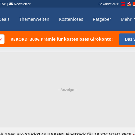
kTok
|
Newsletter
Bekannt aus:
Deals
Themenwelten
Kostenloses
Ratgeber
Mehr
REKORD: 300€ Prämie für kostenloses Girokonto!
Das w
ab 4,95€ pro Stück?! 4x UGREEN FineTrack für 19,82€ (statt 35€)! 