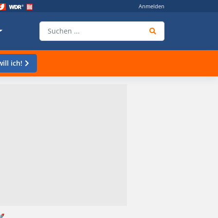
Anmelden
ill ich!
🚀