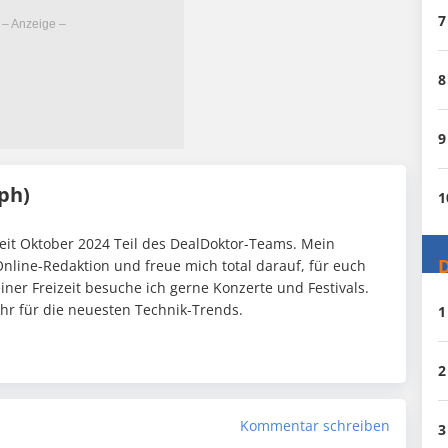
7
8
9
ph)
1
seit Oktober 2024 Teil des DealDoktor-Teams. Mein
D
Online-Redaktion und freue mich total darauf, für euch
iner Freizeit besuche ich gerne Konzerte und Festivals.
ehr für die neuesten Technik-Trends.
1
2
Kommentar schreiben
3