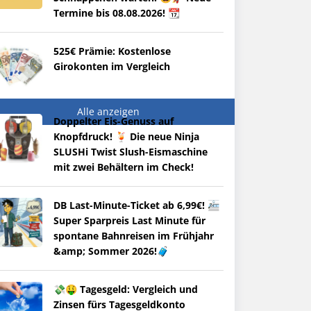
Termine bis 08.08.2026! 📆
525€ Prämie: Kostenlose
Girokonten im Vergleich
Alle anzeigen
Doppelter Eis-Genuss auf
Knopfdruck! 🍹 Die neue Ninja
SLUSHi Twist Slush-Eismaschine
mit zwei Behältern im Check!
DB Last-Minute-Ticket ab 6,99€! 🚈
Super Sparpreis Last Minute für
spontane Bahnreisen im Frühjahr
&amp; Sommer 2026!🧳
💸🤑 Tagesgeld: Vergleich und
Zinsen fürs Tagesgeldkonto