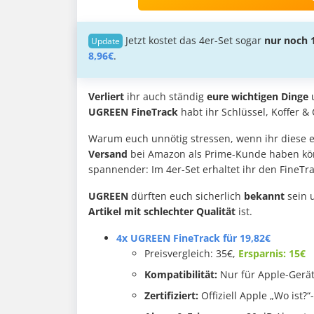
Jetzt kostet das 4er-Set sogar
nur noch 
8,96€
.
Verliert
ihr auch ständig
eure wichtigen Dinge
u
UGREEN FineTrack
habt ihr Schlüssel, Koffer & 
Warum euch unnötig stressen, wenn ihr diese 
Versand
bei Amazon als Prime-Kunde haben könn
spannender: Im 4er-Set erhaltet ihr den FineTra
UGREEN
dürften euch sicherlich
bekannt
sein u
Artikel mit schlechter Qualität
ist.
4x UGREEN FineTrack für 19,82€
Preisvergleich: 35€,
Ersparnis: 15€
Kompatibilität:
Nur für Apple-Geräte
Zertifiziert:
Offiziell Apple „Wo ist?“-