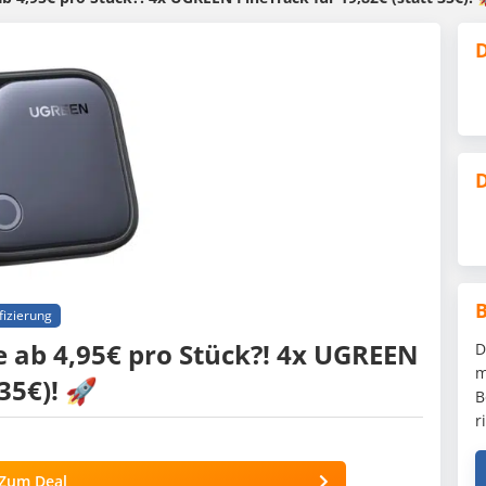
D
D
fizierung
e ab 4,95€ pro Stück?! 4x UGREEN
D
m
35€)! 🚀
B
r
Zum Deal