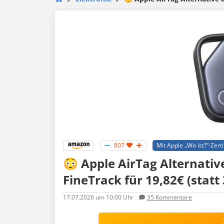
807
Mit Apple „Wo ist?“-Zerti
😳 Apple AirTag Alternativ
FineTrack für 19,82€ (statt 
17.07.2026
um 10:00 Uhr
35
Kommentare