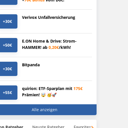
Verivox Unfallversicherung
+30€
E.ON Home & Drive: Strom-
+50€
HAMMER! ab
0,20€
/kWh!
Bitpanda
+30€
quirion: ETF-Sparplan mit
175€
+55€
Prämien! 🤯 🥳🚀
Alle anzeigen
op Ratgeber
Neuste Ratgeber
Favoriten