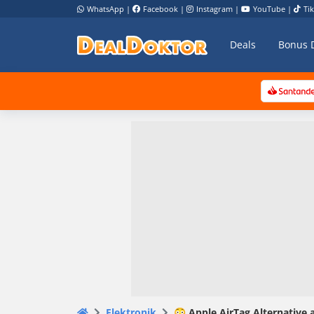
WhatsApp
|
Facebook
|
Instagram
|
YouTube
|
Ti
Deals
Bonus 
Elektronik
😳 Apple AirTag Alternative 