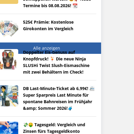
Termine bis 08.08.2026! 📆
525€ Prämie: Kostenlose
Girokonten im Vergleich
Alle anzeigen
Doppelter Eis-Genuss auf
Knopfdruck! 🍹 Die neue Ninja
SLUSHi Twist Slush-Eismaschine
mit zwei Behältern im Check!
DB Last-Minute-Ticket ab 6,99€! 🚈
Super Sparpreis Last Minute für
spontane Bahnreisen im Frühjahr
&amp; Sommer 2026!🧳
💸🤑 Tagesgeld: Vergleich und
Zinsen fürs Tagesgeldkonto