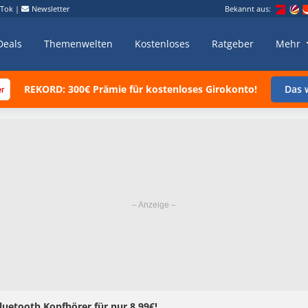
kTok
|
Newsletter
Bekannt aus:
Deals
Themenwelten
Kostenloses
Ratgeber
Mehr
REKORD: 300€ Prämie für kostenloses Girokonto!
Das w
luetooth Kopfhörer für nur 8,99€!