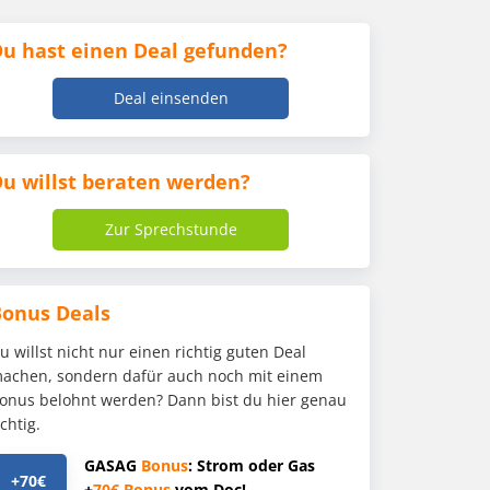
u hast einen Deal gefunden?
Deal einsenden
u willst beraten werden?
Zur Sprechstunde
Bonus Deals
u willst nicht nur einen richtig guten Deal
achen, sondern dafür auch noch mit einem
onus belohnt werden? Dann bist du hier genau
ichtig.
GASAG
Bonus
: Strom oder Gas
+70€
+
70€
Bonus
vom Doc!