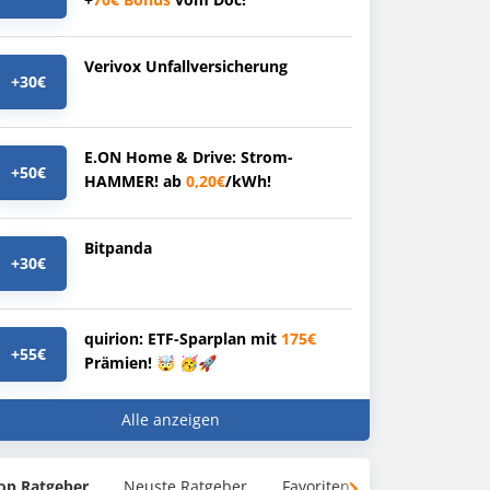
Verivox Unfallversicherung
+30€
E.ON Home & Drive: Strom-
+50€
HAMMER! ab
0,20€
/kWh!
Bitpanda
+30€
quirion: ETF-Sparplan mit
175€
+55€
Prämien! 🤯 🥳🚀
Alle anzeigen
op Ratgeber
Neuste Ratgeber
Favoriten