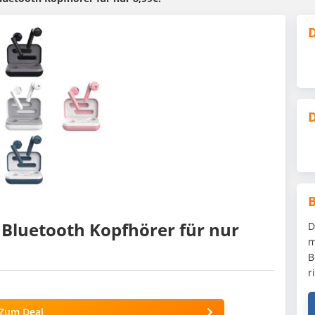
D
D
 Bluetooth Kopfhörer für nur
D
m
B
r
Zum Deal