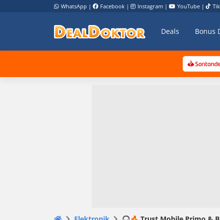
WhatsApp
|
Facebook
|
Instagram
|
YouTube
|
Ti
Deals
Bonus 
Elektronik
🎧🔥 Trust Mobile Primo & B