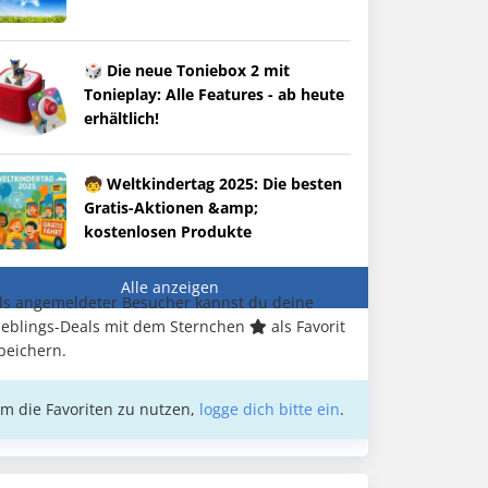
🎲 Die neue Toniebox 2 mit
Tonieplay: Alle Features - ab heute
erhältlich!
🧒 Weltkindertag 2025: Die besten
Gratis-Aktionen &amp;
kostenlosen Produkte
Alle anzeigen
ls angemeldeter Besucher kannst du deine
ieblings-Deals mit dem Sternchen
als Favorit
peichern.
m die Favoriten zu nutzen,
logge dich bitte ein
.