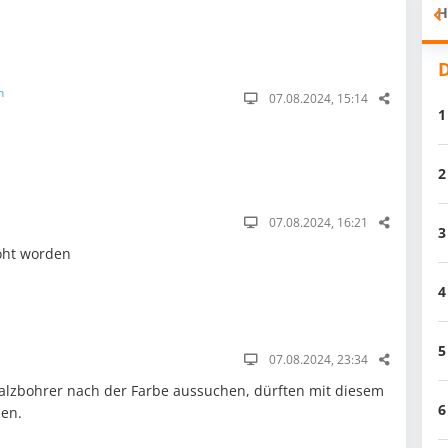
H
D
n
07.08.2024, 15:14
1
2
07.08.2024, 16:21
3
höht worden
4
5
07.08.2024, 23:34
malzbohrer nach der Farbe aussuchen, dürften mit diesem
6
den.