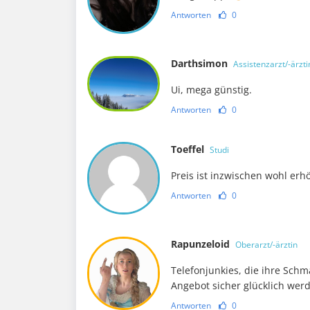
Antworten
0
Darthsimon
Assistenzarzt/-ärzti
Ui, mega günstig.
Antworten
0
Toeffel
Studi
Preis ist inzwischen wohl er
Antworten
0
Rapunzeloid
Oberarzt/-ärztin
Telefonjunkies, die ihre Sch
Angebot sicher glücklich wer
Antworten
0