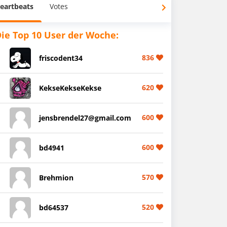
eartbeats
Votes
ie Top 10 User der Woche:
836
friscodent34
620
KekseKekseKekse
600
jensbrendel27@gmail.com
600
bd4941
570
Brehmion
520
bd64537