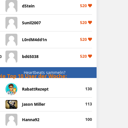
520
dStein
520
Sunil2007
520
L0rdM4dd1n
520
0
bd65038
Heartbeats sammeln?
ie Top 10 User der Woche:
130
RabattRezept
113
Jason Miller
100
Hanna92