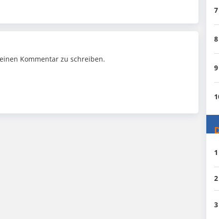
7
8
einen Kommentar zu schreiben.
9
1
D
1
2
3