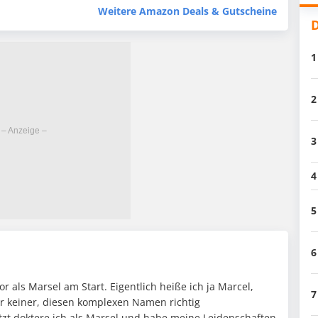
Weitere Amazon Deals & Gutscheine
D
1
2
3
4
5
)
6
or als Marsel am Start. Eigentlich heiße ich ja Marcel,
7
er keiner, diesen komplexen Namen richtig
zt doktere ich als Marsel und habe meine Leidenschaften