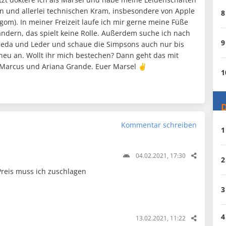
n und allerlei technischen Kram, insbesondere von Apple
8
ligom). In meiner Freizeit laufe ich mir gerne meine Füße
andern, das spielt keine Rolle. Außerdem suche ich nach
9
leda und Leder und schaue die Simpsons auch nur bis
 neu an. Wollt ihr mich bestechen? Dann geht das mit
 Marcus und Ariana Grande. Euer Marsel ✌️
1
D
Kommentar schreiben
1
04.02.2021, 17:30
2
Preis muss ich zuschlagen
3
4
13.02.2021, 11:22