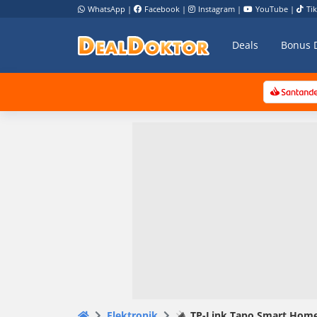
WhatsApp
|
Facebook
|
Instagram
|
YouTube
|
Ti
Deals
Bonus 
Elektronik
🔌 TP-Link Tapo Smart Home