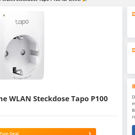
D
D
me WLAN Steckdose Tapo P100
D
m
B
r
Zum Deal