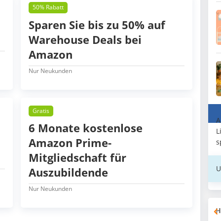
50% Rabatt
Sparen Sie bis zu 50% auf
Warehouse Deals bei
Amazon
Nur Neukunden
Gratis
A
6 Monate kostenlose
L
Amazon Prime-
s
Mitgliedschaft für
U
Auszubildende
Nur Neukunden
H