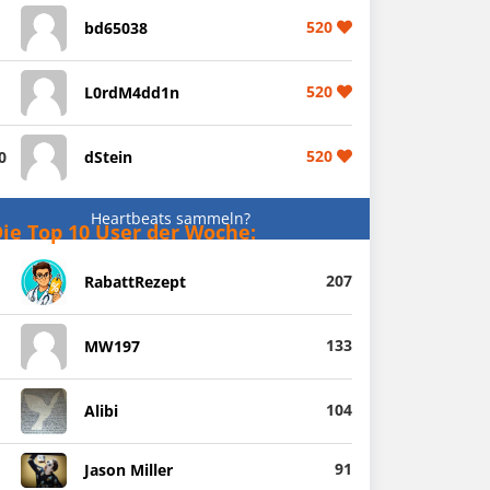
520
bd65038
520
L0rdM4dd1n
520
0
dStein
Heartbeats sammeln?
ie Top 10 User der Woche:
207
RabattRezept
133
MW197
104
Alibi
91
Jason Miller