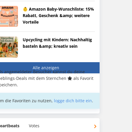
👶 Amazon Baby-Wunschliste: 15%
Rabatt, Geschenk &amp; weitere
Vorteile
Upcycling mit Kindern: Nachhaltig
basteln &amp; kreativ sein
Alle anzeigen
ls angemeldeter Besucher kannst du deine
ieblings-Deals mit dem Sternchen
als Favorit
peichern.
m die Favoriten zu nutzen,
logge dich bitte ein
.
eartbeats
Votes