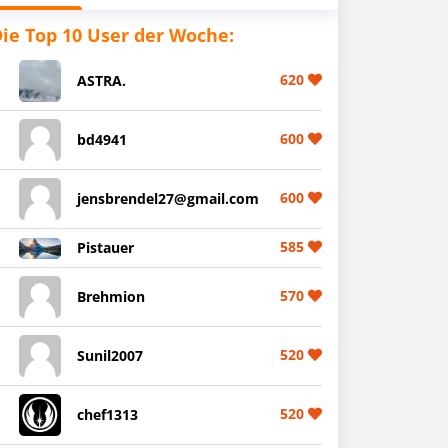
ie Top 10 User der Woche:
620
ASTRA.
600
bd4941
600
jensbrendel27@gmail.com
585
Pistauer
570
Brehmion
520
Sunil2007
520
chef1313