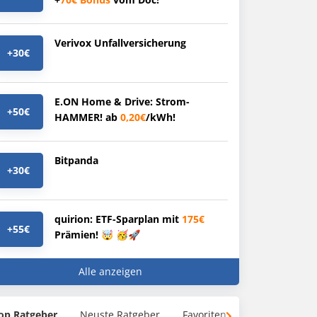
Verivox Unfallversicherung
+30€
E.ON Home & Drive: Strom-
+50€
HAMMER! ab
0,20€
/kWh!
Bitpanda
+30€
quirion: ETF-Sparplan mit
175€
+55€
Prämien! 🤯 🥳🚀
Alle anzeigen
op Ratgeber
Neuste Ratgeber
Favoriten