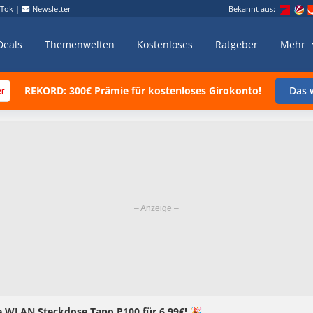
kTok
|
Newsletter
Bekannt aus:
Deals
Themenwelten
Kostenloses
Ratgeber
Mehr
REKORD: 300€ Prämie für kostenloses Girokonto!
Das w
 WLAN Steckdose Tapo P100 für 6,99€! 🎉