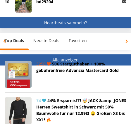
80
10
bd29204
Heartbeats sammeln?
Top Deals
Neuste Deals
Favoriten
Alle anzeigen
3250
50€ Startguthaben + 100%
gebührenfreie Advanzia Mastercard Gold
74
44% Ersparnis??! 🤯 JACK &amp; JONES
Herren Sweatshirt in Schwarz mit 50%
Baumwolle für nur 12,99€! 😀 Größen XS bis
XXL! 🔥