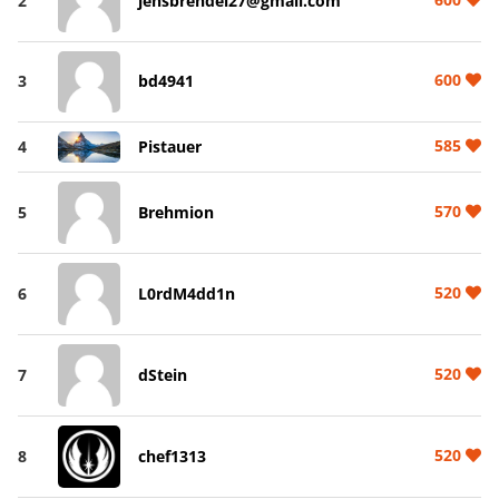
2
jensbrendel27@gmail.com
600
3
bd4941
585
4
Pistauer
570
5
Brehmion
520
6
L0rdM4dd1n
520
7
dStein
520
8
chef1313