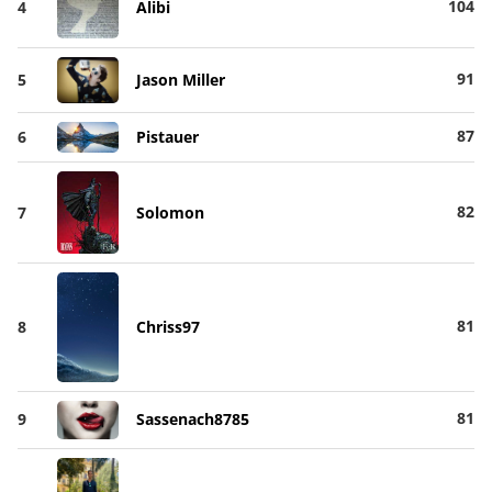
104
4
Alibi
91
5
Jason Miller
87
6
Pistauer
82
7
Solomon
81
8
Chriss97
81
9
Sassenach8785