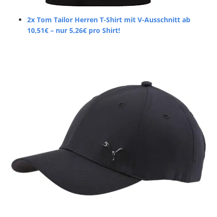
2x Tom Tailor Herren T-Shirt mit V-Ausschnitt ab
10,51€ – nur 5,26€ pro Shirt!