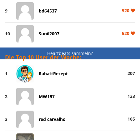
520
9
bd64537
520
10
Sunil2007
Heartbeats sammeln?
Die Top 10 User der Woche:
207
1
RabattRezept
133
2
MW197
105
3
red carvalho