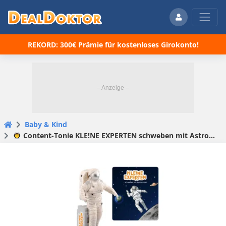
REKORD: 300€ Prämie für kostenloses Girokonto!
Baby & Kind
👨‍🚀 Content-Tonie KLE!NE EXPERTEN schweben mit Astronauten für 13,59€ (statt 16,99€)