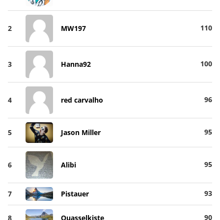
110
2
MW197
100
3
Hanna92
96
4
red carvalho
95
5
Jason Miller
95
6
Alibi
93
7
Pistauer
90
8
Quasselkiste