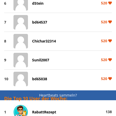
520
6
dStein
520
7
bd64537
520
8
Chichar32314
520
9
Sunil2007
520
10
bd65038
Heartbeats sammeln?
Die Top 10 User der Woche:
138
1
RabattRezept