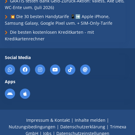
GRATIS testen dank Geld-Zurück-Aktion: Valess, Axe Deo,
WC-Ente uvm. (Juli 2026)
💥 Die 30 besten Handytarife 📱➡️ Apple iPhone,
Samsung Galaxy, Google Pixel uvm. + SIM-Only-Tarife
Die besten kostenlosen Kreditkarten - mit
Kredikartenrechner
Social Media
Apps
Impressum & Kontakt
|
Inhalte melden
|
Nutzungsbedingungen
|
Datenschutzerklärung
|
Trimexa
GmbH
|
Jobs
|
Datenschutzeinstellungen