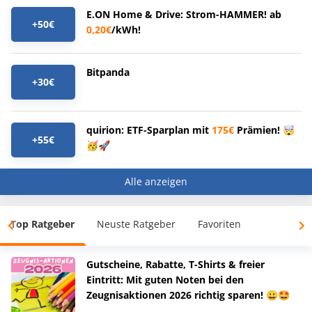
E.ON Home & Drive: Strom-HAMMER! ab
+50€
0,20€
/kWh!
Bitpanda
+30€
quirion: ETF-Sparplan mit
175€
Prämien! 🤯
+55€
🥳🚀
Alle anzeigen
Top Ratgeber
Neuste Ratgeber
Favoriten
Gutscheine, Rabatte, T-Shirts & freier
Eintritt: Mit guten Noten bei den
Zeugnisaktionen 2026 richtig sparen! 😀🤩