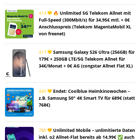
414
🔥 Unlimited 5G Telekom Allnet mit
Full-Speed (300Mbit/s) für 34,95€ mtl. + 0€
Anschlusspreis (Telekom MagentaMobil XL
von freenet)
417
Samsung Galaxy S26 Ultra (256GB) für
179€ + 250GB LTE/5G Telekom Allnet für
34€/Monat + 0€ AG (congstar Allnet Flat XL)
445
Endet: Coolblue Heimkinowochen –
z.B. Samsung 50" 4K Smart TV für 689€ (statt
768€)
780
Unlimited Mobile – unlimitierte Daten
inkl. o2 Allnet-Flat bereits ab 14,99€ ✅ auch