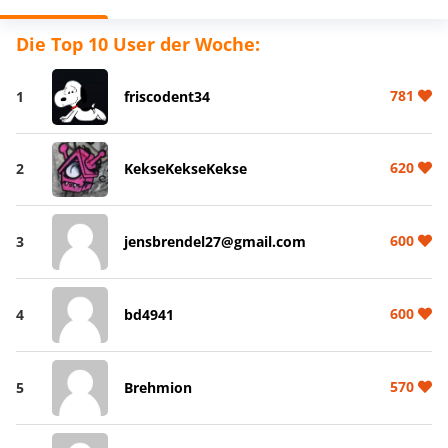
Die Top 10 User der Woche:
781
1
friscodent34
620
2
KekseKekseKekse
600
3
jensbrendel27@gmail.com
600
4
bd4941
570
5
Brehmion