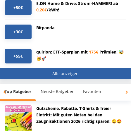
E.ON Home & Drive: Strom-HAMMER! ab
+50€
0,20€
/kWh!
Bitpanda
+30€
quirion: ETF-Sparplan mit
175€
Prämien! 🤯
+55€
🥳🚀
Alle anzeigen
Top Ratgeber
Neuste Ratgeber
Favoriten
Gutscheine, Rabatte, T-Shirts & freier
Eintritt: Mit guten Noten bei den
Zeugnisaktionen 2026 richtig sparen! 😀🤩