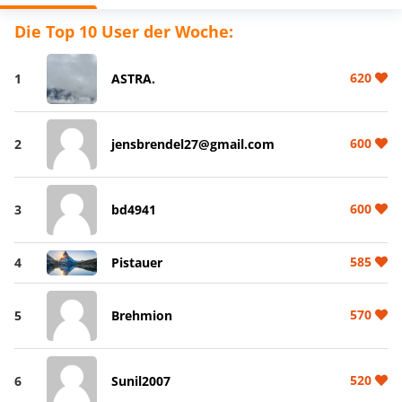
Die Top 10 User der Woche:
620
1
ASTRA.
600
2
jensbrendel27@gmail.com
600
3
bd4941
585
4
Pistauer
570
5
Brehmion
520
6
Sunil2007