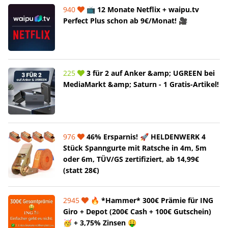
940
📺 12 Monate Netflix + waipu.tv
Perfect Plus schon ab 9€/Monat! 🎥
225
3 für 2 auf Anker &amp; UGREEN bei
MediaMarkt &amp; Saturn - 1 Gratis-Artikel!
976
46% Ersparnis! 🚀 HELDENWERK 4
Stück Spanngurte mit Ratsche in 4m, 5m
oder 6m, TÜV/GS zertifiziert, ab 14,99€
(statt 28€)
2945
🔥 *Hammer* 300€ Prämie für ING
Giro + Depot (200€ Cash + 100€ Gutschein)
🥳 + 3,75% Zinsen 🤑