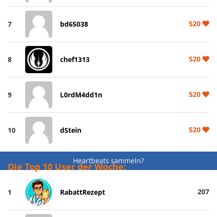
520
7
bd65038
520
8
chef1313
520
9
L0rdM4dd1n
520
10
dStein
Heartbeats sammeln?
Die Top 10 User der Woche:
207
1
RabattRezept