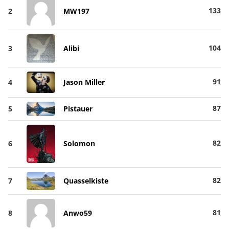
133
2
MW197
104
3
Alibi
91
4
Jason Miller
87
5
Pistauer
82
6
Solomon
82
7
Quasselkiste
81
8
Anwo59