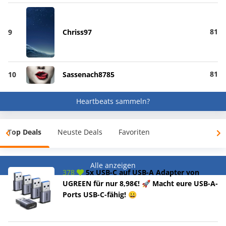
81
9
Chriss97
81
10
Sassenach8785
Heartbeats sammeln?
Top Deals
Neuste Deals
Favoriten
Alle anzeigen
378
5x USB-C auf USB-A Adapter von
UGREEN für nur 8,98€! 🚀 Macht eure USB-A-
Ports USB-C-fähig! 😀