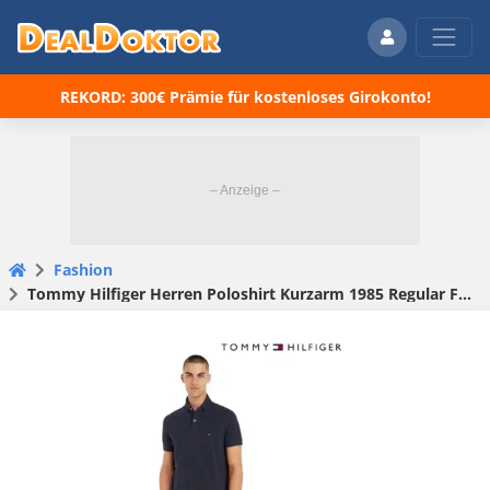
REKORD: 300€ Prämie für kostenloses Girokonto!
Fashion
Tommy Hilfiger Herren Poloshirt Kurzarm 1985 Regular Fit ab 39,44€ (statt 60€)