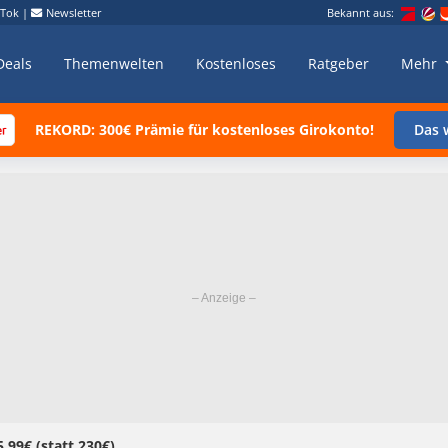
kTok
|
Newsletter
Bekannt aus:
Deals
Themenwelten
Kostenloses
Ratgeber
Mehr
REKORD: 300€ Prämie für kostenloses Girokonto!
Das w
,99€ (statt 230€)