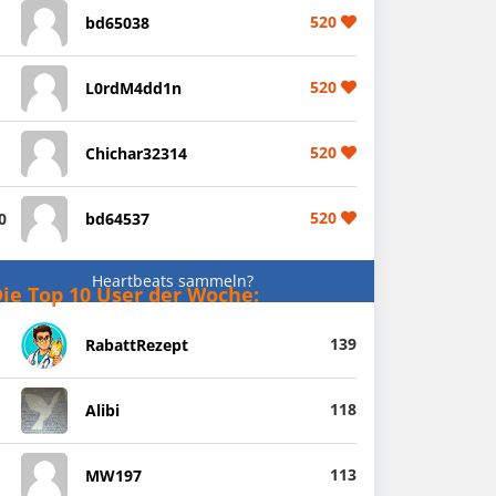
520
bd65038
520
L0rdM4dd1n
520
Chichar32314
520
0
bd64537
Heartbeats sammeln?
ie Top 10 User der Woche:
139
RabattRezept
118
Alibi
113
MW197