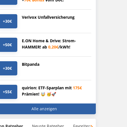
Verivox Unfallversicherung
+30€
E.ON Home & Drive: Strom-
+50€
HAMMER! ab
0,20€
/kWh!
Bitpanda
+30€
quirion: ETF-Sparplan mit
175€
+55€
Prämien! 🤯 🥳🚀
Alle anzeigen
op Ratgeber
Neuste Ratgeber
Favoriten