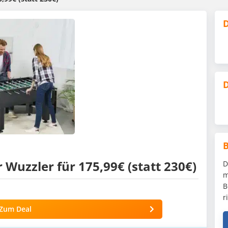
D
D
Wuzzler für 175,99€ (statt 230€)
D
m
B
r
Zum Deal