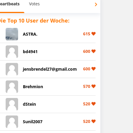
eartbeats
Votes
ie Top 10 User der Woche:
615
ASTRA.
600
bd4941
600
jensbrendel27@gmail.com
570
Brehmion
520
dStein
520
Sunil2007