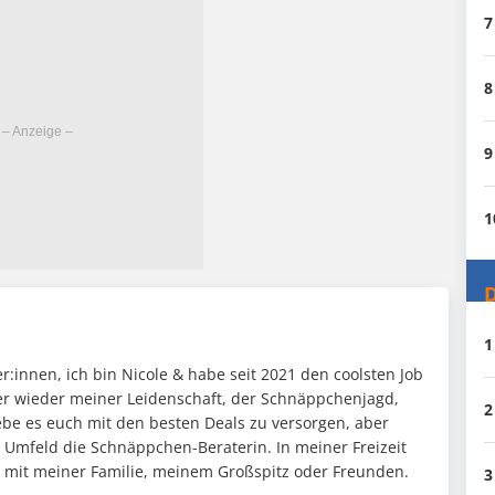
7
8
9
1
D
1
:innen, ich bin Nicole & habe seit 2021 den coolsten Job
mer wieder meiner Leidenschaft, der Schnäppchenjagd,
2
ebe es euch mit den besten Deals zu versorgen, aber
n Umfeld die Schnäppchen-Beraterin. In meiner Freizeit
it mit meiner Familie, meinem Großspitz oder Freunden.
3