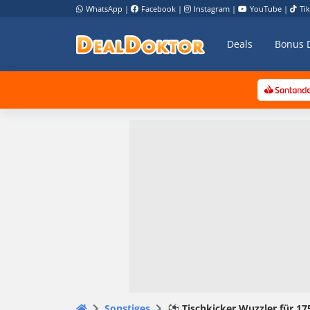
WhatsApp
|
Facebook
|
Instagram
|
YouTube
|
Ti
Deals
Bonus 
Sonstiges
⚽ Tischkicker Wuzzler für 175