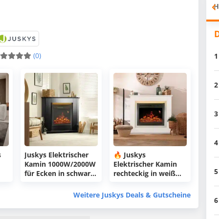
H
D
(0)
1
2
3
4
s
Juskys Elektrischer
🔥 Juskys
Kamin 1000W/2000W
Elektrischer Kamin
5
für Ecken in schwarz
rechteckig in weiß
)
oder weiß für 183,99€
oder schwarz für
(statt 240€)
167,99€ (statt 200€)
Weitere Juskys Deals & Gutscheine
6