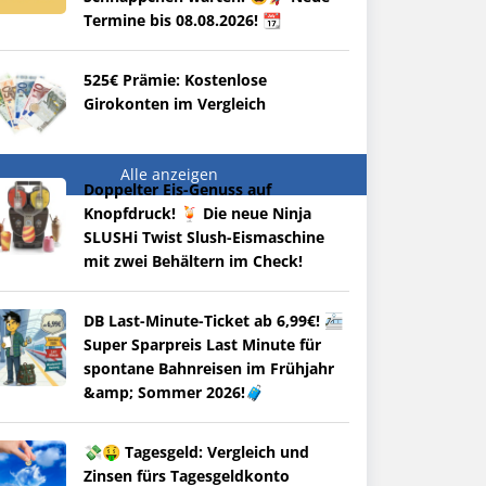
Termine bis 08.08.2026! 📆
525€ Prämie: Kostenlose
Girokonten im Vergleich
Alle anzeigen
Doppelter Eis-Genuss auf
Knopfdruck! 🍹 Die neue Ninja
SLUSHi Twist Slush-Eismaschine
mit zwei Behältern im Check!
DB Last-Minute-Ticket ab 6,99€! 🚈
Super Sparpreis Last Minute für
spontane Bahnreisen im Frühjahr
&amp; Sommer 2026!🧳
💸🤑 Tagesgeld: Vergleich und
Zinsen fürs Tagesgeldkonto