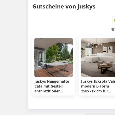
Gutscheine von Juskys
Juskys Hängematte
Juskys Ecksofa Val
Cata mit Gestell
modern L-Form
anthrazit oder
250x71x cm für
hellgrau für 67,99€
786,75€ (statt 900€
(statt 85€)