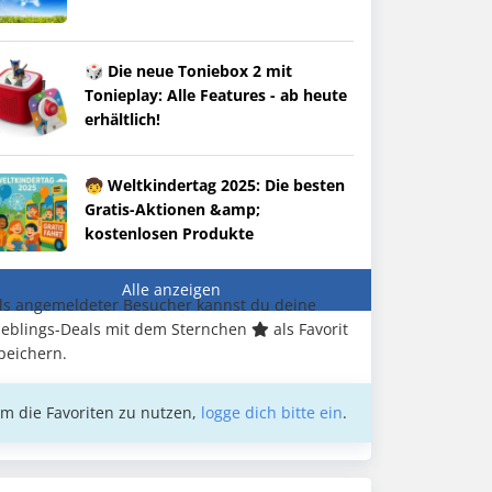
🎲 Die neue Toniebox 2 mit
Tonieplay: Alle Features - ab heute
erhältlich!
🧒 Weltkindertag 2025: Die besten
Gratis-Aktionen &amp;
kostenlosen Produkte
Alle anzeigen
ls angemeldeter Besucher kannst du deine
ieblings-Deals mit dem Sternchen
als Favorit
peichern.
m die Favoriten zu nutzen,
logge dich bitte ein
.