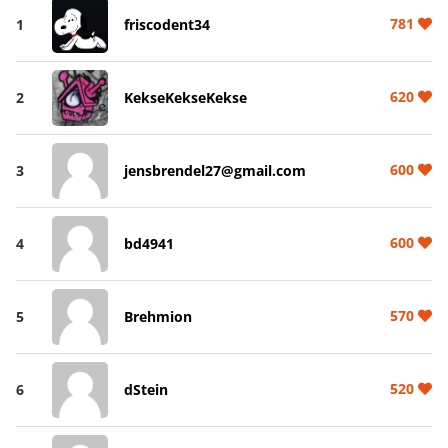
781
1
friscodent34
620
2
KekseKekseKekse
600
3
jensbrendel27@gmail.com
600
4
bd4941
570
5
Brehmion
520
6
dStein