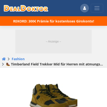
REKORD: 300€ Prämie für kostenloses Girokonto!
Fashion
🥾 Timberland Field Trekker Mid für Herren mit atmungsaktiver ReBOTL™-Fütterung