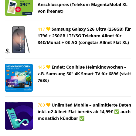
Anschlusspreis (Telekom MagentaMobil XL
von freenet)
417
Samsung Galaxy S26 Ultra (256GB) für
179€ + 250GB LTE/5G Telekom Allnet für
34€/Monat + 0€ AG (congstar Allnet Flat XL)
445
Endet: Coolblue Heimkinowochen –
z.B. Samsung 50" 4K Smart TV für 689€ (statt
768€)
780
Unlimited Mobile – unlimitierte Daten
inkl. o2 Allnet-Flat bereits ab 14,99€ ✅ auch
monatlich kündbar ✅