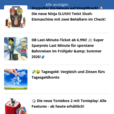
Alle anzeigen
Doppelter Eis-Genuss auf Knopfdruck! 🍹
Die neue Ninja SLUSHi Twist Slush-
Eismaschine mit zwei Behältern im Check!
DB Last-Minute-Ticket ab 6,99€! 🚈 Super
Sparpreis Last Minute für spontane
Bahnreisen im Frühjahr &amp; Sommer
2026!🧳
💸🤑 Tagesgeld: Vergleich und Zinsen fürs
Tagesgeldkonto
🎲 Die neue Toniebox 2 mit Tonieplay: Alle
Features - ab heute erhältlich!