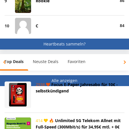
86
9
Rookie
84
10
C
Heartbeats sammeln?
Top Deals
Neuste Deals
Favoriten
Alle anzeigen
2938
Focus E-Paper Jahresabo für 10€ -
selbstkündigend
414
🔥 Unlimited 5G Telekom Allnet mit
Full-Speed (300Mbit/s) für 34,95€ mtl. + 0€