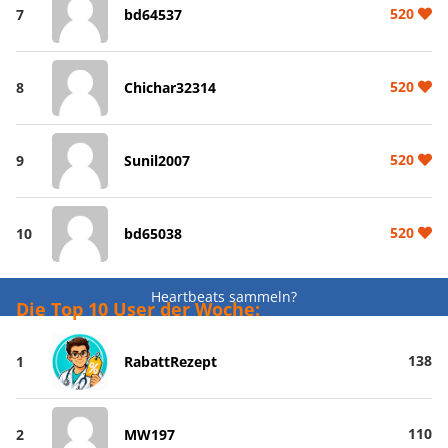
520
7
bd64537
520
8
Chichar32314
520
9
Sunil2007
520
10
bd65038
Heartbeats sammeln?
Die Top 10 User der Woche:
138
1
RabattRezept
110
2
MW197