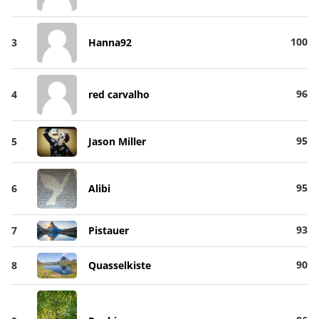
100
3
Hanna92
96
4
red carvalho
95
5
Jason Miller
95
6
Alibi
93
7
Pistauer
90
8
Quasselkiste