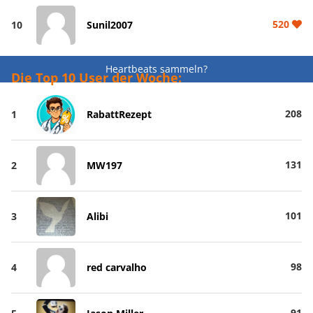
520
10
Sunil2007
Heartbeats sammeln?
Die Top 10 User der Woche:
208
1
RabattRezept
131
2
MW197
101
3
Alibi
98
4
red carvalho
91