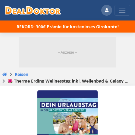
REKORD: 300€ Prämie für kostenloses Girokonto!
Reisen
🌺 Therme Erding Wellnesstag inkl. Wellenbad & Galaxy Rutschenwelt für 42,90€ p.P. (statt 59€)