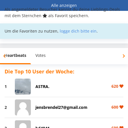
Alle anzeigen
Als angemeldeter Besucher kannst du deine Lieblings-Deals
mit dem Sternchen
als Favorit speichern.
Um die Favoriten zu nutzen,
logge dich bitte ein
.
Heartbeats
Votes
Die Top 10 User der Woche:
620
1
ASTRA.
600
2
jensbrendel27@gmail.com
600