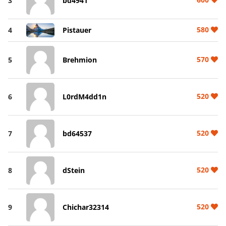
3
bd4941
580
4
Pistauer
570
5
Brehmion
520
6
L0rdM4dd1n
520
7
bd64537
520
8
dStein
520
9
Chichar32314