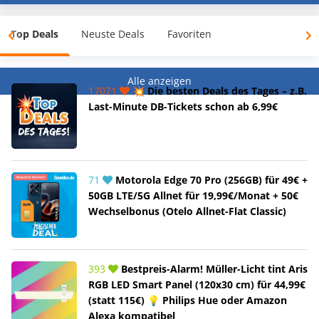
Top Deals
Neuste Deals
Favoriten
Alle anzeigen
17071
💥 Die besten Deals des Tages – z.B.
Last-Minute DB-Tickets schon ab 6,99€
71
Motorola Edge 70 Pro (256GB) für 49€ +
50GB LTE/5G Allnet für 19,99€/Monat + 50€
Wechselbonus (Otelo Allnet-Flat Classic)
393
Bestpreis-Alarm! Müller-Licht tint Aris
RGB LED Smart Panel (120x30 cm) für 44,99€
(statt 115€) 💡 Philips Hue oder Amazon
Alexa kompatibel