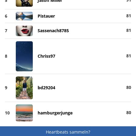
5
Jason Miller
81
6
Pistauer
81
7
Sassenach8785
81
8
Chriss97
80
9
bd29204
80
10
hamburgerjunge
Heartbeats sammeln?