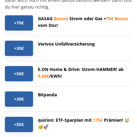
dafür auch noch mit einem Bonus belohnt werden? Dann bist
du hier genau richtig.
GASAG
Bonus
: Strom oder Gas +
70€
Bonus
+70€
vom Doc!
Verivox Unfallversicherung
+30€
E.ON Home & Drive: Strom-HAMMER! ab
+50€
0,20€
/kWh!
Bitpanda
+30€
quirion: ETF-Sparplan mit
175€
Prämien! 🤯
+55€
🥳🚀