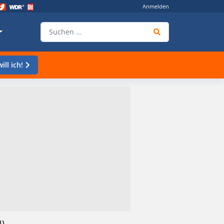
Anmelden
ill ich!
1)