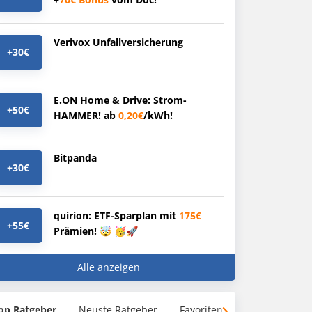
Verivox Unfallversicherung
+30€
E.ON Home & Drive: Strom-
+50€
HAMMER! ab
0,20€
/kWh!
Bitpanda
+30€
quirion: ETF-Sparplan mit
175€
+55€
Prämien! 🤯 🥳🚀
Alle anzeigen
op Ratgeber
Neuste Ratgeber
Favoriten