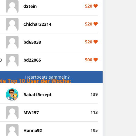
520
dStein
520
Chichar32314
520
bd65038
500
0
bd22065
Heartbeats sammeln?
ie Top 10 User der Woche:
139
RabattRezept
113
MW197
105
Hanna92