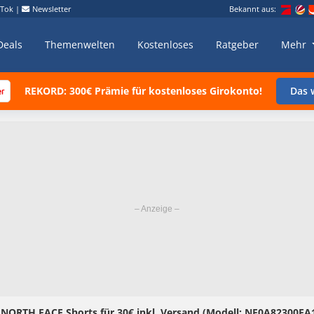
kTok
|
Newsletter
Bekannt aus:
Deals
Themenwelten
Kostenloses
Ratgeber
Mehr
REKORD: 300€ Prämie für kostenloses Girokonto!
Das w
E NORTH FACE Shorts für 30€ inkl. Versand (Modell: NF0A82300EA