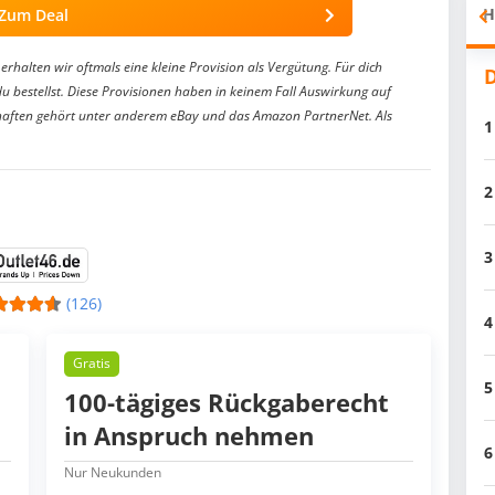
H
Zum Deal
erhalten wir oftmals eine kleine Provision als Vergütung. Für dich
D
du bestellst. Diese Provisionen haben in keinem Fall Auswirkung auf
aften gehört unter anderem eBay und das Amazon PartnerNet. Als
1
2
3
(126)
4
Gratis
5
100-tägiges Rückgaberecht
in Anspruch nehmen
6
Nur Neukunden