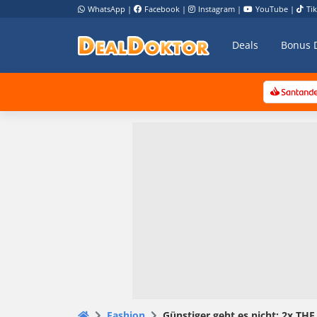
WhatsApp
|
Facebook
|
Instagram
|
YouTube
|
Ti
Deals
Bonus 
Fashion
Günstiger geht es nicht: 2x TH