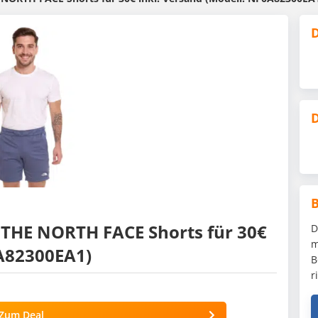
D
D
x THE NORTH FACE Shorts für 30€
D
m
0A82300EA1)
B
r
Zum Deal