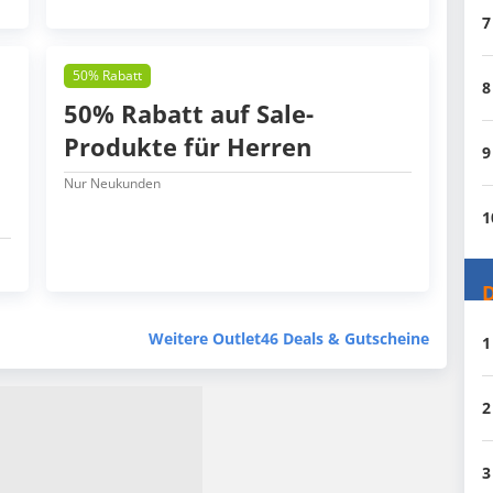
7
50% Rabatt
8
50% Rabatt auf Sale-
Produkte für Herren
9
Nur Neukunden
1
D
Weitere Outlet46 Deals & Gutscheine
1
2
3