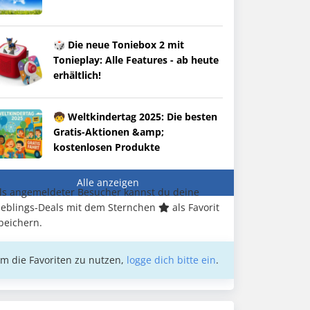
🎲 Die neue Toniebox 2 mit
Tonieplay: Alle Features - ab heute
erhältlich!
🧒 Weltkindertag 2025: Die besten
Gratis-Aktionen &amp;
kostenlosen Produkte
Alle anzeigen
ls angemeldeter Besucher kannst du deine
ieblings-Deals mit dem Sternchen
als Favorit
peichern.
m die Favoriten zu nutzen,
logge dich bitte ein
.