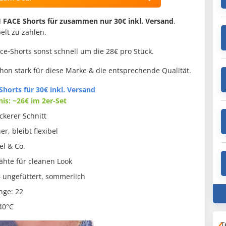
FACE Shorts für zusammen nur 30€ inkl. Versand
.
elt zu zahlen.
ce‑Shorts sonst schnell um die 28€ pro Stück.
chon stark für diese Marke & die entsprechende Qualität.
horts für 30€ inkl. Versand
nis: ~26€ im 2er-Set
ckerer Schnitt
er, bleibt flexibel
el & Co.
hte für cleanen Look
– ungefüttert, sommerlich
änge: 22
40°C
T