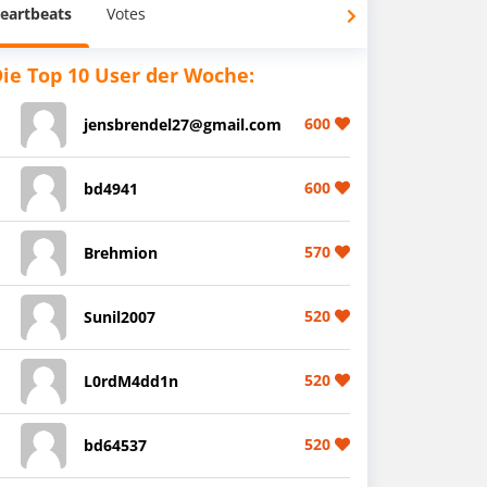
eartbeats
Votes
ie Top 10 User der Woche:
600
jensbrendel27@gmail.com
600
bd4941
570
Brehmion
520
Sunil2007
520
L0rdM4dd1n
520
bd64537