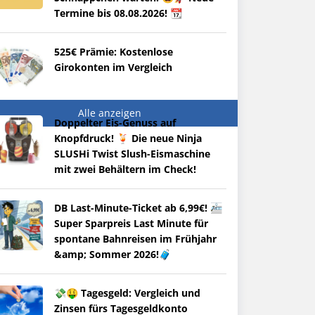
Termine bis 08.08.2026! 📆
525€ Prämie: Kostenlose
Girokonten im Vergleich
Alle anzeigen
Doppelter Eis-Genuss auf
Knopfdruck! 🍹 Die neue Ninja
SLUSHi Twist Slush-Eismaschine
mit zwei Behältern im Check!
DB Last-Minute-Ticket ab 6,99€! 🚈
Super Sparpreis Last Minute für
spontane Bahnreisen im Frühjahr
&amp; Sommer 2026!🧳
💸🤑 Tagesgeld: Vergleich und
Zinsen fürs Tagesgeldkonto