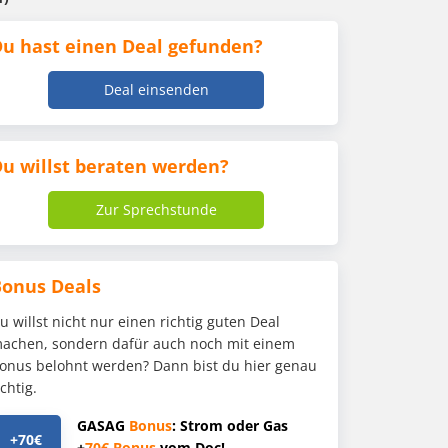
u hast einen Deal gefunden?
Deal einsenden
u willst beraten werden?
Zur Sprechstunde
Bonus Deals
u willst nicht nur einen richtig guten Deal
achen, sondern dafür auch noch mit einem
onus belohnt werden? Dann bist du hier genau
ichtig.
GASAG
Bonus
: Strom oder Gas
+70€
+
70€
Bonus
vom Doc!