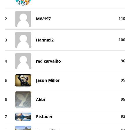
110
2
MW197
100
3
Hanna92
96
4
red carvalho
95
5
Jason Miller
95
6
Alibi
93
7
Pistauer