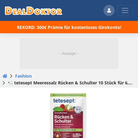
REKORD: 300€ Prämie für kostenloses Girokonto!
Fashion
🛀 tetesept Meeressalz Rücken & Schulter 10 Stück für 6,78€ (statt 9,90€)