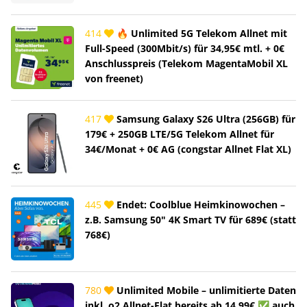
414
🔥 Unlimited 5G Telekom Allnet mit
Full-Speed (300Mbit/s) für 34,95€ mtl. + 0€
Anschlusspreis (Telekom MagentaMobil XL
von freenet)
417
Samsung Galaxy S26 Ultra (256GB) für
179€ + 250GB LTE/5G Telekom Allnet für
34€/Monat + 0€ AG (congstar Allnet Flat XL)
445
Endet: Coolblue Heimkinowochen –
z.B. Samsung 50" 4K Smart TV für 689€ (statt
768€)
780
Unlimited Mobile – unlimitierte Daten
inkl. o2 Allnet-Flat bereits ab 14,99€ ✅ auch