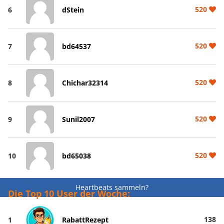
520
6
dStein
520
7
bd64537
520
8
Chichar32314
520
9
Sunil2007
520
10
bd65038
Heartbeats sammeln?
Die Top 10 User der Woche:
138
1
RabattRezept