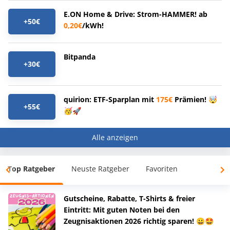
E.ON Home & Drive: Strom-HAMMER! ab
+50€
0,20€
/kWh!
Bitpanda
+30€
quirion: ETF-Sparplan mit
175€
Prämien! 🤯
+55€
🥳🚀
Alle anzeigen
Top Ratgeber
Neuste Ratgeber
Favoriten
Gutscheine, Rabatte, T-Shirts & freier
Eintritt: Mit guten Noten bei den
Zeugnisaktionen 2026 richtig sparen! 😀🤩