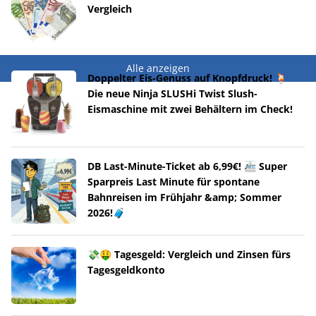
Vergleich
Alle anzeigen
Doppelter Eis-Genuss auf Knopfdruck! 🍹
Die neue Ninja SLUSHi Twist Slush-
Eismaschine mit zwei Behältern im Check!
DB Last-Minute-Ticket ab 6,99€! 🚈 Super
Sparpreis Last Minute für spontane
Bahnreisen im Frühjahr &amp; Sommer
2026!🧳
💸🤑 Tagesgeld: Vergleich und Zinsen fürs
Tagesgeldkonto