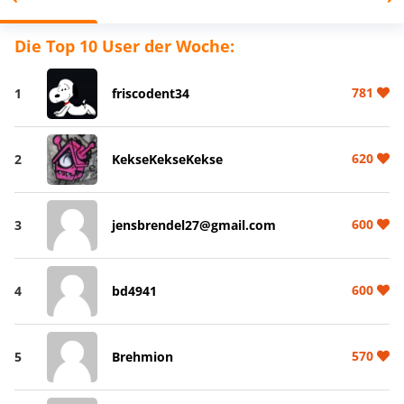
Die Top 10 User der Woche:
781
1
friscodent34
620
2
KekseKekseKekse
600
3
jensbrendel27@gmail.com
600
4
bd4941
570
5
Brehmion