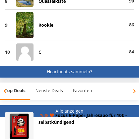
90
8
Quasselkiste
86
9
Rookie
84
10
C
Heartbeats sammeln?
Top Deals
Neuste Deals
Favoriten
Alle anzeigen
2938
Focus E-Paper Jahresabo für 10€ -
selbstkündigend