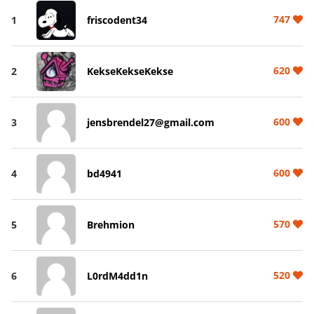
747
1
friscodent34
620
2
KekseKekseKekse
600
3
jensbrendel27@gmail.com
600
4
bd4941
570
5
Brehmion
520
6
L0rdM4dd1n