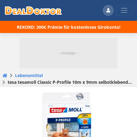
REKORD: 300€ Prämie für kostenloses Girokonto!
Lebensmittel
tesa tesamoll Classic P-Profile 10m x 9mm selbstklebende Dichtung zum Isolieren von Spalten an Fenstern und Türen für 7,37€ (statt 18€)