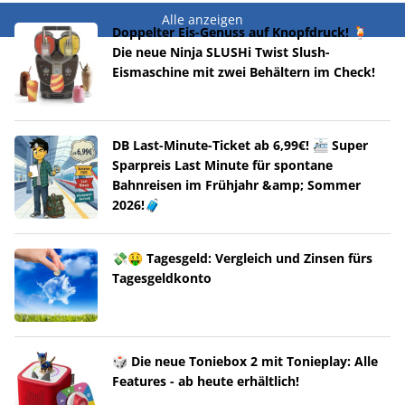
Alle anzeigen
Doppelter Eis-Genuss auf Knopfdruck! 🍹
Die neue Ninja SLUSHi Twist Slush-
Eismaschine mit zwei Behältern im Check!
DB Last-Minute-Ticket ab 6,99€! 🚈 Super
Sparpreis Last Minute für spontane
Bahnreisen im Frühjahr &amp; Sommer
2026!🧳
💸🤑 Tagesgeld: Vergleich und Zinsen fürs
Tagesgeldkonto
🎲 Die neue Toniebox 2 mit Tonieplay: Alle
Features - ab heute erhältlich!