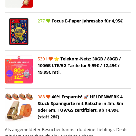
277
Focus E-Paper Jahresabo für 4,95€
5391
⭐️ Telekom-Netz: 30GB / 80GB /
100GB LTE/5G Tarife für 9,99€ / 12,49€ /
19,99€ mtl.
988
46% Ersparnis! 🚀 HELDENWERK 4
Stück Spanngurte mit Ratsche in 4m, 5m
oder 6m, TÜV/GS zertifiziert, ab 14,99€
(statt 28€)
Als angemeldeter Besucher kannst du deine Lieblings-Deals