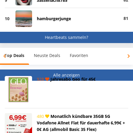
9
Sassenach8785
81
10
hamburgerjunge
Heartbeats sammeln?
Top Deals
Neuste Deals
Favoriten
Alle anzeigen
928
Jahresabo Geo für 45€
480
Monatlich kündbare 35GB 5G
Vodafone Allnet Flat für dauerhafte 6,99€ +
0€ AG (allmobil Basic 35 Flex)