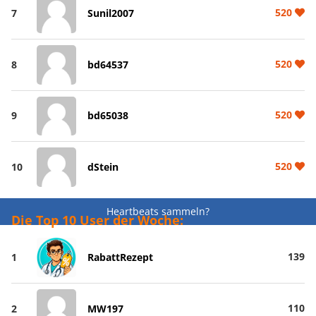
520
7
Sunil2007
520
8
bd64537
520
9
bd65038
520
10
dStein
Heartbeats sammeln?
Die Top 10 User der Woche:
139
1
RabattRezept
110
2
MW197