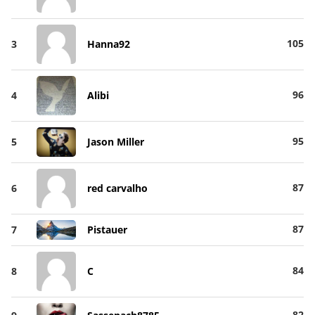
105
3
Hanna92
96
4
Alibi
95
5
Jason Miller
87
6
red carvalho
87
7
Pistauer
84
8
C
82