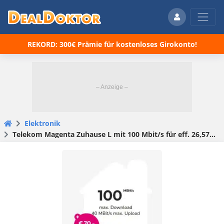
REKORD: 300€ Prämie für kostenloses Girokonto!
Elektronik
Telekom Magenta Zuhause L mit 100 Mbit/s für eff. 26,57€ mtl. / Magenta Zuhause XL mit 250 Mbit/s für eff. 30,57€ mtl.