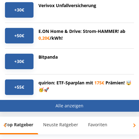
Verivox Unfallversicherung
+30€
E.ON Home & Drive: Strom-HAMMER! ab
+50€
0,20€
/kWh!
Bitpanda
+30€
quirion: ETF-Sparplan mit
175€
Prämien! 🤯
+55€
🥳🚀
Alle anzeigen
Top Ratgeber
Neuste Ratgeber
Favoriten