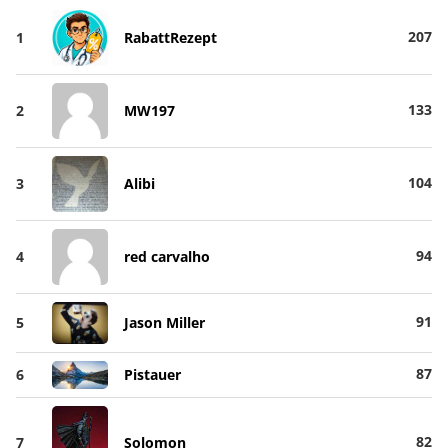
207
1
RabattRezept
133
2
MW197
104
3
Alibi
94
4
red carvalho
91
5
Jason Miller
87
6
Pistauer
82
7
Solomon