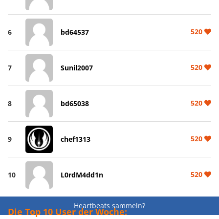
520
6
bd64537
520
7
Sunil2007
520
8
bd65038
520
9
chef1313
520
10
L0rdM4dd1n
Heartbeats sammeln?
Die Top 10 User der Woche: