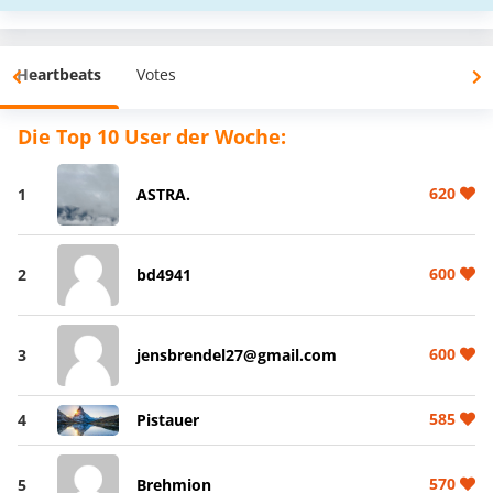
Heartbeats
Votes
Die Top 10 User der Woche:
620
1
ASTRA.
600
2
bd4941
600
3
jensbrendel27@gmail.com
585
4
Pistauer
570
5
Brehmion