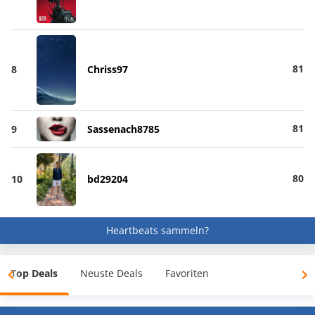
81
8
Chriss97
81
9
Sassenach8785
80
10
bd29204
Heartbeats sammeln?
Top Deals
Neuste Deals
Favoriten