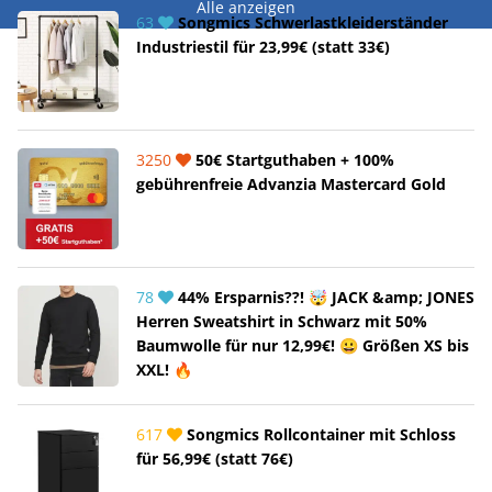
Alle anzeigen
63
Songmics Schwerlastkleiderständer
Industriestil für 23,99€ (statt 33€)
3250
50€ Startguthaben + 100%
gebührenfreie Advanzia Mastercard Gold
78
44% Ersparnis??! 🤯 JACK &amp; JONES
Herren Sweatshirt in Schwarz mit 50%
Baumwolle für nur 12,99€! 😀 Größen XS bis
XXL! 🔥
617
Songmics Rollcontainer mit Schloss
für 56,99€ (statt 76€)