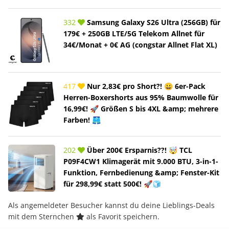
332
Samsung Galaxy S26 Ultra (256GB) für
179€ + 250GB LTE/5G Telekom Allnet für
34€/Monat + 0€ AG (congstar Allnet Flat XL)
417
Nur 2,83€ pro Short?! 😀 6er-Pack
Herren-Boxershorts aus 95% Baumwolle für
16,99€! 🚀 Größen S bis 4XL &amp; mehrere
Farben! 🩳
202
Über 200€ Ersparnis??! 🤯 TCL
P09F4CW1 Klimagerät mit 9.000 BTU, 3-in-1-
Funktion, Fernbedienung &amp; Fenster-Kit
für 298,99€ statt 500€! 🚀🧊
Als angemeldeter Besucher kannst du deine Lieblings-Deals
mit dem Sternchen
als Favorit speichern.