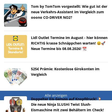
Tom by TomTom vorgestellt: Wie gut ist der
neue Verkehrs-Assistent im Vergleich zum
ooono CO-DRIVER NO2?
Lidl Outlet Termine im August - hier können
RICHTIG krasse Schnäppchen warten! 😀🚀
Neue Termine bis 08.08.2026! 📆
525€ Prämie: Kostenlose Girokonten im
Vergleich
Alle anzeigen
Doppelter Eis-Genuss auf Knopfdruck! 🍹
Die neue Ninja SLUSHi Twist Slush-
Eismaschine mit zwei Behältern im Check!