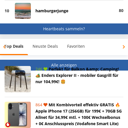
80
10
hamburgerjunge
Heartbeats sammeln?
Top Deals
Neuste Deals
Favoriten
Alle anzeigen
246
Perfekt für Balkon &amp; Camping!
🏕️ Enders Explorer II - mobiler Gasgrill für
nur 104,99€! 🍔
864
Mit Kombivorteil effektiv GRATIS 🔥
Apple iPhone 17 (256GB) für 199€ + 70GB 5G
Allnet für 34,99€ mtl. + 100€ Wechselbonus
+ 0€ Anschlusspreis (Vodafone Smart Lite)