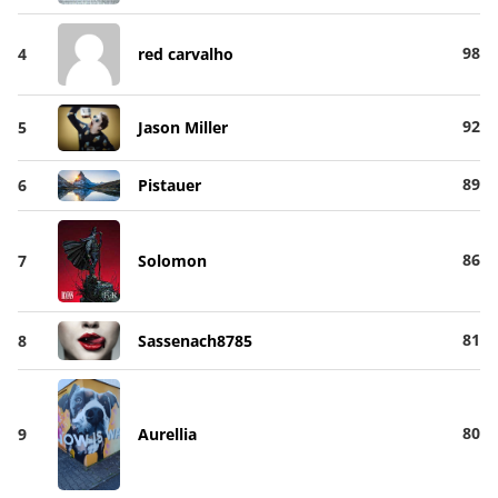
98
4
red carvalho
92
5
Jason Miller
89
6
Pistauer
86
7
Solomon
81
8
Sassenach8785
80
9
Aurellia