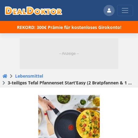
REKORD: 300€ Prämie für kostenloses Girokonto!
Lebensmittel
3-teiliges Tefal Pfannenset Start’Easy (2 Bratpfannen & 1 Wok) für 65,90€ (statt 90€)