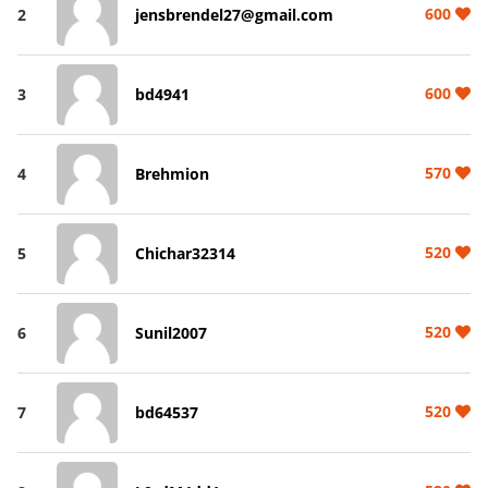
600
2
jensbrendel27@gmail.com
600
3
bd4941
570
4
Brehmion
520
5
Chichar32314
520
6
Sunil2007
520
7
bd64537