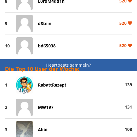
520
8
L0rdM4dd1n
520
9
dStein
520
10
bd65038
Heartbeats sammeln?
Die Top 10 User der Woche:
139
1
RabattRezept
131
2
MW197
108
3
Alibi