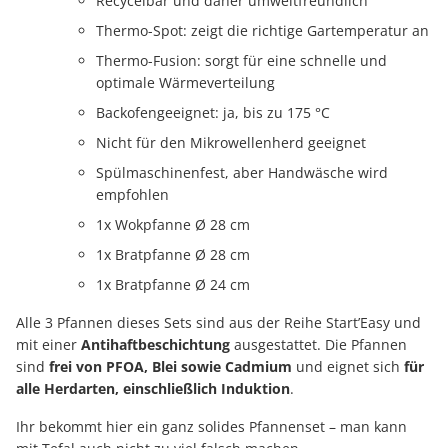
Recycelbar und daher umweltfreundlich
Thermo-Spot: zeigt die richtige Gartemperatur an
Thermo-Fusion: sorgt für eine schnelle und
optimale Wärmeverteilung
Backofengeeignet: ja, bis zu 175 °C
Nicht für den Mikrowellenherd geeignet
Spülmaschinenfest, aber Handwäsche wird
empfohlen
1x Wokpfanne Ø 28 cm
1x Bratpfanne Ø 28 cm
1x Bratpfanne Ø 24 cm
Alle 3 Pfannen dieses Sets sind aus der Reihe Start’Easy und
mit einer
Antihaftbeschichtung
ausgestattet. Die Pfannen
sind
frei von PFOA, Blei sowie Cadmium
und eignet sich
für
alle Herdarten, einschließlich Induktion
.
Ihr bekommt hier ein ganz solides Pfannenset – man kann