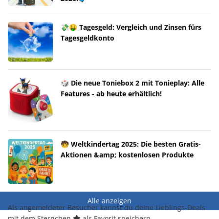
💸🤑 Tagesgeld: Vergleich und Zinsen fürs
Tagesgeldkonto
🎲 Die neue Toniebox 2 mit Tonieplay: Alle
Features - ab heute erhältlich!
🧒 Weltkindertag 2025: Die besten Gratis-
Aktionen &amp; kostenlosen Produkte
Alle anzeigen
Als angemeldeter Besucher kannst du deine Lieblings-Deals
mit dem Sternchen
als Favorit speichern.