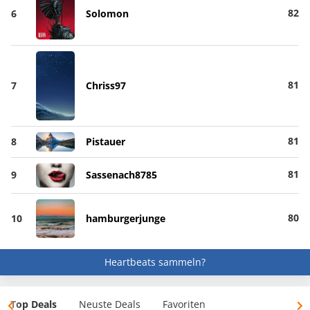
82
6
Solomon
81
7
Chriss97
81
8
Pistauer
81
9
Sassenach8785
80
10
hamburgerjunge
Heartbeats sammeln?
Top Deals
Neuste Deals
Favoriten