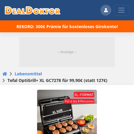
REKORD: 300€ Prämie für kostenloses Girokonto!
Lebensmittel
Tefal OptiGrill+ XL GC7278 für 99,90€ (statt 127€)