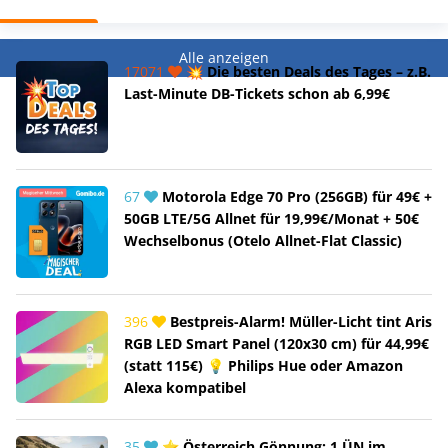
Alle anzeigen
17071
💥 Die besten Deals des Tages – z.B.
Last-Minute DB-Tickets schon ab 6,99€
67
Motorola Edge 70 Pro (256GB) für 49€ +
50GB LTE/5G Allnet für 19,99€/Monat + 50€
Wechselbonus (Otelo Allnet-Flat Classic)
396
Bestpreis-Alarm! Müller-Licht tint Aris
RGB LED Smart Panel (120x30 cm) für 44,99€
(statt 115€) 💡 Philips Hue oder Amazon
Alexa kompatibel
35
⭐ Österreich Gönnung: 1 ÜN im