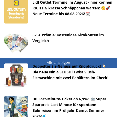
Lidl Outlet Termine im August - hier können
RICHTIG krasse Schnäppchen warten! 😀🚀
Neue Termine bis 08.08.2026! 📆
525€ Prämie: Kostenlose Girokonten im
Vergleich
Alle anzeigen
Doppelter Eis-Genuss auf Knopfdruck! 🍹
Die neue Ninja SLUSHi Twist Slush-
Eismaschine mit zwei Behältern im Check!
DB Last-Minute-Ticket ab 6,99€! 🚈 Super
Sparpreis Last Minute für spontane
Bahnreisen im Frühjahr &amp; Sommer
2026!🧳