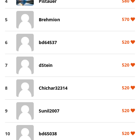
580
4
Pistauer
570
5
Brehmion
520
6
bd64537
520
7
dStein
520
8
Chichar32314
520
9
Sunil2007
520
10
bd65038