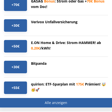
GASAG
Bonus
: Strom oder Gas +
70€
Bonus
+70€
vom Doc!
Verivox Unfallversicherung
+30€
E.ON Home & Drive: Strom-HAMMER! ab
+50€
0,20€
/kWh!
Bitpanda
+30€
quirion: ETF-Sparplan mit
175€
Prämien! 🤯
+55€
🥳🚀
Alle anzeigen