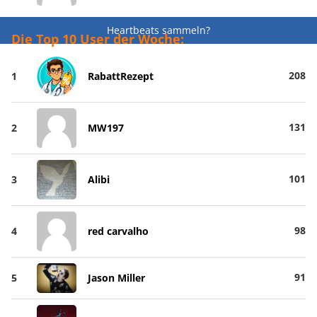
Heartbeats sammeln?
Die Top 10 User der Woche:
208
1
RabattRezept
131
2
MW197
101
3
Alibi
98
4
red carvalho
91
5
Jason Miller