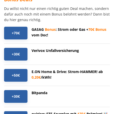
Du willst nicht nur einen richtig guten Deal machen, sondern
dafür auch noch mit einem Bonus belohnt werden? Dann bist
du hier genau richtig.
GASAG
Bonus
: Strom oder Gas +
70€
Bonus
+70€
vom Doc!
Verivox Unfallversicherung
+30€
E.ON Home & Drive: Strom-HAMMER! ab
+50€
0,20€
/kWh!
Bitpanda
+30€
quirion: ETF-Sparplan mit
175€
Prämien! 🤯