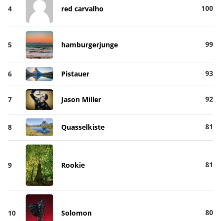
100
4
red carvalho
99
5
hamburgerjunge
93
6
Pistauer
92
7
Jason Miller
81
8
Quasselkiste
81
9
Rookie
80
10
Solomon