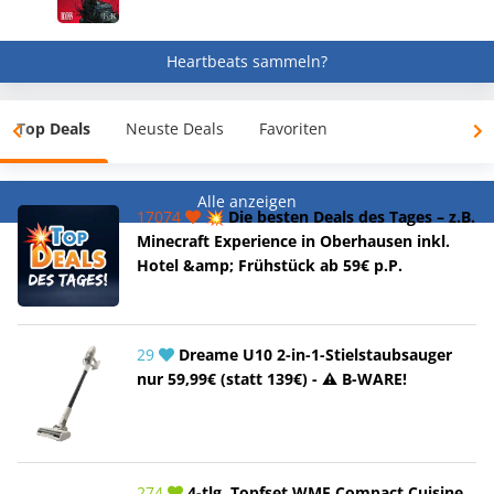
Heartbeats sammeln?
Top Deals
Neuste Deals
Favoriten
Alle anzeigen
17074
💥 Die besten Deals des Tages – z.B.
Minecraft Experience in Oberhausen inkl.
Hotel &amp; Frühstück ab 59€ p.P.
29
Dreame U10 2-in-1-Stielstaubsauger
nur 59,99€ (statt 139€) - ⚠️ B-WARE!
274
4-tlg. Topfset WMF Compact Cuisine