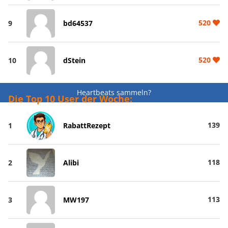
520
9
bd64537
520
10
dStein
Heartbeats sammeln?
Die Top 10 User der Woche:
139
1
RabattRezept
118
2
Alibi
113
3
MW197