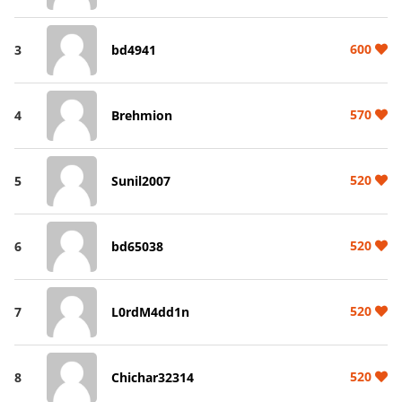
600
3
bd4941
570
4
Brehmion
520
5
Sunil2007
520
6
bd65038
520
7
L0rdM4dd1n
520
8
Chichar32314