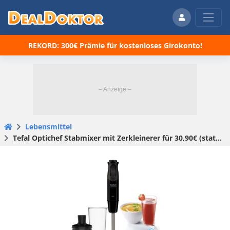
REKORD: 300€ Prämie für kostenloses Girokonto!
Lebensmittel
Tefal Optichef Stabmixer mit Zerkleinerer für 30,90€ (statt 61€)