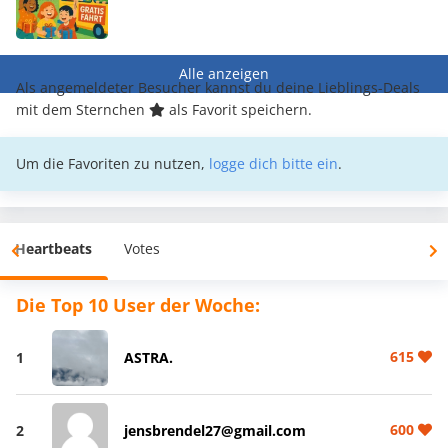
Alle anzeigen
Als angemeldeter Besucher kannst du deine Lieblings-Deals
mit dem Sternchen
als Favorit speichern.
Um die Favoriten zu nutzen,
logge dich bitte ein
.
Heartbeats
Votes
Die Top 10 User der Woche:
615
1
ASTRA.
600
2
jensbrendel27@gmail.com