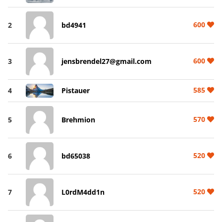
600
2
bd4941
600
3
jensbrendel27@gmail.com
585
4
Pistauer
570
5
Brehmion
520
6
bd65038
520
7
L0rdM4dd1n