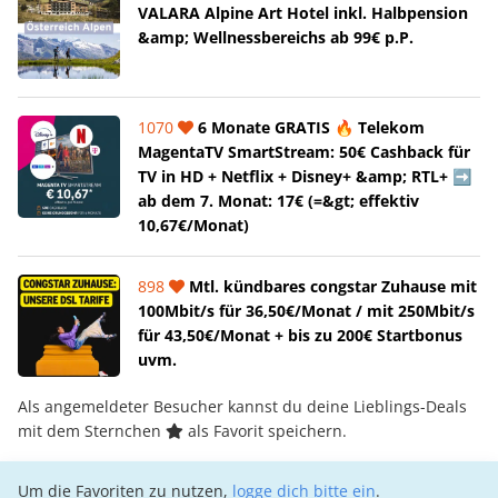
VALARA Alpine Art Hotel inkl. Halbpension
&amp; Wellnessbereichs ab 99€ p.P.
1070
6 Monate GRATIS 🔥 Telekom
MagentaTV SmartStream: 50€ Cashback für
TV in HD + Netflix + Disney+ &amp; RTL+ ➡️
ab dem 7. Monat: 17€ (=&gt; effektiv
10,67€/Monat)
898
Mtl. kündbares congstar Zuhause mit
100Mbit/s für 36,50€/Monat / mit 250Mbit/s
für 43,50€/Monat + bis zu 200€ Startbonus
uvm.
Als angemeldeter Besucher kannst du deine Lieblings-Deals
mit dem Sternchen
als Favorit speichern.
Um die Favoriten zu nutzen,
logge dich bitte ein
.