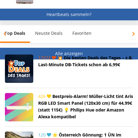
Heartbeats sammeln?
Top Deals
Neuste Deals
Favoriten
Alle anzeigen
17072
💥 Die besten Deals des Tages – z.B.
Last-Minute DB-Tickets schon ab 6,99€
426
Bestpreis-Alarm! Müller-Licht tint Aris
RGB LED Smart Panel (120x30 cm) für 44,99€
(statt 115€) 💡 Philips Hue oder Amazon
Alexa kompatibel
120
⭐ Österreich Gönnung: 1 ÜN im