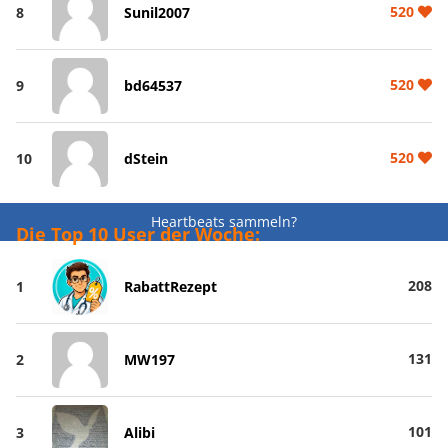
520
8
Sunil2007
520
9
bd64537
520
10
dStein
Heartbeats sammeln?
Die Top 10 User der Woche:
208
1
RabattRezept
131
2
MW197
101
3
Alibi