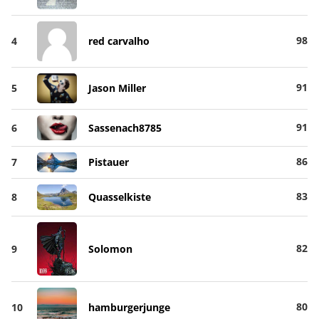
98
4
red carvalho
91
5
Jason Miller
91
6
Sassenach8785
86
7
Pistauer
83
8
Quasselkiste
82
9
Solomon
80
10
hamburgerjunge