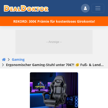
REKORD: 300€ Prämie für kostenloses Girokonto!
Gaming
Ergonomischer Gaming-Stuhl unter 70€?! 🫨 Fuß- & Lendenwirbelstütze, 135° Rückenlehne, dicke Polsterung & 44€ Ersparnis! 🎮