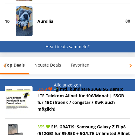
80
10
Aurellia
Heartbeats sammeln?
Top Deals
Neuste Deals
Favoriten
Alle anzeigen
3089
📲 mtl. kündbare 30GB 5G &amp;
LTE Telekom Allnet für 10€/Monat | 55GB
für 15€ (fraenk / congstar / KwK auch
möglich)
355
Eff. GRATIS: Samsung Galaxy Z Flip8
(512GB) für 99,95€ + 5G/LTE Unlimited Allnet