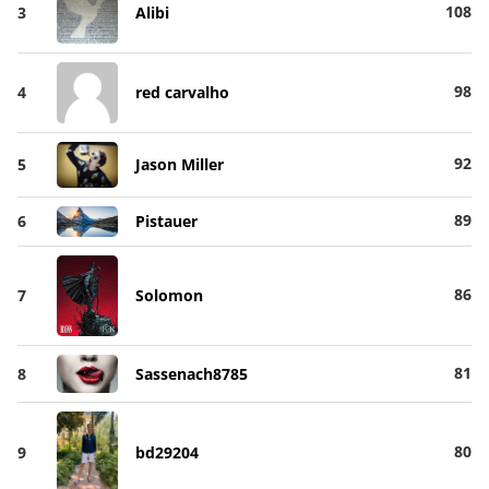
108
3
Alibi
98
4
red carvalho
92
5
Jason Miller
89
6
Pistauer
86
7
Solomon
81
8
Sassenach8785
80
9
bd29204