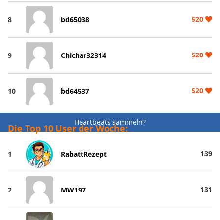
520
8
bd65038
520
9
Chichar32314
520
10
bd64537
Heartbeats sammeln?
Die Top 10 User der Woche:
139
1
RabattRezept
131
2
MW197