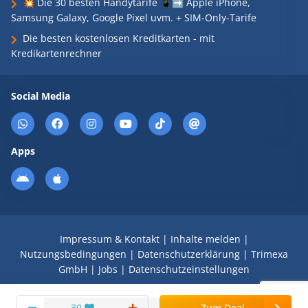
💥 Die 30 besten Handytarife 📱➡️ Apple iPhone,
Samsung Galaxy, Google Pixel uvm. + SIM-Only-Tarife
Die besten kostenlosen Kreditkarten - mit
Kredikartenrechner
Social Media
Apps
Impressum & Kontakt
|
Inhalte melden
|
Nutzungsbedingungen
|
Datenschutzerklärung
|
Trimexa
GmbH
|
Jobs
|
Datenschutzeinstellungen
© 2008 - 2026 Schnäppchen Blog mit Doktortitel -
30
Zum Deal