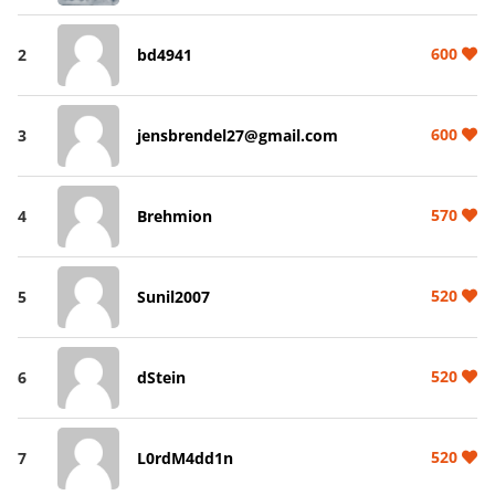
600
2
bd4941
600
3
jensbrendel27@gmail.com
570
4
Brehmion
520
5
Sunil2007
520
6
dStein
520
7
L0rdM4dd1n