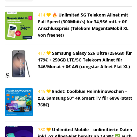
414
🔥 Unlimited 5G Telekom Allnet mit
Full-Speed (300Mbit/s) für 34,95€ mtl. + 0€
Anschlusspreis (Telekom MagentaMobil XL
von freenet)
417
Samsung Galaxy S26 Ultra (256GB) für
179€ + 250GB LTE/5G Telekom Allnet für
34€/Monat + 0€ AG (congstar Allnet Flat XL)
445
Endet: Coolblue Heimkinowochen –
z.B. Samsung 50" 4K Smart TV für 689€ (statt
768€)
780
Unlimited Mobile – unlimitierte Daten
inkl. o2 Allnet-Flat bereits ab 14,99€ ✅ auch