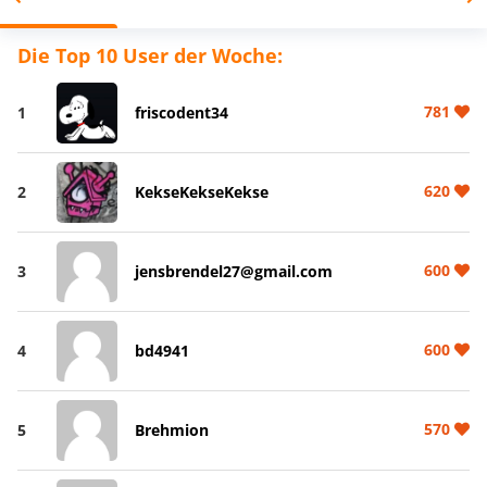
Die Top 10 User der Woche:
781
1
friscodent34
620
2
KekseKekseKekse
600
3
jensbrendel27@gmail.com
600
4
bd4941
570
5
Brehmion