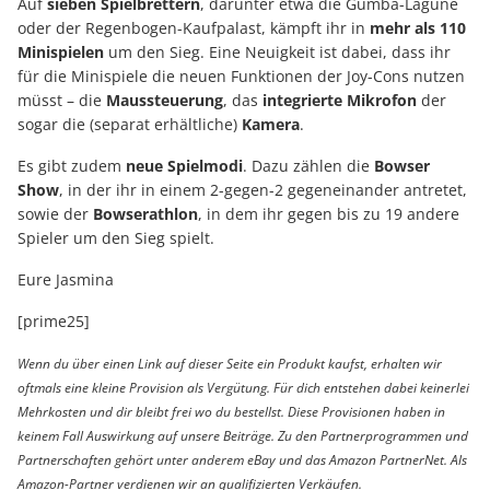
Auf
sieben Spielbrettern
, darunter etwa die Gumba-Lagune
oder der Regenbogen-Kaufpalast, kämpft ihr in
mehr als 110
Minispielen
um den Sieg. Eine Neuigkeit ist dabei, dass ihr
für die Minispiele die neuen Funktionen der Joy-Cons nutzen
müsst – die
Maussteuerung
, das
integrierte Mikrofon
der
sogar die (separat erhältliche)
Kamera
.
Es gibt zudem
neue Spielmodi
. Dazu zählen die
Bowser
Show
, in der ihr in einem 2-gegen-2 gegeneinander antretet,
sowie der
Bowserathlon
, in dem ihr gegen bis zu 19 andere
Spieler um den Sieg spielt.
Eure Jasmina
[prime25]
Wenn du über einen Link auf dieser Seite ein Produkt kaufst, erhalten wir
oftmals eine kleine Provision als Vergütung. Für dich entstehen dabei keinerlei
Mehrkosten und dir bleibt frei wo du bestellst. Diese Provisionen haben in
keinem Fall Auswirkung auf unsere Beiträge. Zu den Partnerprogrammen und
Partnerschaften gehört unter anderem eBay und das Amazon PartnerNet. Als
Amazon-Partner verdienen wir an qualifizierten Verkäufen.