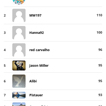
110
2
MW197
100
3
Hanna92
96
4
red carvalho
95
5
Jason Miller
95
6
Alibi
93
7
Pistauer