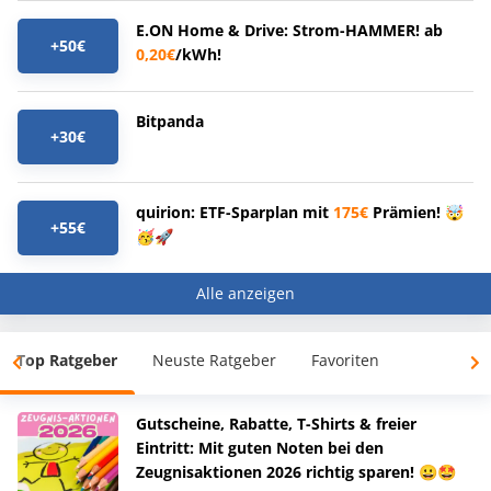
E.ON Home & Drive: Strom-HAMMER! ab
+50€
0,20€
/kWh!
Bitpanda
+30€
quirion: ETF-Sparplan mit
175€
Prämien! 🤯
+55€
🥳🚀
Alle anzeigen
Top Ratgeber
Neuste Ratgeber
Favoriten
Gutscheine, Rabatte, T-Shirts & freier
Eintritt: Mit guten Noten bei den
Zeugnisaktionen 2026 richtig sparen! 😀🤩