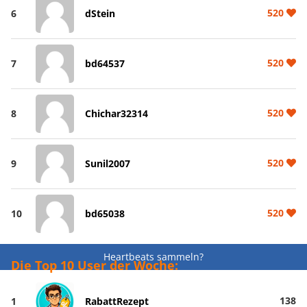
520
6
dStein
520
7
bd64537
520
8
Chichar32314
520
9
Sunil2007
520
10
bd65038
Heartbeats sammeln?
Die Top 10 User der Woche:
138
1
RabattRezept