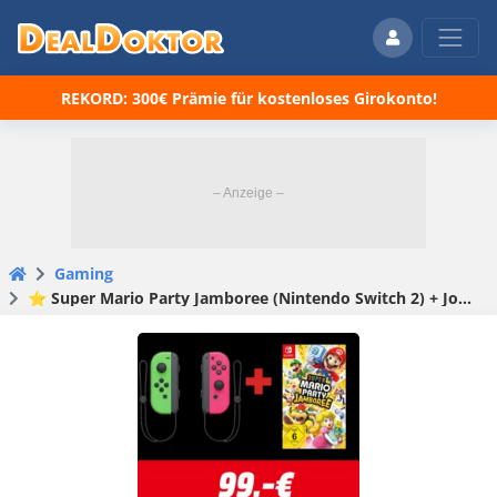
REKORD: 300€ Prämie für kostenloses Girokonto!
Gaming
⭐️ Super Mario Party Jamboree (Nintendo Switch 2) + JoyCon 2er Set für 99€ (statt 115€)