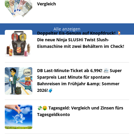
Vergleich
Alle anzeigen
Doppelter Eis-Genuss auf Knopfdruck! 🍹
Die neue Ninja SLUSHi Twist Slush-
Eismaschine mit zwei Behältern im Check!
DB Last-Minute-Ticket ab 6,99€! 🚈 Super
Sparpreis Last Minute für spontane
Bahnreisen im Frühjahr &amp; Sommer
2026!🧳
💸🤑 Tagesgeld: Vergleich und Zinsen fürs
Tagesgeldkonto