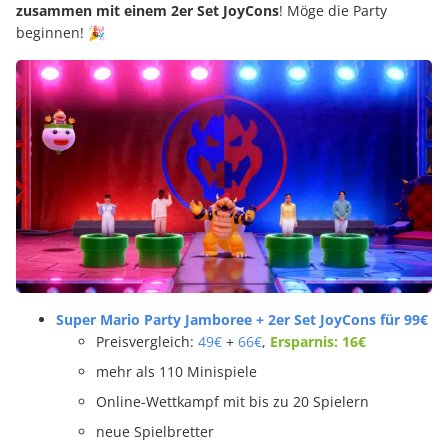
zusammen mit einem 2er Set JoyCons
! Möge die Party
beginnen! 🎉
Super Mario Party Jamboree + 2er Set JoyCons für 99€
Preisvergleich:
49€
+
66€
,
Ersparnis: 16€
mehr als 110 Minispiele
Online-Wettkampf mit bis zu 20 Spielern
neue Spielbretter