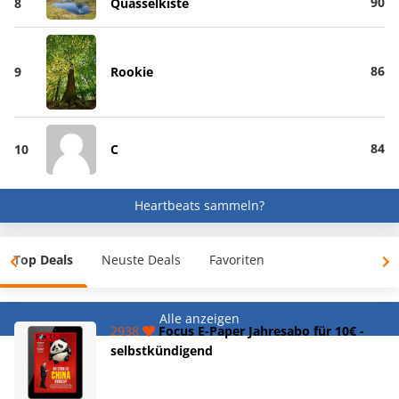
90
8
Quasselkiste
86
9
Rookie
84
10
C
Heartbeats sammeln?
Top Deals
Neuste Deals
Favoriten
Alle anzeigen
2938
Focus E-Paper Jahresabo für 10€ -
selbstkündigend