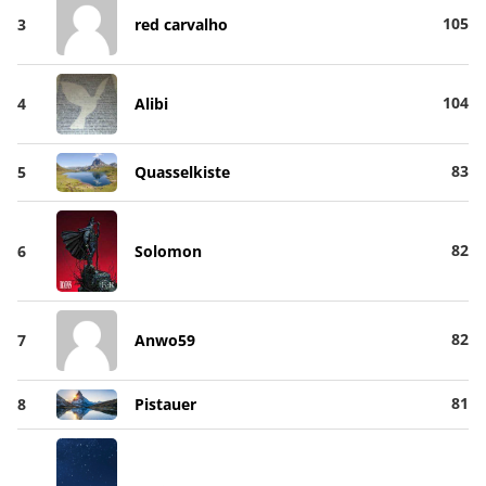
105
3
red carvalho
104
4
Alibi
83
5
Quasselkiste
82
6
Solomon
82
7
Anwo59
81
8
Pistauer