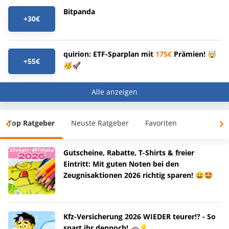
Bitpanda
+30€
quirion: ETF-Sparplan mit
175€
Prämien! 🤯
+55€
🥳🚀
Alle anzeigen
Top Ratgeber
Neuste Ratgeber
Favoriten
Gutscheine, Rabatte, T-Shirts & freier
Eintritt: Mit guten Noten bei den
Zeugnisaktionen 2026 richtig sparen! 😀🤩
Kfz-Versicherung 2026 WIEDER teurer!? - So
spart ihr dennoch! 🚗💡