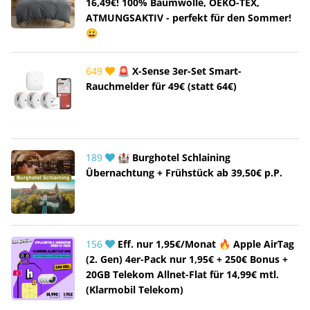
16,49€! 100% Baumwolle, OEKO-TEX,
ATMUNGSAKTIV - perfekt für den Sommer!
😀
649
🚨 X-Sense 3er-Set Smart-
Rauchmelder für 49€ (statt 64€)
189
🏰 Burghotel Schlaining
Übernachtung + Frühstück ab 39,50€ p.P.
156
Eff. nur 1,95€/Monat 🔥 Apple AirTag
(2. Gen) 4er-Pack nur 1,95€ + 250€ Bonus +
20GB Telekom Allnet-Flat für 14,99€ mtl.
(Klarmobil Telekom)