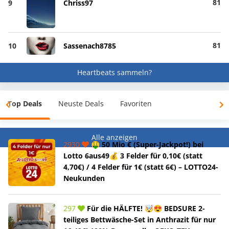
81
9
Chriss97
81
10
Sassenach8785
Heartbeats sammeln?
Top Deals
Neuste Deals
Favoriten
Alle anzeigen
2930
🤑 50 Mio € (Super-Jackpot!) bei
Lotto 6aus49💰 3 Felder für 0,10€ (statt
4,70€) / 4 Felder für 1€ (statt 6€) – LOTTO24-
Neukunden
297
Für die HÄLFTE! 🤯😍 BEDSURE 2-
teiliges Bettwäsche-Set in Anthrazit für nur