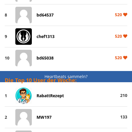
520
8
bd64537
520
9
chef1313
520
10
bd65038
Heartbeats sammeln?
Die Top 10 User der Woche:
210
1
RabattRezept
133
2
MW197