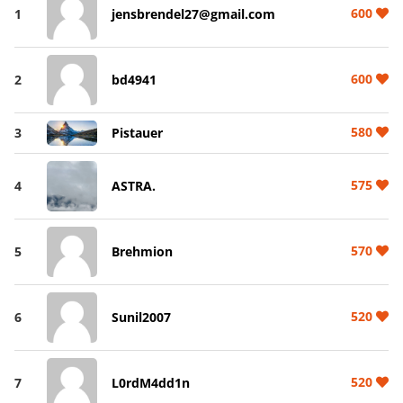
600
1
jensbrendel27@gmail.com
600
2
bd4941
580
3
Pistauer
575
4
ASTRA.
570
5
Brehmion
520
6
Sunil2007
520
7
L0rdM4dd1n