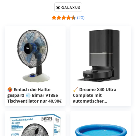
(20)
🥵 Einfach die Hälfte
🧹 Dreame X40 Ultra
gespart! 💨 Bimar VT355
Complete mit
Tischventilator nur 40,90€
automatischer
Moppreinigung - satte
128€ Ersparnis! 🤩🚀