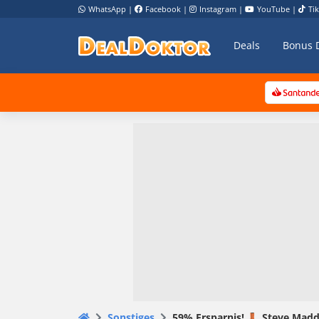
WhatsApp
|
Facebook
|
Instagram
|
YouTube
|
Ti
Deals
Bonus 
Sonstiges
59% Ersparnis! 👢 Steve Madde