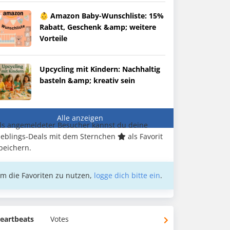
👶 Amazon Baby-Wunschliste: 15%
Rabatt, Geschenk &amp; weitere
Vorteile
Upcycling mit Kindern: Nachhaltig
basteln &amp; kreativ sein
Alle anzeigen
ls angemeldeter Besucher kannst du deine
ieblings-Deals mit dem Sternchen
als Favorit
peichern.
m die Favoriten zu nutzen,
logge dich bitte ein
.
eartbeats
Votes