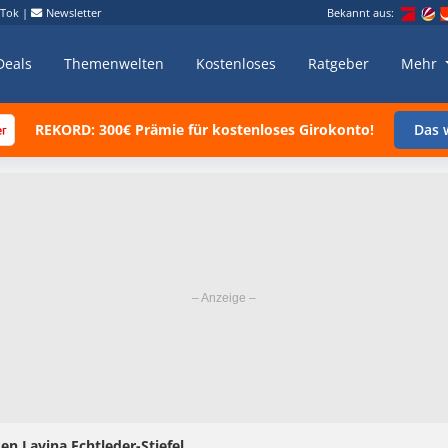
kTok
|
Newsletter
Bekannt aus:
Deals
Themenwelten
Kostenloses
Ratgeber
Mehr
REKORD: 300€ Prämie für kostenloses Girokonto!
Das w
n Lavina Echtleder-Stiefel