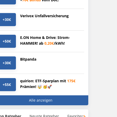
Verivox Unfallversicherung
+30€
E.ON Home & Drive: Strom-
+50€
HAMMER! ab
0,20€
/kWh!
Bitpanda
+30€
quirion: ETF-Sparplan mit
175€
+55€
Prämien! 🤯 🥳🚀
Alle anzeigen
op Ratgeber
Neuste Ratgeber
Favoriten