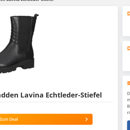
D
D
dden Lavina Echtleder-Stiefel
D
m
B
r
Zum Deal