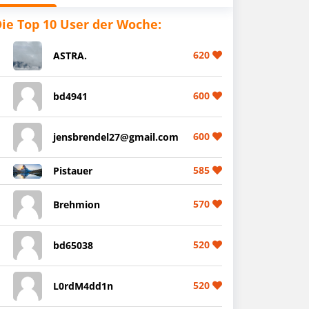
ie Top 10 User der Woche:
620
ASTRA.
600
bd4941
600
jensbrendel27@gmail.com
585
Pistauer
570
Brehmion
520
bd65038
520
L0rdM4dd1n