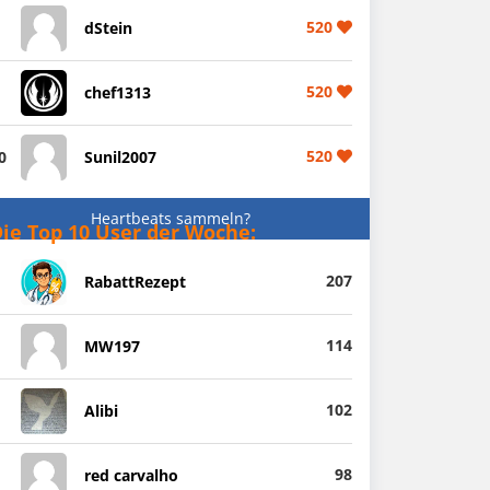
520
dStein
520
chef1313
520
0
Sunil2007
Heartbeats sammeln?
ie Top 10 User der Woche:
207
RabattRezept
114
MW197
102
Alibi
98
red carvalho