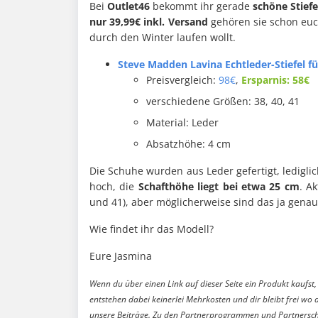
Bei
Outlet46
bekommt ihr gerade
schöne Stief
nur 39,99€ inkl. Versand
gehören sie schon euc
durch den Winter laufen wollt.
Steve Madden Lavina Echtleder-Stiefel fü
Preisvergleich:
98€
,
Ersparnis: 58€
verschiedene Größen: 38, 40, 41
Material: Leder
Absatzhöhe: 4 cm
Die Schuhe wurden aus Leder gefertigt, ledigli
hoch, die
Schafthöhe liegt bei etwa 25 cm
. A
und 41), aber möglicherweise sind das ja genau
Wie findet ihr das Modell?
Eure Jasmina
Wenn du über einen Link auf dieser Seite ein Produkt kaufst, 
entstehen dabei keinerlei Mehrkosten und dir bleibt frei wo 
unsere Beiträge. Zu den Partnerprogrammen und Partnersch