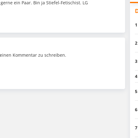
erne ein Paar. Bin ja Stiefel-Fetischist. LG
D
1
2
einen Kommentar zu schreiben.
3
4
5
6
7