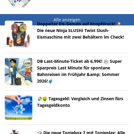
Alle anzeigen
Doppelter Eis-Genuss auf Knopfdruck! 🍹
Die neue Ninja SLUSHi Twist Slush-
Eismaschine mit zwei Behältern im Check!
DB Last-Minute-Ticket ab 6,99€! 🚈 Super
Sparpreis Last Minute für spontane
Bahnreisen im Frühjahr &amp; Sommer
2026!🧳
💸🤑 Tagesgeld: Vergleich und Zinsen fürs
Tagesgeldkonto
🎲 Die neue Toniebox 2 mit Tonieplay: Alle