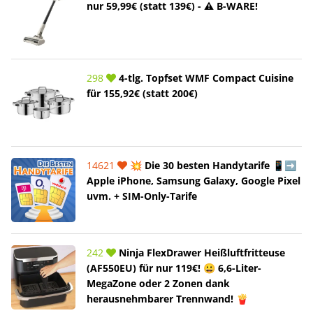
nur 59,99€ (statt 139€) - ⚠️ B-WARE!
298
4-tlg. Topfset WMF Compact Cuisine
für 155,92€ (statt 200€)
14621
💥 Die 30 besten Handytarife 📱➡️
Apple iPhone, Samsung Galaxy, Google Pixel
uvm. + SIM-Only-Tarife
242
Ninja FlexDrawer Heißluftfritteuse
(AF550EU) für nur 119€! 😀 6,6-Liter-
MegaZone oder 2 Zonen dank
herausnehmbarer Trennwand! 🍟