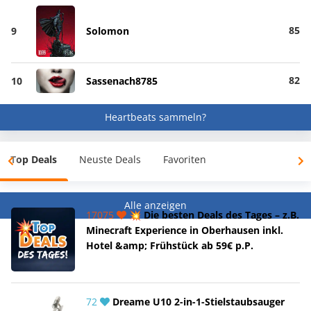
85
9
Solomon
82
10
Sassenach8785
Heartbeats sammeln?
Top Deals
Neuste Deals
Favoriten
Alle anzeigen
17075
💥 Die besten Deals des Tages – z.B.
Minecraft Experience in Oberhausen inkl.
Hotel &amp; Frühstück ab 59€ p.P.
72
Dreame U10 2-in-1-Stielstaubsauger