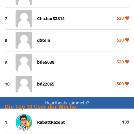
520
7
Chichar32314
520
8
dStein
520
9
bd65038
500
10
bd22065
Heartbeats sammeln?
Die Top 10 User der Woche:
139
1
RabattRezept