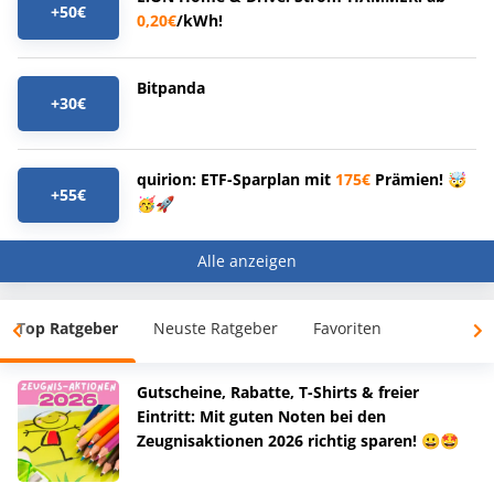
+50€
0,20€
/kWh!
Bitpanda
+30€
quirion: ETF-Sparplan mit
175€
Prämien! 🤯
+55€
🥳🚀
Alle anzeigen
Top Ratgeber
Neuste Ratgeber
Favoriten
Gutscheine, Rabatte, T-Shirts & freier
Eintritt: Mit guten Noten bei den
Zeugnisaktionen 2026 richtig sparen! 😀🤩