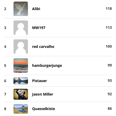
118
2
Alibi
113
3
MW197
100
4
red carvalho
99
5
hamburgerjunge
93
6
Pistauer
92
7
Jason Miller
86
8
Quasselkiste