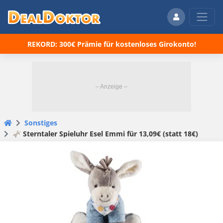
REKORD: 300€ Prämie für kostenloses Girokonto!
Sonstiges
🫏 Sterntaler Spieluhr Esel Emmi für 13,09€ (statt 18€)