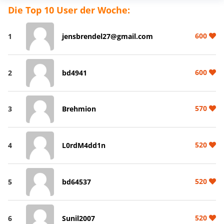
Die Top 10 User der Woche:
600
1
jensbrendel27@gmail.com
600
2
bd4941
570
3
Brehmion
520
4
L0rdM4dd1n
520
5
bd64537
520
6
Sunil2007