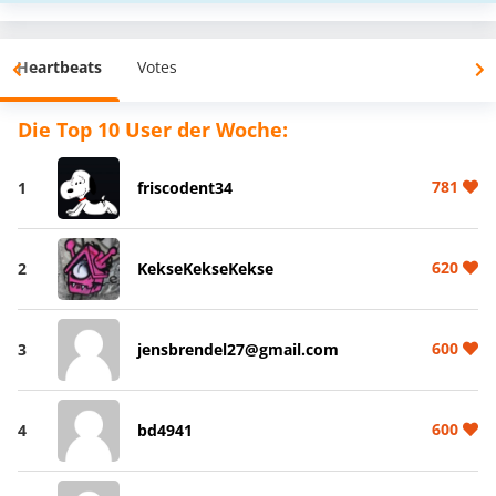
Heartbeats
Votes
Die Top 10 User der Woche:
781
1
friscodent34
620
2
KekseKekseKekse
600
3
jensbrendel27@gmail.com
600
4
bd4941