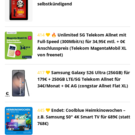
selbstkündigend
414
🔥 Unlimited 5G Telekom Allnet mit
Full-Speed (300Mbit/s) für 34,95€ mtl. + 0€
Anschlusspreis (Telekom MagentaMobil XL
von freenet)
417
Samsung Galaxy S26 Ultra (256GB) für
179€ + 250GB LTE/5G Telekom Allnet für
34€/Monat + 0€ AG (congstar Allnet Flat XL)
445
Endet: Coolblue Heimkinowochen –
z.B. Samsung 50" 4K Smart TV für 689€ (statt
768€)