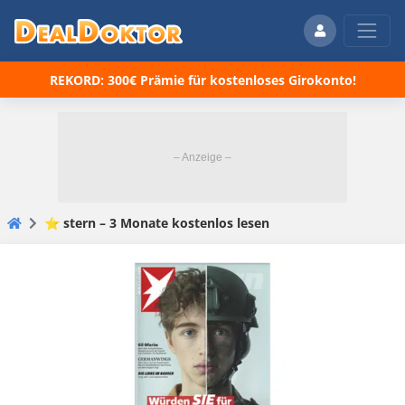
REKORD: 300€ Prämie für kostenloses Girokonto!
⭐ stern – 3 Monate kostenlos lesen