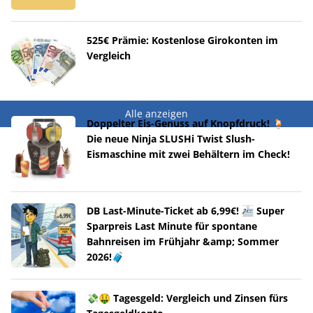
525€ Prämie: Kostenlose Girokonten im
Vergleich
Alle anzeigen
Doppelter Eis-Genuss auf Knopfdruck! 🍹
Die neue Ninja SLUSHi Twist Slush-
Eismaschine mit zwei Behältern im Check!
DB Last-Minute-Ticket ab 6,99€! 🚈 Super
Sparpreis Last Minute für spontane
Bahnreisen im Frühjahr &amp; Sommer
2026!🧳
💸🤑 Tagesgeld: Vergleich und Zinsen fürs