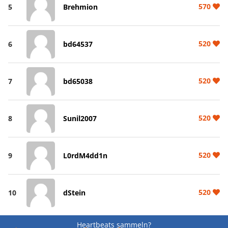
570
5
Brehmion
520
6
bd64537
520
7
bd65038
520
8
Sunil2007
520
9
L0rdM4dd1n
520
10
dStein
Heartbeats sammeln?