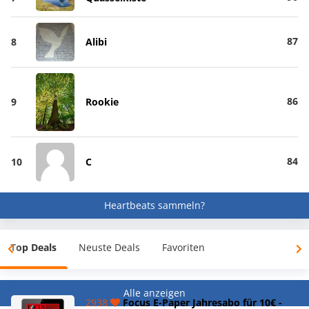
87
8
Alibi
86
9
Rookie
84
10
C
Heartbeats sammeln?
Top Deals
Neuste Deals
Favoriten
Alle anzeigen
2938
Focus E-Paper Jahresabo für 10€ -