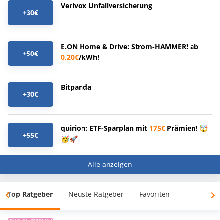
Verivox Unfallversicherung
+30€
E.ON Home & Drive: Strom-HAMMER! ab
+50€
0,20€
/kWh!
Bitpanda
+30€
quirion: ETF-Sparplan mit
175€
Prämien! 🤯
+55€
🥳🚀
Alle anzeigen
Top Ratgeber
Neuste Ratgeber
Favoriten