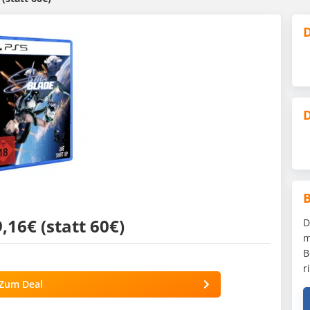
D
D
9,16€ (statt 60€)
D
m
B
r
Zum Deal