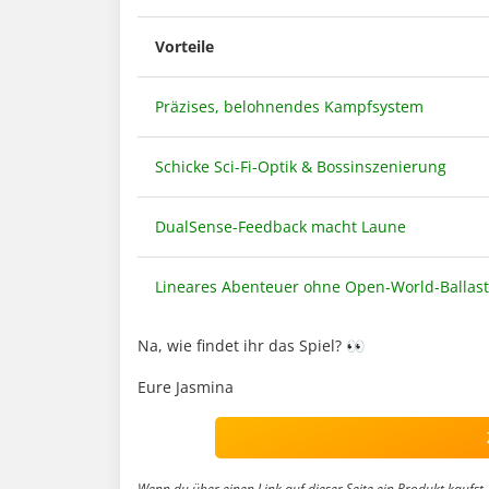
Vorteile
Präzises, belohnendes Kampfsystem
Schicke Sci-Fi-Optik & Bossinszenierung
DualSense-Feedback macht Laune
Lineares Abenteuer ohne Open-World-Ballast
Na, wie findet ihr das Spiel? 👀
Eure Jasmina
Wenn du über einen Link auf dieser Seite ein Produkt kaufst, 