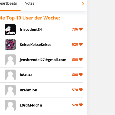
eartbeats
Votes
ie Top 10 User der Woche:
736
friscodent34
620
KekseKekseKekse
600
jensbrendel27@gmail.com
600
bd4941
570
Brehmion
520
L0rdM4dd1n