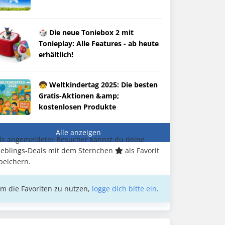
🎲 Die neue Toniebox 2 mit
Tonieplay: Alle Features - ab heute
erhältlich!
🧒 Weltkindertag 2025: Die besten
Gratis-Aktionen &amp;
kostenlosen Produkte
Alle anzeigen
ls angemeldeter Besucher kannst du deine
ieblings-Deals mit dem Sternchen
als Favorit
peichern.
m die Favoriten zu nutzen,
logge dich bitte ein
.