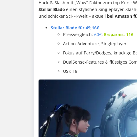
Hack-&-Slash mit „Wow“-Faktor zum top Kurs: We
Stellar Blade
einen stylishen Singleplayer-Slas
und schicker Sci-Fi-Welt – aktuell
bei Amazon für
Stellar Blade für 49,16€
Preisvergleich:
60€
,
Ersparnis: 11€
Action-Adventure, Singleplayer
Fokus auf Parry/Dodges, knackige B
DualSense-Features & flüssiges Co
USK 18