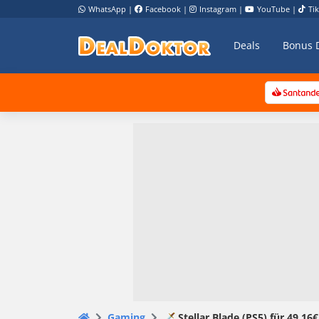
WhatsApp
|
Facebook
|
Instagram
|
YouTube
|
Ti
Deals
Bonus 
Gaming
🗡️ Stellar Blade (PS5) für 49,16€