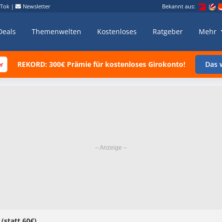
kTok
|
Newsletter
Bekannt aus:
Deals
Themenwelten
Kostenloses
Ratgeber
Mehr
REKORD: 300€ Prämie für kostenloses Girokonto!
Das w
 (statt 60€)