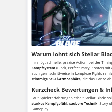
Warum lohnt sich Stellar Bla
Ihr mögt schnelle, präzise Action, bei der Timin
Kampfsystem
(Block, Perfect Parry, Konter) mi
euch gern schrittweise in komplexe Fights rei
stimmige Sci-Fi-Atmosphäre
, die das Ganze ab
Kurzcheck Bewertungen & In
Laut Spielererfahrungen erhält Stellar Blade so
starkes Kampfgefühl
,
saubere Technik
, Story o
Gameplay.