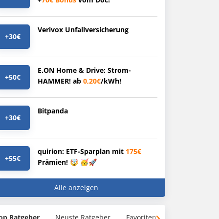
Verivox Unfallversicherung
+30€
E.ON Home & Drive: Strom-
+50€
HAMMER! ab
0,20€
/kWh!
Bitpanda
+30€
quirion: ETF-Sparplan mit
175€
+55€
Prämien! 🤯 🥳🚀
Alle anzeigen
op Ratgeber
Neuste Ratgeber
Favoriten