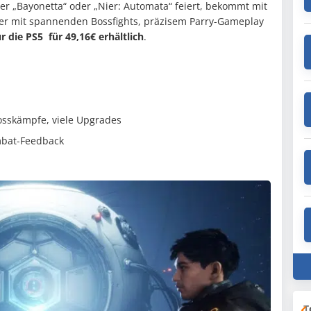
r „Bayonetta“ oder „Nier: Automata“ feiert, bekommt mit
her mit spannenden Bossfights, präzisem Parry-Gameplay
 die PS5 für 49,16€ erhältlich
.
osskämpfe, viele Upgrades
mbat-Feedback
T