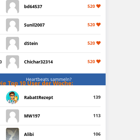
520
bd64537
520
Sunil2007
520
dStein
520
0
Chichar32314
Heartbeats sammeln?
ie Top 10 User der Woche:
139
RabattRezept
113
MW197
106
Alibi