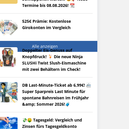
Termine bis 08.08.2026! 📆
525€ Prämie: Kostenlose
Girokonten im Vergleich
Alle anzeigen
Doppelter Eis-Genuss auf
Knopfdruck! 🍹 Die neue Ninja
SLUSHi Twist Slush-Eismaschine
mit zwei Behältern im Check!
DB Last-Minute-Ticket ab 6,99€! 🚈
Super Sparpreis Last Minute für
spontane Bahnreisen im Frühjahr
&amp; Sommer 2026!🧳
💸🤑 Tagesgeld: Vergleich und
Zinsen fürs Tagesgeldkonto