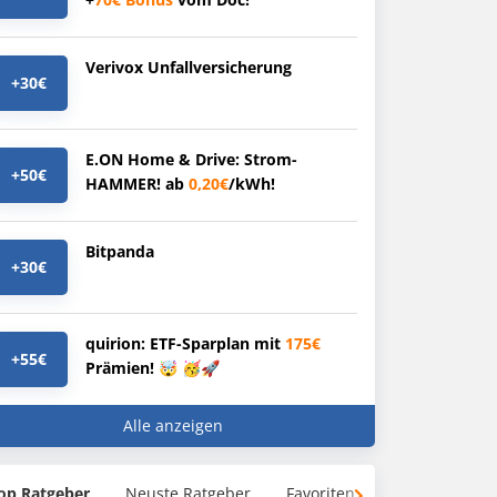
Verivox Unfallversicherung
+30€
E.ON Home & Drive: Strom-
+50€
HAMMER! ab
0,20€
/kWh!
Bitpanda
+30€
quirion: ETF-Sparplan mit
175€
+55€
Prämien! 🤯 🥳🚀
Alle anzeigen
op Ratgeber
Neuste Ratgeber
Favoriten