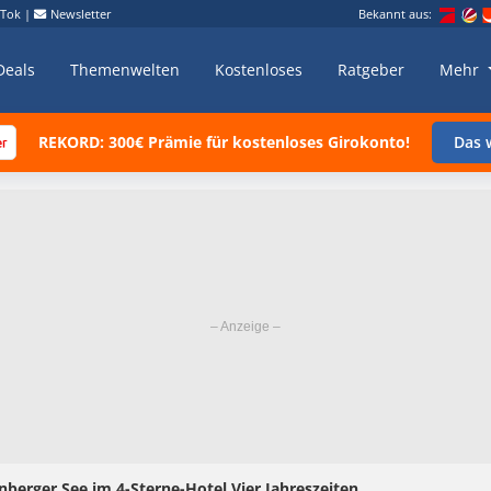
kTok
|
Newsletter
Bekannt aus:
Deals
Themenwelten
Kostenloses
Ratgeber
Mehr
REKORD: 300€ Prämie für kostenloses Girokonto!
Das w
nberger See im 4-Sterne-Hotel Vier Jahreszeiten