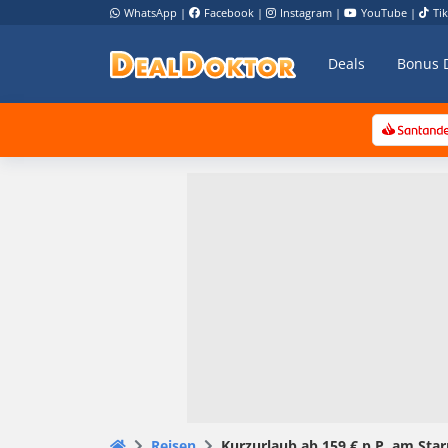
WhatsApp
|
Facebook
|
Instagram
|
YouTube
|
Ti
Deals
Bonus 
Reisen
Kurzurlaub ab 159 € p.P. am Star