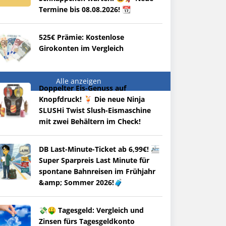
Termine bis 08.08.2026! 📆
525€ Prämie: Kostenlose
Girokonten im Vergleich
Alle anzeigen
Doppelter Eis-Genuss auf
Knopfdruck! 🍹 Die neue Ninja
SLUSHi Twist Slush-Eismaschine
mit zwei Behältern im Check!
DB Last-Minute-Ticket ab 6,99€! 🚈
Super Sparpreis Last Minute für
spontane Bahnreisen im Frühjahr
&amp; Sommer 2026!🧳
💸🤑 Tagesgeld: Vergleich und
Zinsen fürs Tagesgeldkonto