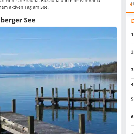
uch Finnische Sauna, Biosauna und eine Panorama-
H
inem aktiven Tag am See.
nberger See
D
1
2
3
4
5
6