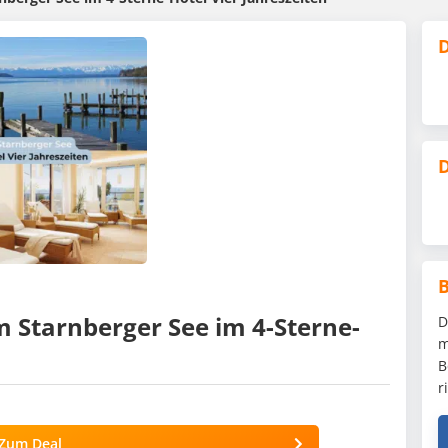
D
D
m Starnberger See im 4-Sterne-
D
m
B
r
Zum Deal