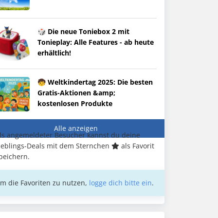
🎲 Die neue Toniebox 2 mit
Tonieplay: Alle Features - ab heute
erhältlich!
🧒 Weltkindertag 2025: Die besten
Gratis-Aktionen &amp;
kostenlosen Produkte
Alle anzeigen
ls angemeldeter Besucher kannst du deine
ieblings-Deals mit dem Sternchen
als Favorit
peichern.
m die Favoriten zu nutzen,
logge dich bitte ein
.