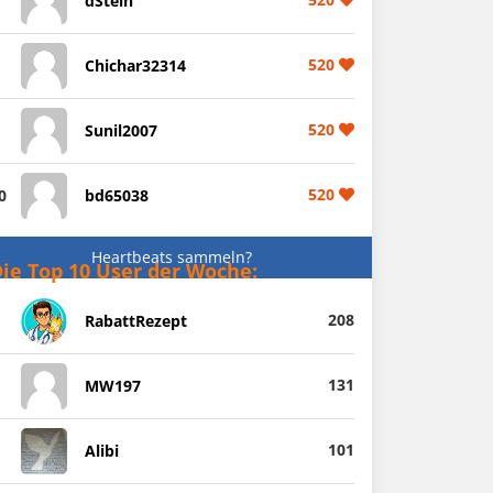
dStein
520
Chichar32314
520
Sunil2007
520
0
bd65038
Heartbeats sammeln?
ie Top 10 User der Woche:
208
RabattRezept
131
MW197
101
Alibi