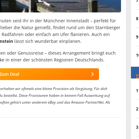
7
8
nuten seid ihr in der Münchner Innenstadt – perfekt für
 lieber die Natur genießt, findet rund um den Starnberger
 Radfahren oder einfach am Ufer flanieren. Auch ein
9
nstein
lässt sich wunderbar einplanen.
den oder Genussreise – dieses Arrangement bringt euch
1
cke in einer der schönsten Regionen Deutschlands.
Zum Deal
D
erhalten wir oftmals eine kleine Provision als Vergütung. Für dich
1
du bestellst. Diese Provisionen haben in keinem Fall Auswirkung auf
aften gehört unter anderem eBay und das Amazon PartnerNet. Als
2
3