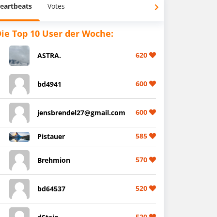
eartbeats
Votes
ie Top 10 User der Woche:
620
ASTRA.
600
bd4941
600
jensbrendel27@gmail.com
585
Pistauer
570
Brehmion
520
bd64537
520