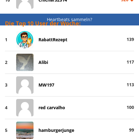
Heartbeats sammeln?
Die Top 10 User der Woche:
139
1
RabattRezept
117
2
Alibi
113
3
MW197
100
4
red carvalho
99
5
hamburgerjunge