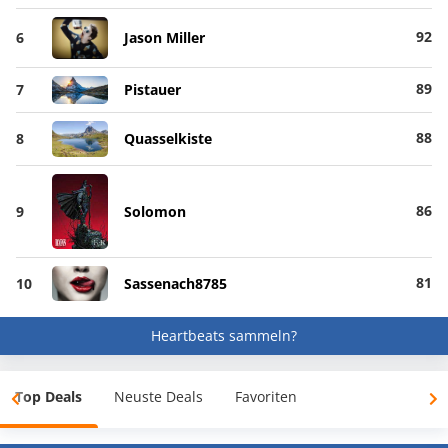
92
6
Jason Miller
89
7
Pistauer
88
8
Quasselkiste
86
9
Solomon
81
10
Sassenach8785
Heartbeats sammeln?
Top Deals
Neuste Deals
Favoriten