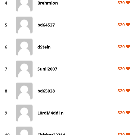
570
4
Brehmion
520
5
bd64537
520
6
dStein
520
7
Sunil2007
520
8
bd65038
520
9
L0rdM4dd1n
520
10
Chichar32314