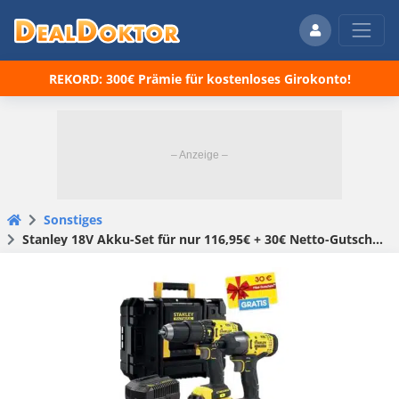
REKORD: 300€ Prämie für kostenloses Girokonto!
Sonstiges
Stanley 18V Akku-Set für nur 116,95€ + 30€ Netto-Gutschein (statt 193€)