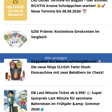
Lidl Outlet Termine im August - hier können
RICHTIG krasse Schnäppchen warten! 😀🚀
Neue Termine bis 08.08.2026! 📆
525€ Prämie: Kostenlose Girokonten im
Vergleich
Alle anzeigen
Doppelter Eis-Genuss auf Knopfdruck! 🍹
Die neue Ninja SLUSHi Twist Slush-
Eismaschine mit zwei Behältern im Check!
DB Last-Minute-Ticket ab 6,99€! 🚈 Super
Sparpreis Last Minute für spontane
Bahnreisen im Frühjahr &amp; Sommer
2026!🧳