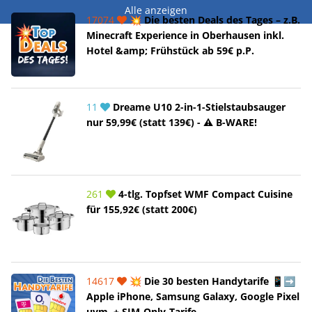
Alle anzeigen
17074
💥 Die besten Deals des Tages – z.B.
Minecraft Experience in Oberhausen inkl.
Hotel &amp; Frühstück ab 59€ p.P.
11
Dreame U10 2-in-1-Stielstaubsauger
nur 59,99€ (statt 139€) - ⚠️ B-WARE!
261
4-tlg. Topfset WMF Compact Cuisine
für 155,92€ (statt 200€)
14617
💥 Die 30 besten Handytarife 📱➡️
Apple iPhone, Samsung Galaxy, Google Pixel
uvm. + SIM-Only-Tarife