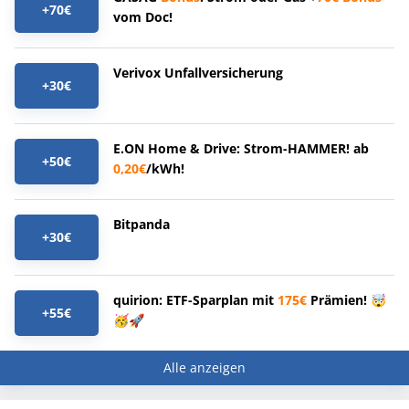
+70€
vom Doc!
Verivox Unfallversicherung
+30€
E.ON Home & Drive: Strom-HAMMER! ab
+50€
0,20€
/kWh!
Bitpanda
+30€
quirion: ETF-Sparplan mit
175€
Prämien! 🤯
+55€
🥳🚀
Alle anzeigen