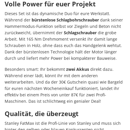
Volle Power für euer Projekt
Dieses Set ist das dynamische Duo für eure Werkstatt.
Während der
bürstenlose Schlagbohrschrauber
dank seiner
Hammermodus-Funktion selbst vor Ziegeln und Beton nicht
zurückweicht, übernimmt der
Schlagschrauber
die grobe
Arbeit. Mit 165 Nm Drehmoment versenkt ihr damit lange
Schrauben in Holz, ohne dass euch das Handgelenk wehtut.
Dank der bürstenlosen Technologie hält der Motor länger
durch und liefert mehr Power bei kompakterer Bauweise.
Besonders smart: Ihr bekommt
zwei Akkus
direkt dazu.
Während einer lädt, könnt ihr mit dem anderen
weiterarbeiten. Und da der 30€ Gutschein quasi wie Bargeld
für euren nächsten Wocheneinkauf funktioniert, landet ihr
effektiv bei einem Preis von unter 87€ für zwei Profi-
Maschinen. Das ist schlichtweg ein genialer Deal!
Qualität, die überzeugt
Stanley FatMax ist die Profi-Linie von Stanley und muss sich
hinter den gelben oder blauen Konkurrenten nicht