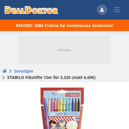
REKORD: 300€ Prämie für kostenloses Girokonto!
Sonstiges
STABILO Filzstifte 12er für 3,22€ (statt 6,69€)