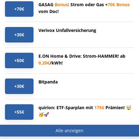
GASAG
Bonus
: Strom oder Gas +
70€
Bonus
+70€
vom Doc!
Verivox Unfallversicherung
+30€
E.ON Home & Drive: Strom-HAMMER! ab
+50€
0,20€
/kWh!
Bitpanda
+30€
quirion: ETF-Sparplan mit
175€
Prämien! 🤯
+55€
🥳🚀
Alle anzeigen