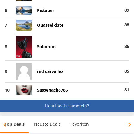
89
6
Pistauer
88
7
Quasselkiste
86
8
Solomon
85
9
red carvalho
81
10
Sassenach8785
Heartbeats sammeln?
Top Deals
Neuste Deals
Favoriten