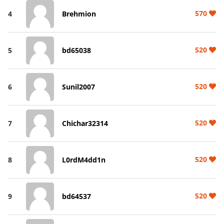
570
4
Brehmion
520
5
bd65038
520
6
Sunil2007
520
7
Chichar32314
520
8
L0rdM4dd1n
520
9
bd64537