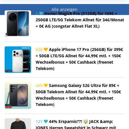
Alle anzeigen
0
Honor Magic8 Pro (512GB) für 169€ +
250GB LTE/5G Telekom Allnet für 34€/Monat
+ 0€ AG (congstar Allnet Flat XL)
626
Apple iPhone 17 Pro (256GB) für 399€
+ 50GB LTE/5G Allnet für 44,99€ mtl. + 150€
Wechselbonus + 50€ Cashback (freenet
Telekom)
445
Samsung Galaxy S26 Ultra für 89€ +
50GB Telekom Allnet für 44,99€ mtl. + 150€
Wechselbonus + 50€ Cashback (freenet
Telekom)
121
44% Ersparnis??! 🤯 JACK &amp;
JONES Herren Sweatshirt in Schwarz mit