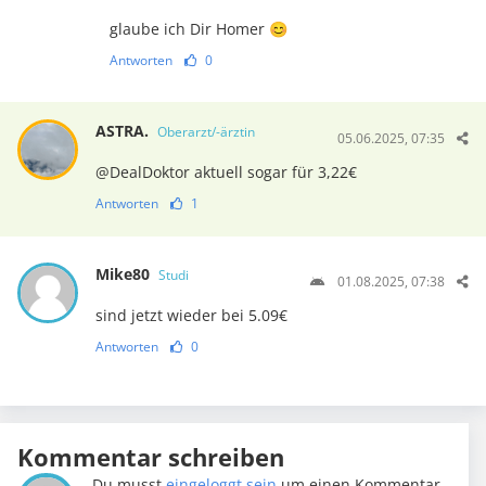
glaube ich Dir Homer 😊
Antworten
0
ASTRA.
Oberarzt/-ärztin
05.06.2025, 07:35
@DealDoktor aktuell sogar für 3,22€
Antworten
1
Mike80
Studi
01.08.2025, 07:38
sind jetzt wieder bei 5.09€
Antworten
0
Kommentar schreiben
Du musst
eingeloggt sein
um einen Kommentar