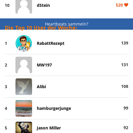
520
10
dStein
Heartbeats sammeln?
Die Top 10 User der Woche:
139
1
RabattRezept
131
2
MW197
108
3
Alibi
99
4
hamburgerjunge
92
5
Jason Miller