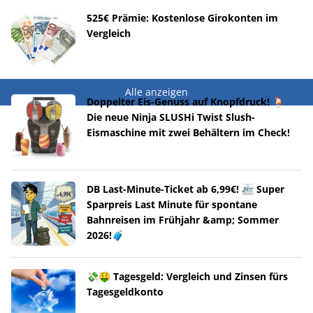
525€ Prämie: Kostenlose Girokonten im
Vergleich
Alle anzeigen
Doppelter Eis-Genuss auf Knopfdruck! 🍹
Die neue Ninja SLUSHi Twist Slush-
Eismaschine mit zwei Behältern im Check!
DB Last-Minute-Ticket ab 6,99€! 🚈 Super
Sparpreis Last Minute für spontane
Bahnreisen im Frühjahr &amp; Sommer
2026!🧳
💸🤑 Tagesgeld: Vergleich und Zinsen fürs
Tagesgeldkonto