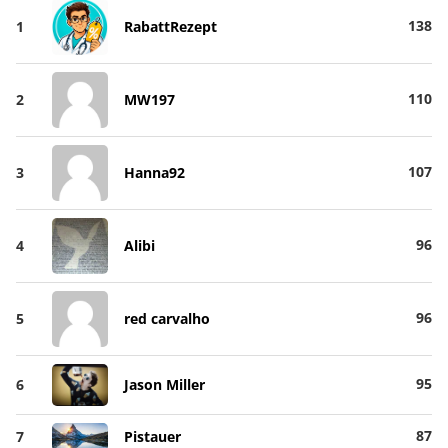
138
1
RabattRezept
110
2
MW197
107
3
Hanna92
96
4
Alibi
96
5
red carvalho
95
6
Jason Miller
87
7
Pistauer