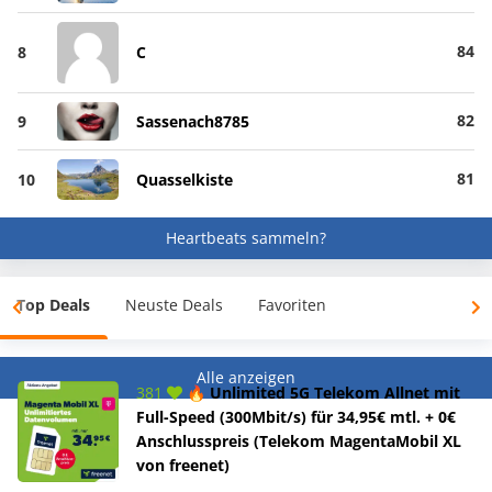
84
8
C
82
9
Sassenach8785
81
10
Quasselkiste
Heartbeats sammeln?
Top Deals
Neuste Deals
Favoriten
Alle anzeigen
381
🔥 Unlimited 5G Telekom Allnet mit
Full-Speed (300Mbit/s) für 34,95€ mtl. + 0€
Anschlusspreis (Telekom MagentaMobil XL
von freenet)