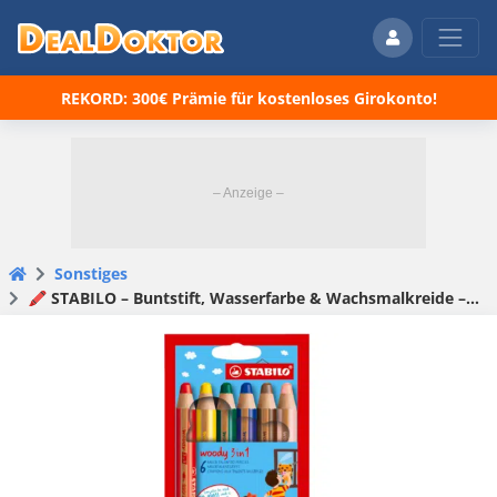
REKORD: 300€ Prämie für kostenloses Girokonto!
Sonstiges
🖍️ STABILO – Buntstift, Wasserfarbe & Wachsmalkreide – woody 3in1 im 6er Pack