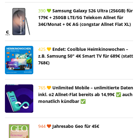
390
Samsung Galaxy S26 Ultra (256GB) für
179€ + 250GB LTE/5G Telekom Allnet für
34€/Monat + 0€ AG (congstar Allnet Flat XL)
425
Endet: Coolblue Heimkinowochen –
z.B. Samsung 50" 4K Smart TV für 689€ (statt
768€)
765
Unlimited Mobile – unlimitierte Daten
inkl. o2 Allnet-Flat bereits ab 14,99€ ✅ auch
monatlich kündbar ✅
944
Jahresabo Geo für 45€