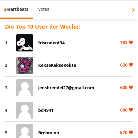
Heartbeats
Votes
Die Top 10 User der Woche:
783
1
friscodent34
620
2
KekseKekseKekse
600
3
jensbrendel27@gmail.com
600
4
bd4941
570
5
Brehmion