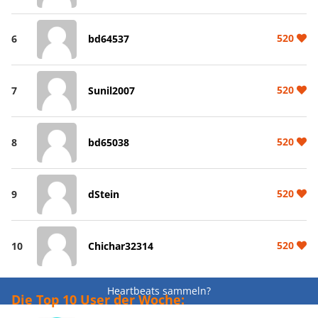
520
6
bd64537
520
7
Sunil2007
520
8
bd65038
520
9
dStein
520
10
Chichar32314
Heartbeats sammeln?
Die Top 10 User der Woche: