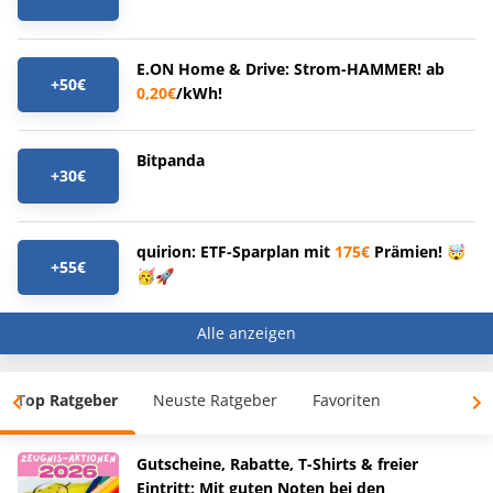
E.ON Home & Drive: Strom-HAMMER! ab
+50€
0,20€
/kWh!
Bitpanda
+30€
quirion: ETF-Sparplan mit
175€
Prämien! 🤯
+55€
🥳🚀
Alle anzeigen
Top Ratgeber
Neuste Ratgeber
Favoriten
Gutscheine, Rabatte, T-Shirts & freier
Eintritt: Mit guten Noten bei den