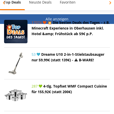
Top Deals
Neuste Deals
Favoriten
Alle anzeigen
17074
💥 Die besten Deals des Tages – z.B.
Minecraft Experience in Oberhausen inkl.
Hotel &amp; Frühstück ab 59€ p.P.
53
Dreame U10 2-in-1-Stielstaubsauger
nur 59,99€ (statt 139€) - ⚠️ B-WARE!
287
4-tlg. Topfset WMF Compact Cuisine
für 155,92€ (statt 200€)