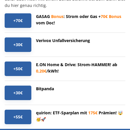
du hier genau richtig.
GASAG
Bonus
: Strom oder Gas +
70€
Bonus
+70€
vom Doc!
Verivox Unfallversicherung
+30€
E.ON Home & Drive: Strom-HAMMER! ab
+50€
0,20€
/kWh!
Bitpanda
+30€
quirion: ETF-Sparplan mit
175€
Prämien! 🤯
+55€
🥳🚀