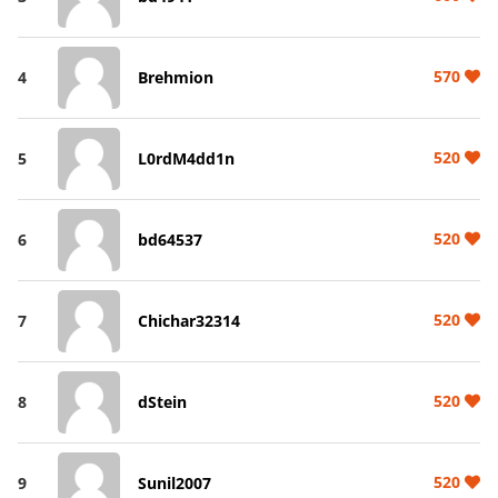
570
4
Brehmion
520
5
L0rdM4dd1n
520
6
bd64537
520
7
Chichar32314
520
8
dStein
520
9
Sunil2007