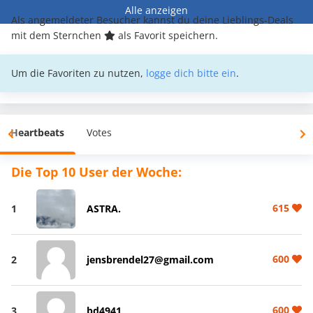
Alle anzeigen
Als angemeldeter Besucher kannst du deine Lieblings-Deals
mit dem Sternchen
als Favorit speichern.
Um die Favoriten zu nutzen,
logge dich bitte ein
.
Heartbeats
Votes
Die Top 10 User der Woche:
615
1
ASTRA.
600
2
jensbrendel27@gmail.com
600
3
bd4941