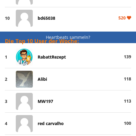
520
10
bd65038
Heartbeats sammeln?
Die Top 10 User der Woche:
139
1
RabattRezept
118
2
Alibi
113
3
MW197
100
4
red carvalho