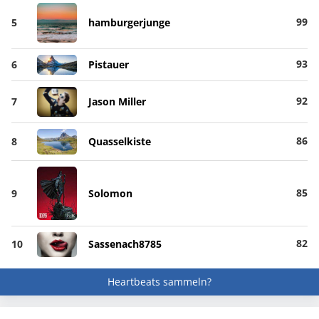
99
5
hamburgerjunge
93
6
Pistauer
92
7
Jason Miller
86
8
Quasselkiste
85
9
Solomon
82
10
Sassenach8785
Heartbeats sammeln?