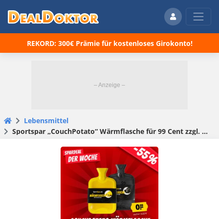
REKORD: 300€ Prämie für kostenloses Girokonto!
Lebensmittel
Sportspar „CouchPotato“ Wärmflasche für 99 Cent zzgl. Versand